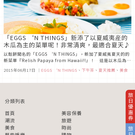
「EGGS ‘N THINGS」新添了以夏威夷産的
木瓜為主的菜單呢！非常清爽，最適合夏天♪
以鬆餅聞名的「EGGS ‘N THINGS」，新加了夏威夷夏天的的
新菜單『Relish Papaya from Hawaii!!』！ 這是以木瓜為主
的菜單，與炎炎夏日非常的搭配哦。【使用的是最高級的木瓜】
2015年06月17日
｜
EGGS ‘N THINGS
、
下午茶
、
夏天推薦
、
美食
在6月16日（二）～8月31日（一）的期間限定提供菜單上，他
們使用的是世界上公認最好吃的夏威夷產...
旅日優惠券
分類列表
首頁
美容保養
潮流
旅遊
美食
時尚
藝能娛樂
購物