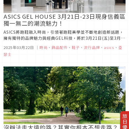
ASICS GEL HOUSE 3月21日-23日現身信義區
獨一無二的潮流魅力！
ASICS將跑鞋融入時尚，引領著跑鞋美學並不斷地創造新話題，
擁有獨特的品牌魅力與經典GEL科技，將於3月21日(五)至3月
23日(日)，在台北信義區香堤廣場打造「GEL STORY：與眾不
2025年03月22日
｜
時尚
、
飾品配件
、
鞋子
、
流行品牌
、
asics
、
亞
同 潮流隨型」的ASICS GEL HOUSE，邀請大家一同探索ASICS
瑟士
SPORTSTYLE的潮流魅力！除了...
旅日優惠券
沒辦法走太遠的路？其實你根本不想走路？