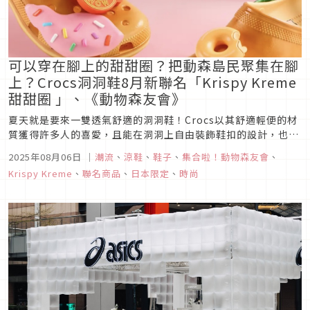
可以穿在腳上的甜甜圈？把動森島民聚集在腳
上？Crocs洞洞鞋8月新聯名「Krispy Kreme
甜甜圈 」、《動物森友會》
夏天就是要來一雙透氣舒適的洞洞鞋！Crocs以其舒適輕便的材
質獲得許多人的喜愛，且能在洞洞上自由裝飾鞋扣的設計，也為
Crocs洞洞鞋增添了自行DIY裝飾的獨特性。在這個八月，
2025年08月06日
｜
潮流
、
涼鞋
、
鞋子
、
集合啦！動物森友會
、
Crocs日本官方也推出與兩大IP聯名的新商品，分別是知名甜甜
Krispy Kreme
、
聯名商品
、
日本限定
、
時尚
圈品牌「Krispy Kreme」，與在日本國內外都大受好評的任...