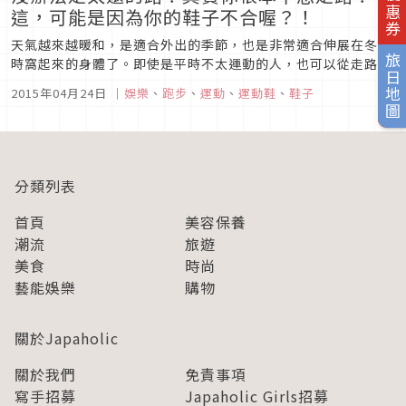
這，可能是因為你的鞋子不合喔？！
天氣越來越暖和，是適合外出的季節，也是非常適合伸展在冬天
旅日地圖
時窩起來的身體了。即使是平時不太運動的人，也可以從走路開
始。動動身體不但對健康很好，也可以減肥以及消除壓力呢。但
2015年04月24日
｜
娛樂
、
跑步
、
運動
、
運動鞋
、
鞋子
是一開始走路之後，才會發現其實對不常運動的人來說，連走路
都是滿難的運動呢。筆者也是其中之一。在這裡，我（筆者）來
跟大家分享我自己如何...
分類列表
首頁
美容保養
潮流
旅遊
美食
時尚
藝能娛樂
購物
關於Japaholic
關於我們
免責事項
寫手招募
Japaholic Girls招募