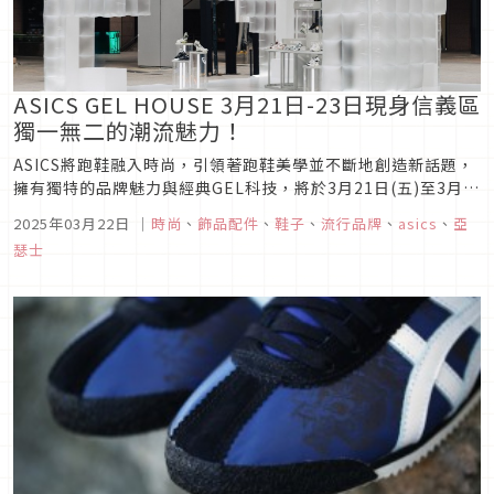
ASICS GEL HOUSE 3月21日-23日現身信義區
獨一無二的潮流魅力！
ASICS將跑鞋融入時尚，引領著跑鞋美學並不斷地創造新話題，
擁有獨特的品牌魅力與經典GEL科技，將於3月21日(五)至3月
23日(日)，在台北信義區香堤廣場打造「GEL STORY：與眾不
2025年03月22日
｜
時尚
、
飾品配件
、
鞋子
、
流行品牌
、
asics
、
亞
同 潮流隨型」的ASICS GEL HOUSE，邀請大家一同探索ASICS
瑟士
SPORTSTYLE的潮流魅力！除了...