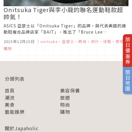
Onitsuka Tiger與李小龍的聯名運動鞋款超
帥氣！
ASICS 亞瑟士以「Onitsuka Tiger」的品牌，與代表美國的運
動鞋複合品牌店家「BAIT」，推出了「Bruce Lee
Enterprise」的合作商品。2種款式的新商品鞋款將於12月5日
旅日優惠券
2015年12月15日
｜
onitsuka
、
亞瑟士
、
時尚
、
流行
、
球鞋
、
穿搭
、
開始在日本國內的「Onitsuka Tiger」直營店開始販售。
購物
旅日地圖
分類列表
首頁
美容保養
潮流
旅遊
美食
時尚
藝能娛樂
購物
關於Japaholic