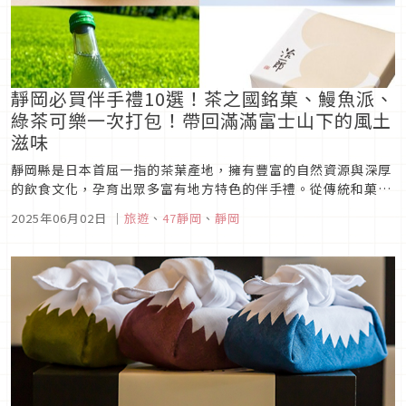
靜岡必買伴手禮10選！茶之國銘菓、鰻魚派、
綠茶可樂一次打包！帶回滿滿富士山下的風土
滋味
靜岡縣是日本首屈一指的茶葉產地，擁有豐富的自然資源與深厚
的飲食文化，孕育出眾多富有地方特色的伴手禮。從傳統和菓子
到創意甜點，無論是融入茶香的經典滋味，還是運用在地食材製
2025年06月02日
｜
旅遊
、
47靜岡
、
靜岡
作的話題商品，皆展現靜岡獨有的風土魅力與職人精神。 本篇精
選十款代表靜岡魅力的必買伴手禮：從春華堂的經典「鰻魚
派」、融合茶香的...