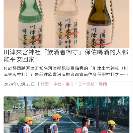
川津來宮神社「飲酒者御守」保佑喝酒的人都
能平安回家
位於靜岡縣河津町知名河津櫻觀賞景點旁的「川津來宮神社（川
津来宮神社）」是前往欣賞河津櫻者都會前往參拜的神社之一。
今年川津來宮神社在 SNS 上因為特別的「飲酒者御守（お酒を
2024年02月23日
｜
旅遊
、
神社
、
御守
、
日本景點
、
靜岡
呑む人の御守）」引起話題，可愛的樣式也讓人想一次全購入。
快來認識一下這間賞櫻必去神社及引起話題的御守介紹吧！