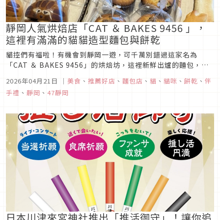
靜岡人氣烘焙店「CAT ＆ BAKES 9456 」，
這裡有滿滿的貓貓造型麵包與餅乾
貓控們有福啦！有機會到靜岡一遊，可千萬別錯過這家名為
「CAT ＆ BAKES 9456」的烘焙坊，這裡新鮮出爐的麵包，幾
乎都是以「貓咪」為主題，充滿著各式各樣不同的貓咪造型麵包
2026年04月21日
｜
美食
、
推薦好店
、
麵包店
、
貓
、
貓咪
、
餅乾
、
伴
以及烘焙點心，喜歡「貓系」甜點的人一定要來這裡探店。
手禮
、
靜岡
、
47靜岡
日本川津來宮神社推出「推活御守」！讓你追