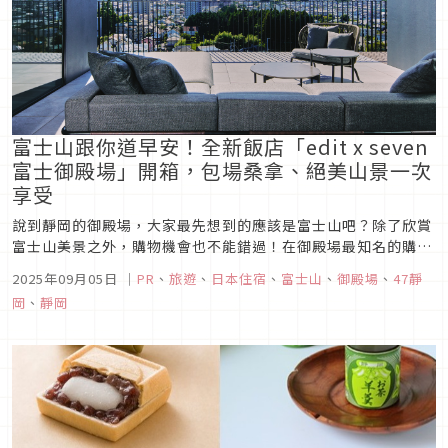
富士山跟你道早安！全新飯店「edit x seven
富士御殿場」開箱，包場桑拿、絕美山景一次
享受
說到靜岡的御殿場，大家最先想到的應該是富士山吧？除了欣賞
富士山美景之外，購物機會也不能錯過！在御殿場最知名的購物
天堂「御殿場 Premium Outlets」不只可以購物血拼，還有許
2025年09月05日
｜
PR
、
旅遊
、
日本住宿
、
富士山
、
御殿場
、
47靜
多景點值得停留一晚好好造訪。本文將為大家介紹御殿場推薦的
岡
、
靜岡
景點，並開箱今年新開幕、可以看到富士山的絕美飯店「edit
x...