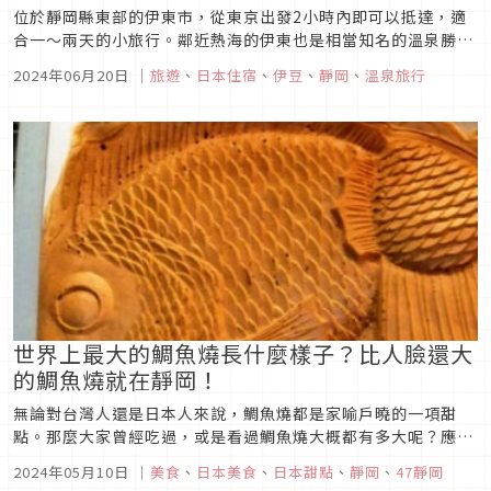
位於靜岡縣東部的伊東市，從東京出發2小時內即可以抵達，適
合一～兩天的小旅行。鄰近熱海的伊東也是相當知名的溫泉勝
地，在這邊可以找到各式各樣的溫泉旅館，品嚐美味的金目鯛，
2024年06月20日
｜
旅遊
、
日本住宿
、
伊豆
、
靜岡
、
溫泉旅行
到了春天還有美麗的河津櫻綻放，也可以乘坐纜車到大室山眺望
富士山，或是到山腳下的仙人掌公園看可愛的水豚泡溫泉，一年
四季都有不同的玩法喔！...
世界上最大的鯛魚燒長什麼樣子？比人臉還大
的鯛魚燒就在靜岡！
無論對台灣人還是日本人來說，鯛魚燒都是家喻戶曉的一項甜
點。那麼大家曾經吃過，或是看過鯛魚燒大概都有多大呢？應該
都差不多是一隻手就能夠抓住的大小。那麼大家又是否知道其實
2024年05月10日
｜
美食
、
日本美食
、
日本甜點
、
靜岡
、
47靜岡
世界上最大的鯛魚燒有多大呢？今天就讓編輯部帶大家來看看世