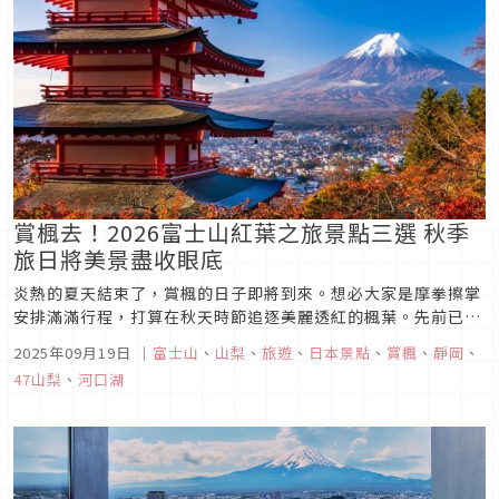
賞楓去！2026富士山紅葉之旅景點三選 秋季
旅日將美景盡收眼底
炎熱的夏天結束了，賞楓的日子即將到來。想必大家是摩拳擦掌
安排滿滿行程，打算在秋天時節追逐美麗透紅的楓葉。先前已經
介紹過富士山推薦住宿以及河口湖推薦景點。這篇要來推薦的是
2025年09月19日
｜
富士山
、
山梨
、
旅遊
、
日本景點
、
賞楓
、
靜岡
、
富士山周遭方便抵達的賞楓好去處，可以讓你同時欣賞到楓葉以
47山梨
、
河口湖
及富士山美景，一日遊也能走遍，趕快來瞧瞧吧！