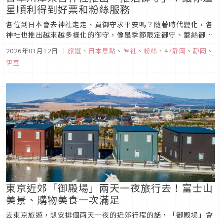
星順利得到好票和粉絲服務
各位到日本會去神社走走、買御守求平安嗎？隨著時代變化，各
神社也推出越來越多樣化的御守，像是季節限定御守、蕾絲御守
等等，這次 要介紹的則是川津來宮神社的「追星御守」，讓你在
2026年01月12日
｜
旅遊
、
日本景點
、
神社
、
粉絲
、
47靜岡
、
靜岡
、
抽演唱會票時有票、有好位置，趕緊一起來看看這款迷妹必備的
伊豆
神御守吧！
東京近郊「御殿場」兩天一夜旅行去！富士山
美景、購物美食一次滿足
去東京旅遊，想安排個兩天一夜的近郊行程的話，「御殿場」會