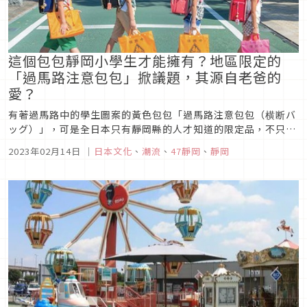
這個包包靜岡小學生才能擁有？地區限定的
「過馬路注意包包」掀議題，其源自老爸的
愛？
有著過馬路中的學生圖案的黃色包包「過馬路注意包包（横断バ
ッグ）」，可是全日本只有靜岡縣的人才知道的限定品，不只成
為節目話題，也成為社群中的熱門關鍵字，究竟這個「過馬路注
2023年02月14日
｜
日本文化
、
潮流
、
47靜岡
、
靜岡
意包包」又有什麼特別之處呢？