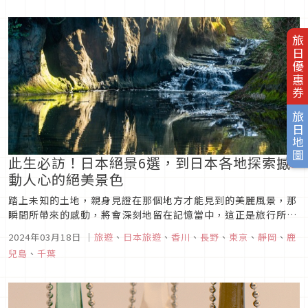
界上最大的鯛魚燒吧。
旅日優惠券
旅日地圖
此生必訪！日本絕景6選，到日本各地探索撼
動人心的絕美景色
踏上未知的土地，親身見證在那個地方才能見到的美麗風景，那
瞬間所帶來的感動，將會深刻地留在記憶當中，這正是旅行所帶
來的醍醐味。本次就要為你介紹被日本網友選為此生一定要去看
2024年03月18日
｜
旅遊
、
日本旅遊
、
香川
、
長野
、
東京
、
靜岡
、
鹿
一次的6處日本絕景，相信那撼動人心的美景，一定能成為人生
兒島
、
千葉
當中難以忘懷的旅行體驗。