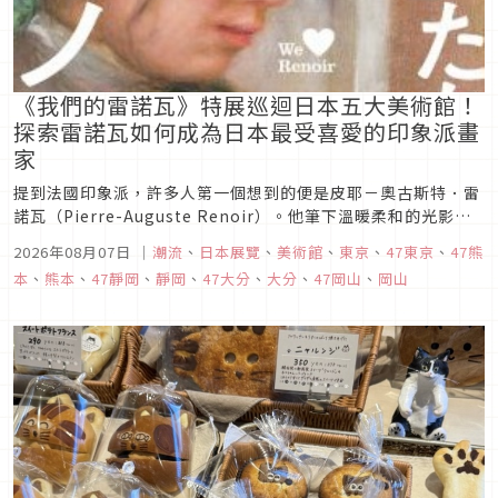
《我們的雷諾瓦》特展巡迴日本五大美術館！
探索雷諾瓦如何成為日本最受喜愛的印象派畫
家
提到法國印象派，許多人第一個想到的便是皮耶－奧古斯特．雷
諾瓦（Pierre-Auguste Renoir）。他筆下溫暖柔和的光影、
充滿幸福氛圍的人物，以及明亮豐富的色彩，至今仍深受世界各
2026年08月07日
｜
潮流
、
日本展覽
、
美術館
、
東京
、
47東京
、
47熊
地藝術愛好者喜愛。 在2026年至2027年間，日本將舉辦大型巡
本
、
熊本
、
47靜岡
、
靜岡
、
47大分
、
大分
、
47岡山
、
岡山
迴特展《我們的雷諾瓦（わたしたちのルノワール）》...