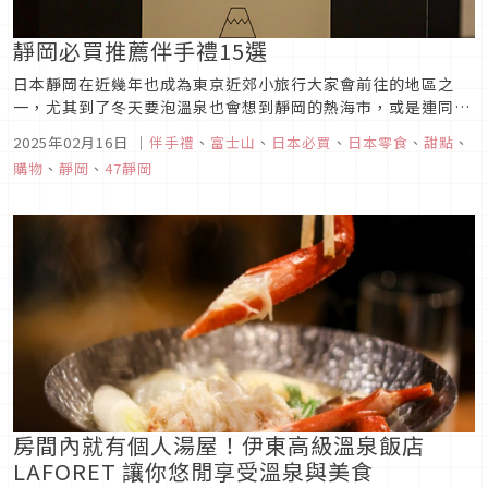
靜岡必買推薦伴手禮15選
日本靜岡在近幾年也成為東京近郊小旅行大家會前往的地區之
一，尤其到了冬天要泡溫泉也會想到靜岡的熱海市，或是連同伊
豆半島一起來個二日一夜溫泉之旅。又或者是向西邊往富士山的
2025年02月16日
｜
伴手禮
、
富士山
、
日本必買
、
日本零食
、
甜點
、
方向去，經過櫻桃小丸子的故鄉，到可以看見富士山的靜岡縣富
購物
、
靜岡
、
47靜岡
士山世界遺產中心遠遠眺望富士山等。都來到了靜岡遊玩了，離
開前當然也得帶一些當地...
房間內就有個人湯屋！伊東高級溫泉飯店
LAFORET 讓你悠閒享受溫泉與美食