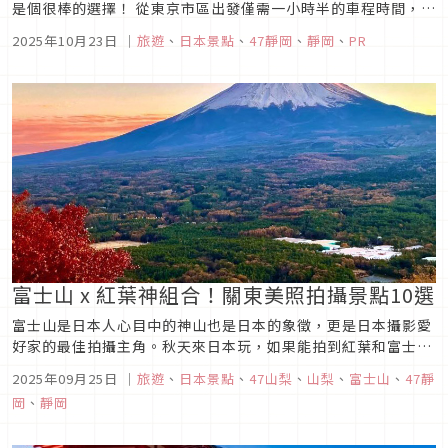
是個很棒的選擇！ 從東京市區出發僅需一小時半的車程時間，被
譽為「富士山的東玄關口」御殿場，不僅能近距離欣賞富士山，
2025年10月23日
｜
旅遊
、
日本景點
、
47靜岡
、
靜岡
、
PR
還有日本規模最大的OUTLET，以及豐富的景點和道地美食。無
論是親子出遊、情侶旅行或一個人來走走都很適合！本篇文章就
由編輯部...
富士山 x 紅葉神組合！關東美照拍攝景點10選
富士山是日本人心目中的神山也是日本的象徵，更是日本攝影愛
好家的最佳拍攝主角。秋天來日本玩，如果能拍到紅葉和富士山
同框的美照，肯定是本次旅遊最佳的戰利品！這次和大家介紹10
2025年09月25日
｜
旅遊
、
日本景點
、
47山梨
、
山梨
、
富士山
、
47靜
個「富士山x紅葉」神組合拍攝景點，依景點到達難易度分成
岡
、
靜岡
初、中、高三個等級，喜愛攝影的旅人請務必收藏起來！