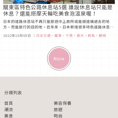
關東區特色公路休息站5選 誰說休息站只能是
休息？還能搭摩天輪吃美食泡溫泉喔！
日本的道路休息站不再只是旅途中上廁所或是順道繞過去的地
方，而是旅行的目的地。近年來，日本新增很多特色道路休息
站，像是提供限定美食、遊樂園、泡溫泉、採水果等等，讓很多
2022年10月05日
｜
日本交通
、
關東
、
千葉
、
栃木
、
群馬
、
靜岡
人將之規劃為旅途目的地，特地跑一趟只為吃美食或買限定土
產，更有人在裡面住上一晚，簡直顛覆一般人對道路休息站的想
像。以下就來看看這5間關東...
More
分類列表
首頁
美容保養
潮流
旅遊
美食
時尚