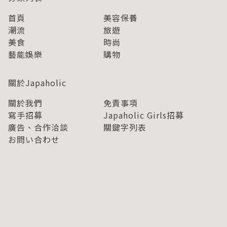
首頁
美容保養
潮流
旅遊
美食
時尚
藝能娛樂
購物
關於Japaholic
關於我們
免責事項
寫手招募
Japaholic Girls招募
廣告、合作洽談
關鍵字列表
お問い合わせ