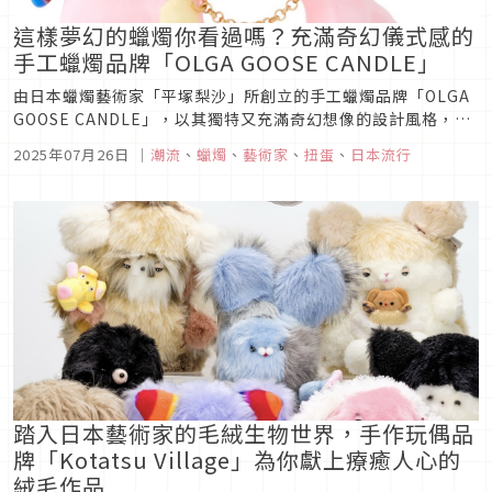
這樣夢幻的蠟燭你看過嗎？充滿奇幻儀式感的
手工蠟燭品牌「OLGA GOOSE CANDLE」
由日本蠟燭藝術家「平塚梨沙」所創立的手工蠟燭品牌「OLGA
GOOSE CANDLE」，以其獨特又充滿奇幻想像的設計風格，讓
蠟燭不只是單純用來燃燒的蠟燭，更像是一件手工藝術品般，讓
2025年07月26日
｜
潮流
、
蠟燭
、
藝術家
、
扭蛋
、
日本流行
人想要好好珍藏起來，本次文章就讓我們一起來欣賞這位藝術家
所製作的蠟燭作品吧！
踏入日本藝術家的毛絨生物世界，手作玩偶品
牌「Kotatsu Village」為你獻上療癒人心的
絨毛作品