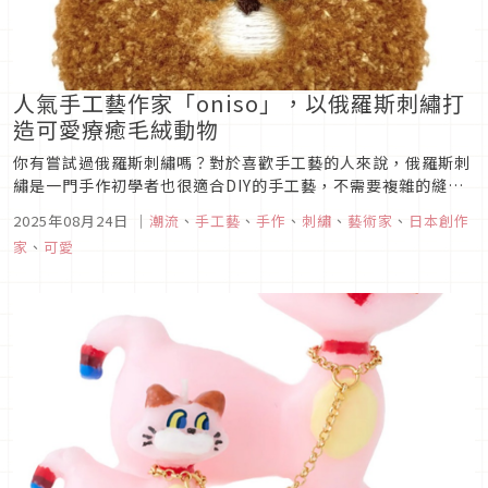
人氣手工藝作家「oniso」，以俄羅斯刺繡打
造可愛療癒毛絨動物
你有嘗試過俄羅斯刺繡嗎？對於喜歡手工藝的人來說，俄羅斯刺
繡是一門手作初學者也很適合DIY的手工藝，不需要複雜的縫紉
技巧，只需要「戳」這個動作，就能在布面上呈現出毛絨絨的立
2025年08月24日
｜
潮流
、
手工藝
、
手作
、
刺繡
、
藝術家
、
日本創作
體圖案。在日本就有一位專門以俄羅斯刺繡來創作的手工藝作
家
、
可愛
家，就讓我們一起來欣賞他以巧手打造的毛絨小動物們吧！