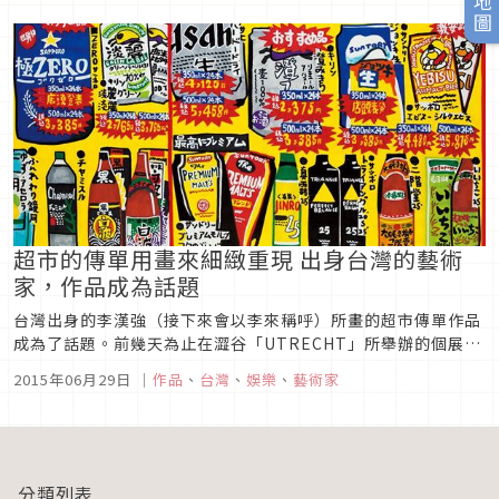
史。
超市的傳單用畫來細緻重現 出身台灣的藝術
家，作品成為話題
台灣出身的李漢強（接下來會以李來稱呼）所畫的超市傳單作品
成為了話題。前幾天為止在澀谷「UTRECHT」所舉辦的個展
「ＳＵＰＥＲ」也造成盛況。受到日本超市傳單設計衝擊的李先
2015年06月29日
｜
作品
、
台灣
、
娛樂
、
藝術家
生，透過很有風格的畫風，連細小部分都不放過地重現出來。馬
上就來聽聽李先生的製作秘辛。炒飯非常難畫李先生在B4大小
的畫板上用麥克筆來...
分類列表