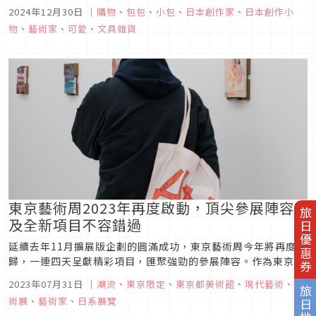
紹「HARUNA AOKI」這位藝術家，創作出不少特色娃娃、並且
2024年12月30日
｜
購物
、
包包
、
小包
、
日本創作家
、
日本創作小
將娃娃與包款結合，讓療癒玩偶化身為生活中的實用配件。
物
、
藝術家
、
可愛
、
文具雜貨
東京藝術周2023年再度啟動，頂尖參展陣容
旅日優惠券
及全新項目不容錯過
延續去年11月擴展版企劃的圓滿成功，東京藝術周今年將再度回
歸，一連四天呈獻精彩項目，匯聚強勁的參展陣容。作為東京最
具野心、覆蓋全市的當代藝術企劃，今屆活動連繫全市各地共11
2023年07月31日
｜
潮流
、
東京限定
、
東京都美術館
、
現代藝術
、
藝
間機構和39間藝廊參與。今年更將推出全新的策展銷售平台「東
旅日地圖
術展
、
藝術家
、
日系展覽
京藝術周聚焦」，通過參展藝廊的作品重新思考和審視日本藝術