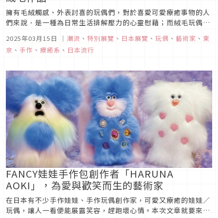
擁有毛絨觸感、外表討喜的玩偶們，對於喜愛可愛療癒事物的人
們來說．是一種為日常生活排解壓力的心靈慰藉；而絨毛玩偶也
成為不少藝術家與手作家的創作媒材，就讓我們一起來看看由日
2025年03月15日
｜
潮流
、
特別展覽
、
日本展覽
、
玩偶
、
藝術家
、
東
本藝術家「Yukiko」所打造的絨毛玩偶品牌「Kotatsu
京
、
手作
、
療癒系
、
日本流行
Village」，旗下究竟有著哪些療癒人心的毛絨作品呢？
FANCY娃娃手作包創作者「HARUNA
AOKI」，為愛與歡笑而生的藝術家
在日本有不少手作娃娃、手作玩偶創作家，可愛又療癒的娃娃／
玩偶，讓人一看便能展露笑容，趕跑壞心情。本次文章就要來介