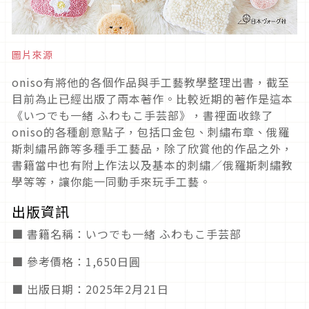
圖片來源
oniso有將他的各個作品與手工藝教學整理出書，截至
目前為止已經出版了兩本著作。比較近期的著作是這本
《いつでも一緒 ふわもこ手芸部》，書裡面收錄了
oniso的各種創意點子，包括口金包、刺繡布章、俄羅
斯刺繡吊飾等多種手工藝品，除了欣賞他的作品之外，
書籍當中也有附上作法以及基本的刺繡／俄羅斯刺繡教
學等等，讓你能一同動手來玩手工藝。
出版資訊
■ 書籍名稱：いつでも一緒 ふわもこ手芸部
■ 參考價格：1,650日圓
■ 出版日期：2025年2月21日