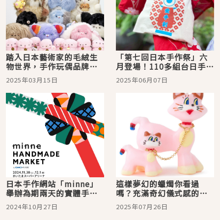
踏入日本藝術家的毛絨生
「第七回日本手作祭」六
物世界，手作玩偶品牌
月登場！110多組台日手作
「Kotatsu Village」為你
品牌齊聚華山文創園區，
2025年03月15日
2025年06月07日
獻上療癒人心的絨毛作品
還有人氣畫家登台與手作
課程體驗
日本手作網站「minne」
這樣夢幻的蠟燭你看過
舉辦為期兩天的實體手工
嗎？充滿奇幻儀式感的手
市集！體驗與眾不同的手
工蠟燭品牌「OLGA
2024年10月27日
2025年07月26日
工課程並尋找特色紀念品
GOOSE CANDLE」