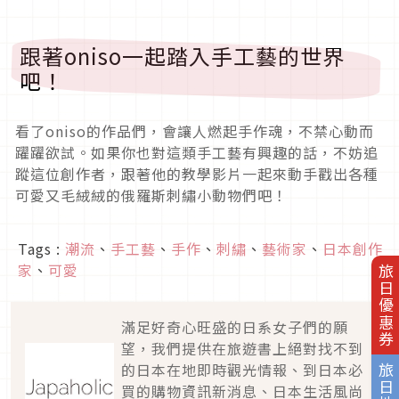
跟著oniso一起踏入手工藝的世界
吧！
看了oniso的作品們，會讓人燃起手作魂，不禁心動而
躍躍欲試。如果你也對這類手工藝有興趣的話，不妨追
蹤這位創作者，跟著他的教學影片一起來動手戳出各種
可愛又毛絨絨的俄羅斯刺繡小動物們吧！
Tags :
潮流
、
手工藝
、
手作
、
刺繡
、
藝術家
、
日本創作
家
、
可愛
旅日優惠券
滿足好奇心旺盛的日系女子們的願
望，我們提供在旅遊書上絕對找不到
的日本在地即時觀光情報、到日本必
旅日地圖
買的購物資訊新消息、日本生活風尚