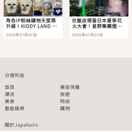
角色IP粉絲購物天堂再
在飯店裡看日本夏季花
升級！KIDDY LAND 原
火大會！星野集團煙火
宿店吉伊卡哇迎客，新
景觀飯店6選，讓你不用
2026年07月07日
2026年07月25日
開幕 OMOKADO 店3分
人擠人悠閒欣賞
即達
分類列表
首頁
美容保養
潮流
旅遊
美食
時尚
藝能娛樂
購物
關於Japaholic