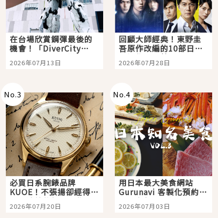
在台場欣賞鋼彈最後的
回顧大師經典！東野圭
機會！「DiverCity
吾原作改編的10部日本
Tokyo Plaza」搭船、
影視作品推薦
2026年07月13日
2026年07月28日
購物、美食及夜景，一
次全體驗
No.
3
No.
4
必買日系腕錶品牌
用日本最大美食網站
KUOE！不張揚卻經得起
Gurunavi 客製化預約九
時間洗鍊的經典之作五
大都市餐廳，打造專屬
2026年07月20日
2026年07月03日
選
美食體驗！