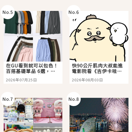
No.
5
No.
6
在GU看到就可以包色！
快90公斤肌肉大叔能進
百搭基礎單品 6選，閉
電影院看《吉伊卡哇》
眼全收也不心疼
嗎？日本重金屬樂團
2026年07月25日
2026年08月03日
「打首」會長與nagano
老師一同給出了答案
No.
7
No.
8