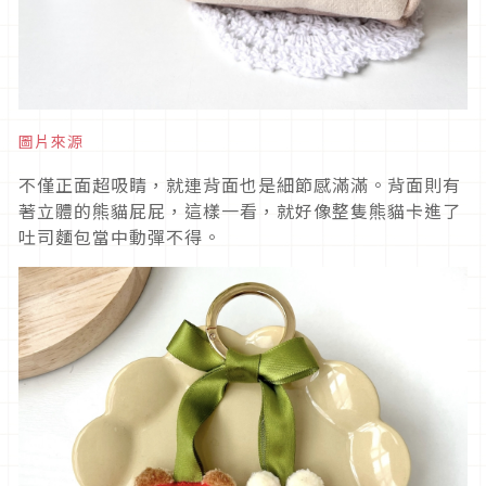
圖片來源
不僅正面超吸睛，就連背面也是細節感滿滿。背面則有
著立體的熊貓屁屁，這樣一看，就好像整隻熊貓卡進了
吐司麵包當中動彈不得。