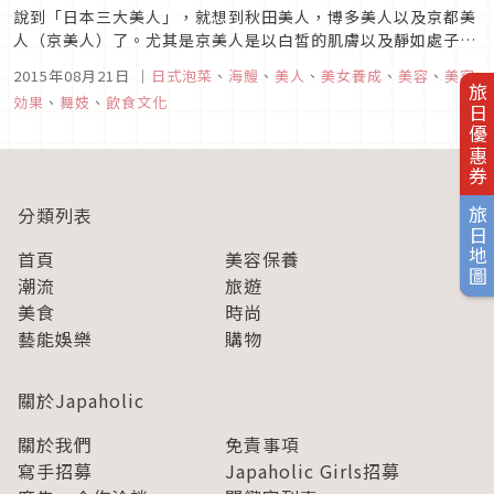
說到「日本三大美人」，就想到秋田美人，博多美人以及京都美
人（京美人）了。尤其是京美人是以白皙的肌膚以及靜如處子的
氛圍，有著奢美的外貌，卻絕不會去討好男性的強韌之美，最令
2015年08月21日
｜
日式泡菜
、
海鰻
、
美人
、
美女養成
、
美容
、
美容
人印象深刻。象徵著這樣的京美人的，就是京都花街的舞妓們
旅日優惠券
効果
、
舞妓
、
飲食文化
了。兼具美貌以及風格的舞妓們，是日本女性們憧憬的對象。雖
然舞妓們每天都為了練習...
分類列表
旅日地圖
首頁
美容保養
潮流
旅遊
美食
時尚
藝能娛樂
購物
關於Japaholic
關於我們
免責事項
寫手招募
Japaholic Girls招募