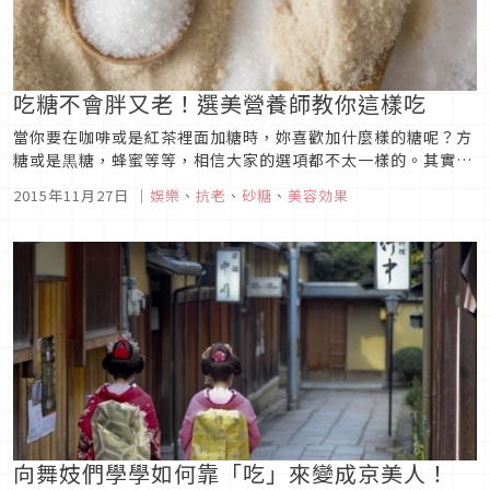
吃糖不會胖又老！選美營養師教你這樣吃
當你要在咖啡或是紅茶裡面加糖時，妳喜歡加什麼樣的糖呢？方
糖或是黒糖，蜂蜜等等，相信大家的選項都不太一樣的。其實砂
糖有許多不同種類，當考慮到減肥以及美容効果時，選擇對的糖
2015年11月27日
｜
娛樂
、
抗老
、
砂糖
、
美容効果
類就變成關鍵了。在這裡，讓我們來聽聽專家們怎麼選擇有益美
容的砂糖吧。
向舞妓們學學如何靠「吃」來變成京美人！