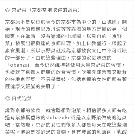
◎ 京野菜（京都當地取得的蔬菜）
京都原本是以位於現今的京都市為中心的「山城國」開
始。現今的舞鶴以及丹波等等靠海的地方是屬於另一個
國家。在當時，沒有靠海的山城國，以獨自的「京野
菜」發展出很發達的京都料理。加上佛教盛行，帶起了
素食風潮，所以京野菜就成為京都飲食文化中不可或缺
的一部分了。由於這些理由，京都的家庭味道的
「obanzai」至今仍然維持著使用大量京野菜的習慣，
也造就了京都人健康的飲食習慣。吃著充滿營養又新鮮
的在地京野菜，不只是舞妓，包括京都的女性們都有著
既健康又細膩的美肌了。
◎ 日式泡菜
說到京都的飲食，就會聯想到泡菜。相信很多人都有吃
過有紫蘇葉香味的shibazuke或是以京野菜做成的泡菜
吧。當然啦，京都的女性們很多人都是每天在吃這些泡
菜呢。泡菜是發酵過的食物，含有豐富的乳酸菌。乳酸