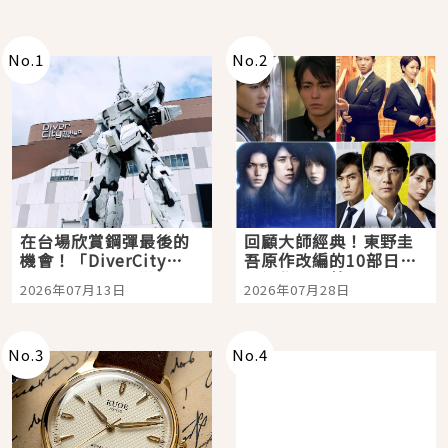
No.
1
No.
2
在台場欣賞鋼彈最後的
回顧大師經典！東野圭
機會！「DiverCity
吾原作改編的10部日本
Tokyo Plaza」搭船、
影視作品推薦
2026年07月13日
2026年07月28日
購物、美食及夜景，一
次全體驗
No.
3
No.
4