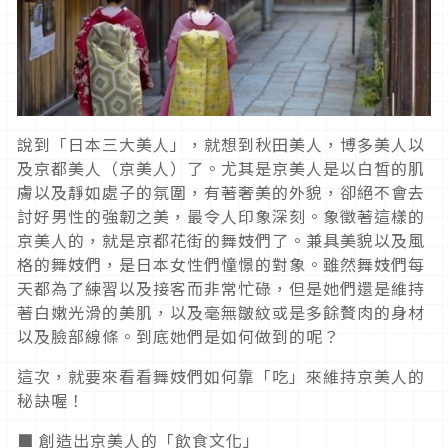
說到「日本三大美人」，就想到秋田美人，博多美人以
及京都美人（京美人）了。尤其是京美人是以白皙的肌
膚以及靜如處子的氛圍，有著奢美的外貌，卻絕不會去
討好男性的強韌之美，最令人印象深刻。象徵著這樣的
京美人的，就是京都花街的舞妓們了。兼具美貌以及風
格的舞妓們，是日本女性們憧憬的對象。雖然舞妓們每
天都為了練習以及接客而非常忙碌，但是她們還是維持
著白嫩光滑的美肌，以及毫無皺紋或是多餘贅肉的身材
以及臉部線條。到底她們是如何做到的呢？
這次，就要來看看舞妓們如何靠「吃」來維持京美人的
秘訣喔！
■ 創造出京美人的「飲食文化」