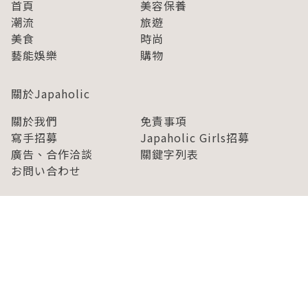
首頁
美容保養
潮流
旅遊
美食
時尚
藝能娛樂
購物
關於Japaholic
關於我們
免責事項
寫手招募
Japaholic Girls招募
廣告、合作洽談
關鍵字列表
お問い合わせ