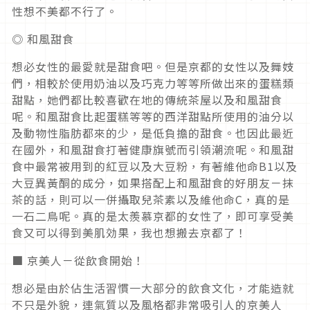
性想不美都不行了。
◎ 和風甜食
想必女性的最愛就是甜食吧。但是京都的女性以及舞妓
們，相較於使用奶油以及巧克力等等所做出來的蛋糕類
甜點，她們都比較喜歡在地的傳統茶屋以及和風甜食
呢。和風甜食比起蛋糕等等的西洋甜點所使用的油分以
及動物性脂肪都來的少，是低負擔的甜食。也因此最近
在國外，和風甜食打著健康旗號而引領潮流呢。和風甜
食中最常被用到的紅豆以及大豆粉，有著維他命B1以及
大豆異黃酮的成分，如果搭配上和風甜食的好朋友－抹
茶的話，則可以一併攝取兒茶素以及維他命C，真的是
一石二鳥呢。真的是太羨慕京都的女性了，即可享受美
食又可以得到美肌効果，我也想搬去京都了！
■ 京美人－從飲食開始！
想必是由於佔生活習慣一大部分的飲食文化，才能造就
不只是外貌，連氣質以及風格都非常吸引人的京美人