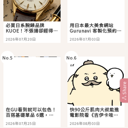
必買日系腕錶品牌
用日本最大美食網站
KUOE！不張揚卻經得起
Gurunavi 客製化預約九
時間洗鍊的經典之作五
大都市餐廳，打造專屬
2026年07月20日
2026年07月03日
選
美食體驗！
No.
5
No.
6
Share
在GU看到就可以包色！
快90公斤肌肉大叔能進
百搭基礎單品 6選，閉
電影院看《吉伊卡哇》
眼全收也不心疼
嗎？日本重金屬樂團
2026年07月25日
2026年08月03日
「打首」會長與nagano