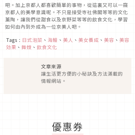
吧。加上京都人都喜歡簡單的事物，從這裏又可以一窺
京都人的美學意識呢。不只是接受寺社佛閣等等的文化
薰陶，讓我們從甜食以及京野菜等等的飲食文化，學習
如何由內到外成為一位京美人吧。
Tags :
日式泡菜
、
海鰻
、
美人
、
美女養成
、
美容
、
美容
効果
、
舞妓
、
飲食文化
文章來源
讓生活更方便的小秘訣及方法滿載的情報
網站。
優惠券