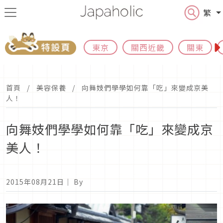
繁
東京
關西近畿
關東
首頁
美容保養
向舞妓們學學如何靠「吃」來變成京美
人！
向舞妓們學學如何靠「吃」來變成京
美人！
2015年08月21日
｜ By