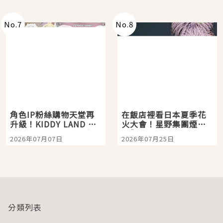
老師一同給出了答案
No.
7
No.
8
角色IP粉絲購物天堂再
在飯店裡看日本夏季花
升級！KIDDY LAND 原
火大會！星野集團煙火
宿店吉伊卡哇迎客，新
景觀飯店6選，讓你不用
2026年07月07日
2026年07月25日
開幕 OMOKADO 店3分
人擠人悠閒欣賞
即達
分類列表