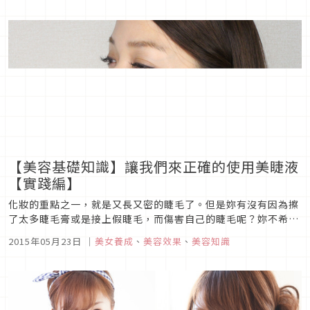
的手指在不知不覺中，習慣了這樣的操作模式。請仔細觀察看看
身邊...
【美容基礎知識】讓我們來正確的使用美睫液
【實踐編】
化妝的重點之一，就是又長又密的睫毛了。但是妳有沒有因為擦
了太多睫毛膏或是接上假睫毛，而傷害自己的睫毛呢？妳不希望
妳老了以後沒有睫毛吧。在這裡，我們要介紹現在最受矚目的美
2015年05月23日
｜
美女養成
、
美容效果
、
美容知識
睫液。上次的【解説編】已經告訴大家有關睫毛以及美睫液的基
礎知識了。這次則是告訴我們實踐。有一些基本的注意事項，讓
我們來邊確認邊介紹如...