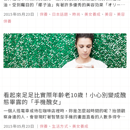
油。受到矚目的「椰子油」有著許多優秀的美容効果「オリーブ
オイル」，即使不是崇尚自然的人也會想要多多利用吧！但是只
2015年05月23日
｜
保養
、
日本話題
、
時尚
、
美女養成
、
美容
、
美容
聽名字，不知道怎麼用，或是不知道有什麼效果的油也有很多
保養
呢。這次我們就來看看比較有人氣的「山茶花油」「甜杏仁油」
「荷荷芭油」的美容効果以...
看起來足足比實際年齡老10歲！小心別變成醜
態畢露的「手機醜女」
一個人搭電車或待在咖啡店裡時，妳是怎麼殺時間的呢？抬頭觀
察身邊的人，會發現盯著智慧型手機的畫面直看的人數多得令人
吃驚。只要一閒下來就會拿出手機，接連點開LINE、twitter、
2015年05月23日
｜
保養
、
生活方式
、
美女養成
Facebook等畫面，不斷操作，再利用中間的空檔打遊戲。我們