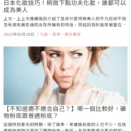
日本化妝技巧！稍微下點功夫化妝，誰都可以
成為美人
上次、上上次連續兩回介紹了並非什麼特殊美人的平凡但卻不知
怎地很有異性緣的女性所擁有的特徴，而這回我則是想著重在有
異性緣的女性的容貌本身。說起來，女性覺得可愛的容貌，和實
2015年05月28日
｜
化妝
、
愛情
、
美女養成
際上受男性歡迎、有異性緣的女性容貌，本來就有很大差異對
吧!? 所以我想我就以男性的率直意見為基礎、並參考淺顯易懂
的寫滿了我前幾天在研...
【不知道適不適合自己？】哪一個比較好，礦
物粉底跟普通粉底？
這個快到夏天的時期，除了換季，考慮換粉底的人也不少。在挑
選新粉底時注意到了礦物粉底。最近，全世界都很注重自然妝