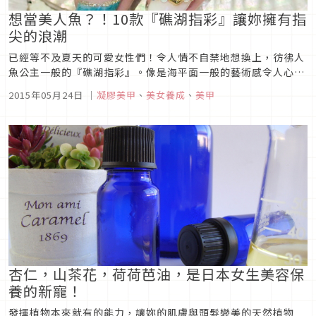
想當美人魚？！10款『礁湖指彩』讓妳擁有指
尖的浪潮
已經等不及夏天的可愛女性們！令人情不自禁地想換上，彷彿人
魚公主一般的『礁湖指彩』。像是海平面一般的藝術感令人心動
的款式。即使平時不能做手指彩的讀者們也大推薦的款式，因為
2015年05月24日
｜
凝膠美甲
、
美女養成
、
美甲
做在腳指甲上也超可愛！要不要比別人早一步享受夏日指彩的樂
趣呢？・藍綠水波花紋指彩貝殼配飾和像是海面的藍綠水波花紋
指彩超受歡迎！・Sa...
杏仁，山茶花，荷荷芭油，是日本女生美容保
養的新寵！
發揮植物本來就有的能力，讓妳的肌膚與頭髮變美的天然植物