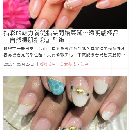
指彩的魅力就從指尖開始蔓延…透明感極品
『自然裸肌指彩』型錄
覺得在一般日常生活中手指不會被注意到嗎？其實指尖是意外地
容易被看見的部位喔。只要稍微美化一下就能被看見超美麗的指
尖！集合所有種類的透明感極品指彩。・頂級法式指甲使用接近
2015年05月25日
｜
凝膠美甲
、
美女養成
、
美甲
膚色的裸粉色，前端的法式縮短成幅度較小，非常自然的法式指
甲！・簡約指彩裸膚的光澤感，讓手指美麗的被看見。・簡潔的
漸層指彩超級漂亮的珊...