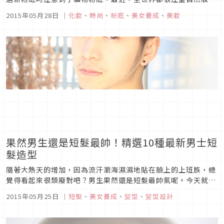
容，使用礦物粉底的人也變多了。 「與普通粉底的差異不大」
2015年05月28日
｜
化妝
、
時尚
、
粉底
、
美女養成
、
美妝
「雖然想試著用用看，但擔心它的遮瑕力」等，礦物粉底的未知
點還很多。哪個比較適合自己？ 於是，小編試著比較分析普通
的粉底與礦物...
果然男生還是短髮最帥！精選10種最新男士短
髮造型
隨著大熱天的增加，因為流汗瀏海濕濕地貼在臉上的上班族，總
覺得看起來很頹廢對吧？男生果然還是短髮最帥氣呢。今天就要
來介紹適合即將到來的夏季，給人清爽印象的人氣男生短髮造
2015年05月25日
｜
短髮
、
美女養成
、
髪型
、
髪型設計
型。有男友或是老公的妳一定要看一看！★1位★陽光的短髮飛
機頭飛機頭造型的短髮，在春夏絕對不會錯的人氣髮型。留小鬍
子的話更加帥氣！★2位...