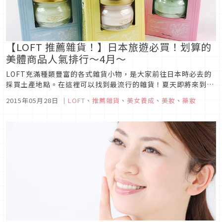
【LOFT 推薦雜貨！】日本旅遊必買！划算的
美體商品人氣排行～4月～
LOFT充滿種類豐富的各式雜貨小物，是大家前往日本時必去的
採買土產地點。在這裡可以找到最流行的雜貨！夏天即將來到，
這是一個肌膚會露出比較多的季節啊。要認真的準備起來的話，
2015年05月28日
｜
LOFT
、
推薦雜貨
、
美女養成
、
美妝
、
藥妝
大家還是會在意那些美體產品吧。這次，我們要介紹現在日本
LOFT最熱賣的美體產品給大家。飄散著柔軟又舒服的香氣，帶
有香味的美體乳液還...