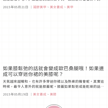
「花卉彩繪指甲」。這是將莖葉等都細緻的描繪，或保留花卉原
2015年05月21日
｜
凝膠美甲
、
美女養成
、
美甲
始配色的設計，即使是參加宴會也能使用。何不挑戰看看呢？・
逆法式花卉彩繪今春流行的花卉彩繪指甲與紫色搭配，如此一來
就不會給人太過天真...
如果膝鬆弛的話就會變成歐巴桑腿哦！如果連
成可以穿迷你裙的美膝呢？
天氣越來越暖和，也有許多穿迷你裙以及熱褲的機會呢。其實這
時候，最令人意外的就是膝蓋呢。膝蓋如果鬆弛或是乾燥的話，
會讓人覺得妳的雙腿是歐巴桑腿呢。膝蓋會在30歲以前就開始鬆
2015年05月19日
｜
美女養成
、
美膝
弛，所以熟女們可要防止膝蓋鬆弛以及乾燥，才可以有自信的穿
著迷你裙哦。■為什麼膝蓋會鬆弛以及乾燥呢？膝蓋鬆弛最大的
原因，就是大腿肌肉...