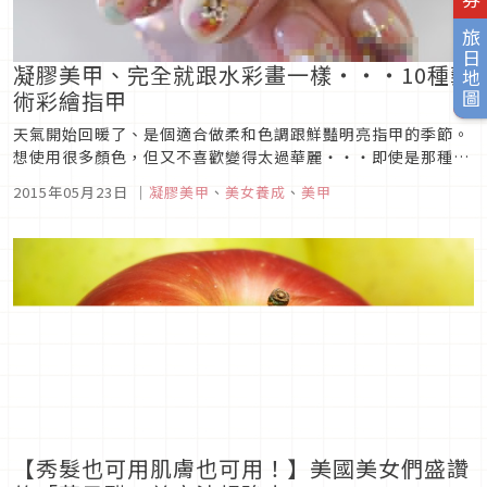
旅日地圖
凝膠美甲、完全就跟水彩畫一樣・・・10種藝
術彩繪指甲
天氣開始回暖了、是個適合做柔和色調跟鮮豔明亮指甲的季節。
想使用很多顏色，但又不喜歡變得太過華麗・・・即使是那種情
況也很推薦如水彩畫一般的藝術彩繪指甲。・寶石指甲彩繪搭配
2015年05月23日
｜
凝膠美甲
、
美女養成
、
美甲
清爽色調設計的同色系珠寶。・水彩碎花指甲彩繪像是用水彩畫
具畫出來一樣的碎花指甲彩繪。・白色基底滴狀指甲彩繪像描繪
出大學感一樣的滴狀指...
【秀髮也可用肌膚也可用！】美國美女們盛讚