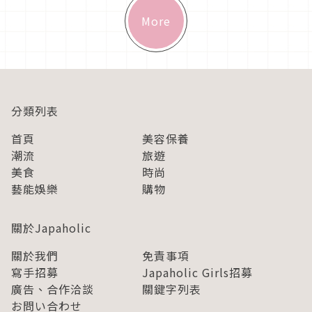
More
分類列表
首頁
美容保養
潮流
旅遊
美食
時尚
藝能娛樂
購物
關於Japaholic
關於我們
免責事項
寫手招募
Japaholic Girls招募
廣告、合作洽談
關鍵字列表
お問い合わせ