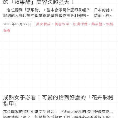
的「蘋果醋」美容法超強大！
各位聽到「蘋果醋」，腦中會浮現什麼印象呢？ 日本的話，
說到醋大多印象中都覺得是拿來當作瘦身利器吧。 然而，在美
國卻是以拿來美容而聞名！ 而且還是在名媛間被廣泛使用。
2015年05月22日
｜
美女養成
、
美容效果
、
肌膚保養
、
蘋果醋
、
頭髮
變成像史嘉蕾·喬韓森那樣的「透亮肌膚」！為什麼蘋果醋對美
保養
容有幫助呢。那是因為它可以去除肌膚過多的皮脂，此外還會幫
我們恢復...
成熟女子必看！可愛的恰到好處的「花卉彩繪
指甲」
花朵圖案的指甲相當受到歡迎。「但是可愛風的指甲好像有點...
過度幼稚了吧？」如是想的成熟女子們，請務必來看看以下的