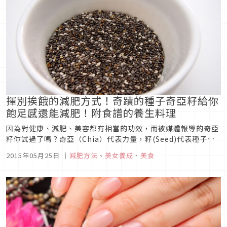
揮別挨餓的減肥方式！奇蹟的種子奇亞籽給你
飽足感還能減肥！附食譜的養生料理
因為對健康、減肥、美容都有相當的功效，而被媒體報導的奇亞
籽你試過了嗎？奇亞（Chia）代表力量，籽(Seed)代表種子，
有句話說「只要有水跟奇亞籽就能活下去」，這個營養豐富的超
2015年05月25日
｜
減肥方法
、
美女養成
、
美食
級食物開始受到大家的矚目。奇亞籽泡在水裡之後，種子吸到水
份會漸漸膨脹，硬籽的周圍會變成膠狀。花時間浸泡的話還可以
膨脹10倍以...