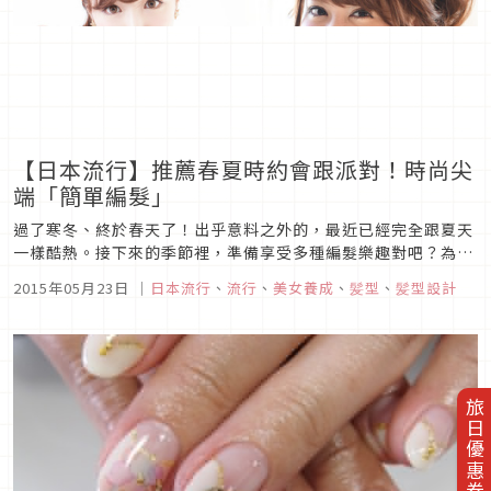
【日本流行】推薦春夏時約會跟派對！時尚尖
端「簡單編髮」
過了寒冬、終於春天了！出乎意料之外的，最近已經完全跟夏天
一樣酷熱。接下來的季節裡，準備享受多種編髮樂趣對吧？為了
期待著約會及派對編髮教學的你們，接下來要介紹給大家2015
2015年05月23日
｜
日本流行
、
流行
、
美女養成
、
髪型
、
髪型設計
年最新最簡單的春夏編髮教學。試試看這些編髮，讓你總是走在
時尚的尖端如何？■約會外出編髮旁分捲髮女孩髮型整理！非常
的簡單，只要用髮夾...
旅日優惠券