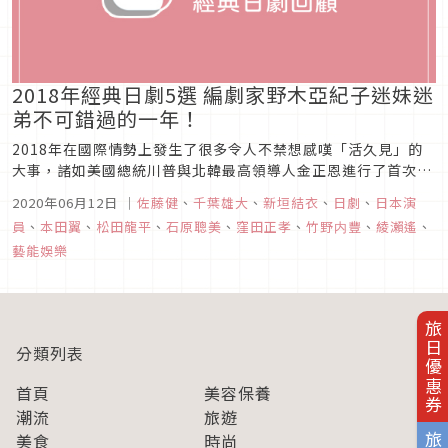
2018年經典日劇5選 編劇家野木亞紀子迷妹迷
弟不可錯過的一年！
2018年在國際情勢上發生了很多令人不禁想感嘆「活久見」的
大事，諸如美國總統川普與北韓最高領導人金正恩進行了首次歷
史性峰會、英國脫歐等大事。而在日劇界，則是由寫出《重版在
2020年06月12日
｜
佐藤健
、
千葉雄大
、
新垣結衣
、
日劇
、
日本演
來》、《月薪嬌妻》等扣人心弦作品的編劇野木亞紀子陪伴了日
員
、
本田翼
、
松田龍平
、
石原聰美
、
窪田正孝
、
竹野内豐
、
綾瀨遙
、
劇迷整整半年！喜歡石原聰美的觀眾也可以在這一年內看到各色
藝能娛樂
面貌、不同演技的她...
旅日優惠券
分類列表
首頁
美容保養
潮流
旅遊
美食
時尚