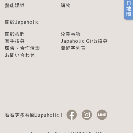
旅日地圖
藝能娛樂
購物
關於Japaholic
關於我們
免責事項
寫手招募
Japaholic Girls招募
廣告、合作洽談
關鍵字列表
お問い合わせ
看看更多有關Japaholic！