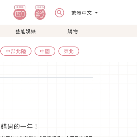
繁體中文
藝能娛樂
購物
中部北陸
中國
東北
可錯過的一年！