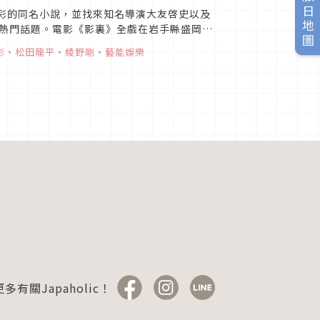
旅日地圖
異彩的同名小說，並找來知名導演大友啓史以及
熱門話題。電影《影裏》全戲在岩手縣盛岡市
我們來看看電影《影裏》的...
影
、
松田龍平
、
綾野剛
、
藝能娛樂
多有關Japaholic！