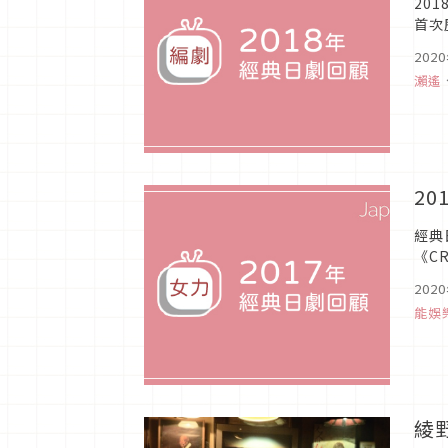
20
首次
亞紀
202
瀨遙
2
經典
《C
超毒
202
能娛
綾