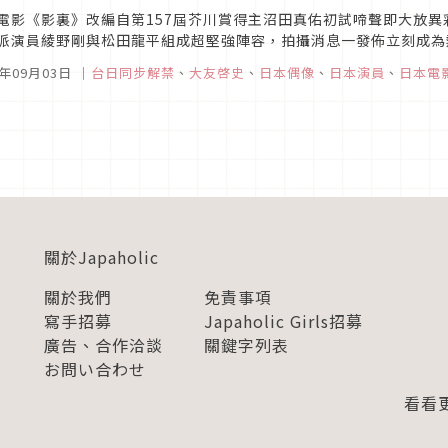
電影《影裏》改編自第157屆芥川賞得主沼田真佑初試啼聲即大放
派演員綾野剛與松田龍平組成超堅強陣容，拍攝消息一發佈立刻成為
，今天正式發表這部話題作的上映日期與其他參與演出的演員名單，讓
9年09月03日
｜
台日同步解禁
、
大友啓史
、
日本偶像
、
日本演員
、
日本電
關於Japaholic
關於我們
免責事項
寫手招募
Japaholic Girls招募
廣告、合作洽談
關鍵字列表
お問い合わせ
看看更