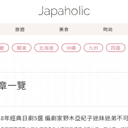
旅遊
美食
時尚
畿
關東
北海道
沖繩
九州
四國
章一覽
018年經典日劇5選 編劇家野木亞紀子迷妹迷弟不