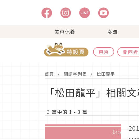
美容保養
潮流
東京
關西近
首頁
關鍵字列表
松田龍平
「松田龍平」相關文
3 篇中的 1 - 3 篇
2