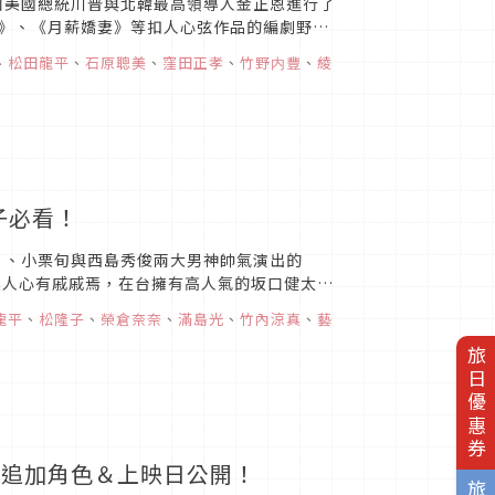
如美國總統川普與北韓最高領導人金正恩進行了
》、《月薪嬌妻》等扣人心弦作品的編劇野木
各色面貌、不同演技的她...
、
松田龍平
、
石原聰美
、
窪田正孝
、
竹野内豐
、
綾
女子必看！
》、小栗旬與西島秀俊兩大男神帥氣演出的
》讓人心有戚戚焉，在台擁有高人氣的坂口健太郎
IS 公安機動...
龍平
、
松隆子
、
榮倉奈奈
、
滿島光
、
竹內涼真
、
藝
旅日優惠券
影追加角色＆上映日公開！