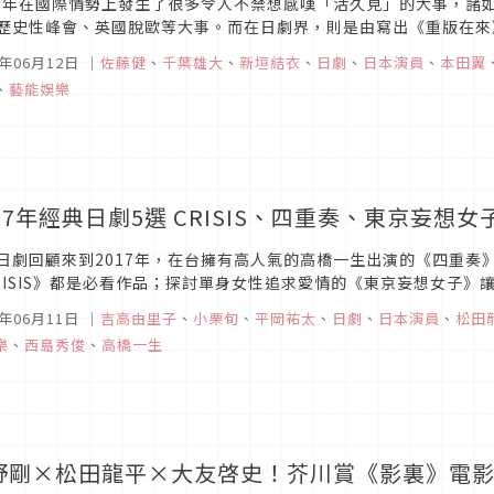
18年在國際情勢上發生了很多令人不禁想感嘆「活久見」的大事，諸
歷史性峰會、英國脫歐等大事。而在日劇界，則是由寫出《重版在來
子陪伴了日劇迷整整半年！喜歡石原聰美的觀眾也可以在這一年內看到
0年06月12日
｜
佐藤健
、
千葉雄大
、
新垣結衣
、
日劇
、
日本演員
、
本田翼
、
藝能娛樂
017年經典日劇5選 CRISIS、四重奏、東京妄想
日劇回顧來到2017年，在台擁有高人氣的高橋一生出演的《四重奏
RISIS》都是必看作品；探討單身女性追求愛情的《東京妄想女子
舌演出也是看點之一。其他還有哪些必看經典呢？一起來看看介紹！CRIS
0年06月11日
｜
吉高由里子
、
小栗旬
、
平岡祐太
、
日劇
、
日本演員
、
松田
樂
、
西島秀俊
、
高橋一生
野剛×松田龍平×大友啓史！芥川賞《影裏》電