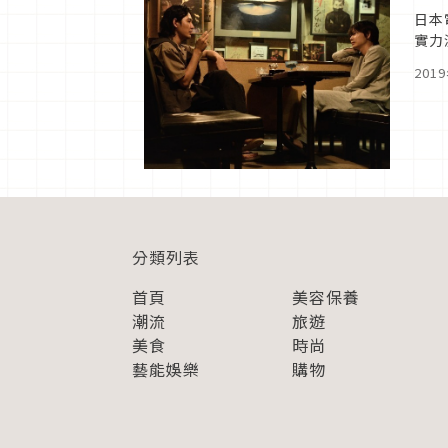
日本
實力
拍攝
201
分類列表
首頁
美容保養
潮流
旅遊
美食
時尚
藝能娛樂
購物