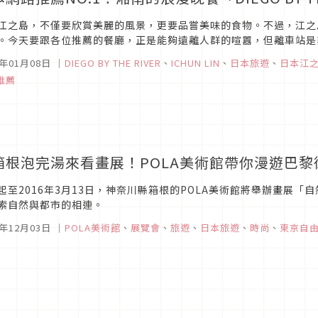
江之島，不僅要欣賞美麗的風景，更要品嘗美味的食物。不過，江之
。今天要跟各位推薦的餐廳，正是能夠遠離人群的喧囂，但離車站是
6年01月08日
｜
DIEGO BY THE RIVER
、
ICHUN LIN
、
日本旅遊
、
日本江
推薦
箱根泡完湯來看畫展！POLA美術館帶你漫遊巴黎
起至2016年3月13日，神奈川縣箱根的POLA美術館將舉辦畫展
索自然與都市的相連。
5年12月03日
｜
POLA美術館
、
展覽會
、
旅遊
、
日本旅遊
、
時尚
、
東京自