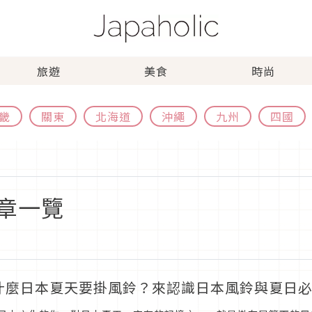
旅遊
美食
時尚
畿
關東
北海道
沖繩
九州
四國
章一覽
什麼日本夏天要掛風鈴？來認識日本風鈴與夏日