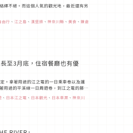
絡繹不絕。而這個人氣的觀光地，最近還有另
自由行
、
江之島
、
漢堡排
、
神奈川縣
、
美食
、
鎌倉
延長至3月底，住宿餐廳也有優
條協定。拿著用過的江之電的一日乘車卷以及護
著用過的平溪線一日周遊卷，到江之電的藤沢
遊
、
日本江之電
、
日本觀光
、
日本車票
、
神奈川
E RIVER」