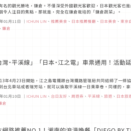
有名的觀光勝地，鎌倉。不僅深受外國觀光客歡迎，日本觀光客也是
個令人注目的焦點，那就是，完全在鎌倉栽培的「鎌倉蔬菜」。
6年01月11日
｜
ICHUN LIN
、
推薦美食
、
日本推薦餐廳
、
日本美食
、
東京
、
鐮倉
台灣˙平溪線」「日本˙江之電」車票通用！活動
！
013年4月23日開始，江之島電鐵跟台灣鐵路管理局共同結締了一
到台北車站或者瑞芳站，就可以換取平溪線一日乘車卷。同樣的，拿
江之島站、鎌倉站，就可以換取江之電的一日乘車卷。
6年01月10日
｜
ICHUN LIN
、
台日友好
、
周遊券
、
平溪線
、
旅遊
、
日本旅
鐮倉
網路推薦NO.1！湘南的浪漫晚餐「DIEGO BY TH