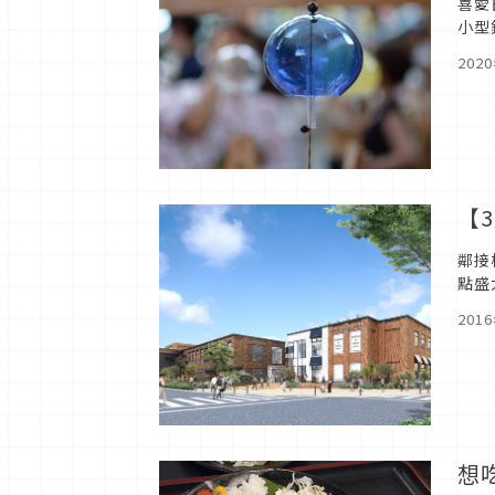
喜愛
小型
單地
202
【
鄰接
點盛
201
想