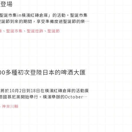
度登場
「聖誕市集in橫濱紅磚倉庫」的活動。聖誕市集
聖誕節到來的期間，享受準備度過聖誕節的樂趣
為其德國的...
縣
、
聖誕市集
、
聖誕燈飾
、
聖誕節
場！100多種初次登陸日本的啤酒大匯
15」，將於10月2日到18日在橫濱紅磚倉庫的活動廣
時於德國慕尼黑開始舉行。橫濱舉辦的October
、
神奈川縣