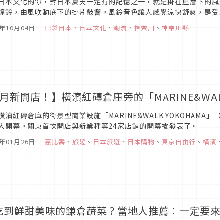
日本文化的你，對日本夏天一定有的記憶之一，就是掛在屋簷下的風
鐘鈴，由風吹動底下的掛片敲響。風鈴音色讓人感覺涼快舒爽，是受
了解日本風鈴的歷史習俗，以及夏日不可錯過、最大的川崎大師風鈴
0年10月04日
｜
口袋日本
、
日本文化
、
潮流
、
神奈川
、
神奈川縣
3月新開店！】橫濱紅磚倉庫旁的「MARINE&WALK
橫濱紅磚倉庫的街景型商業設施「MARINE&WALK YOKOHAMA」
大開幕。關東首次開店與新業種等24家店舖的開幕被發表了。
6年01月26日
｜
惠比壽
、
旅遊
、
日本旅遊
、
日本購物
、
東京自由行
、
橫濱
吃到鮮甜美味的鎌倉蔬菜？當地人推薦：一定要