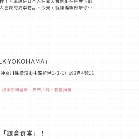
鈴了。風鈴是日本人在夏天會懸掛在屋簷下的
人喜愛的夏季物品。今天，就讓編輯部帶你簡
吧！
 YOKOHAMA」
（神奈川縣橫濱市中區新港1-3-1）於3月4號11
、
橫濱紅磚倉庫
、
神奈川縣
、
餐廳推薦
來「鎌倉食堂」！