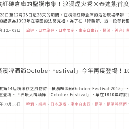
濱紅磚倉庫的聖誕市集！浪漫煙火秀×泰迪熊首
月28日至12月25日這28天的期間，在橫濱紅磚倉庫的活動廣場舉辦
的起源為1393年在德國的法蘭克福，為了在「降臨節」這一段等待
開的市集。「聖誕市集in橫濱紅磚倉庫」的活動會場橫濱紅磚倉庫，因
5年12月03日
｜
旅遊
、
日本旅遊
、
日本限定
、
東京自由行
、
橫濱
、
神奈川
濱啤酒節October Festival」今年再度登
度第14屆橫濱秋之風物詩「橫濱啤酒節October Festival 20
重登場。世界最大啤酒節「October Festival」，早在1810年
tival則以此為參考，為了讓遊客彷...
5年09月16日
｜
啤酒
、
娛樂
、
日本旅遊
、
東京自由行
、
橫濱
、
橫濱啤酒節