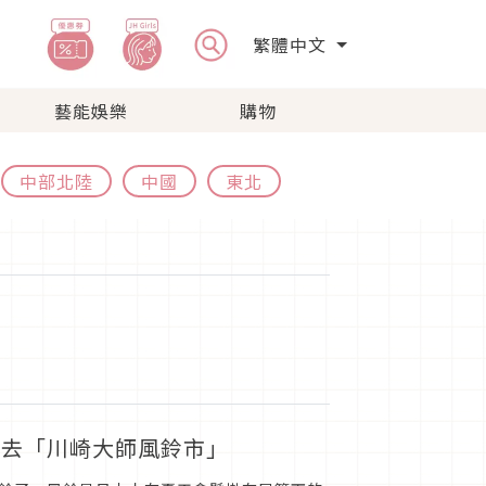
繁體中文
藝能娛樂
購物
中部北陸
中國
東北
必去「川崎大師風鈴市」