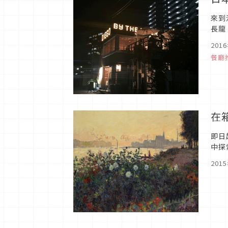
來到
長龍
201
餐廳
在
即日
中探
201