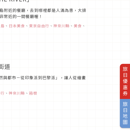
島附近的餐廳，去到哪裡都是人滿為患，大排
非常近的一間餐廳喔！
之島
、
日本美食
、
東京自由行
、
神奈川縣
、
美食
、
街道
旅日優惠券
「自然與都市－從印象派到巴黎派」，讓人從繪畫
由行
、
神奈川縣
、
箱根
旅日地圖