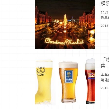
橫
11
最早
而展
201
「橫
集
本年
場隆
Fes
201