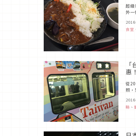
超級
外一
201
食堂
「
惠
從2
照，
站、
201
縣
、
日本