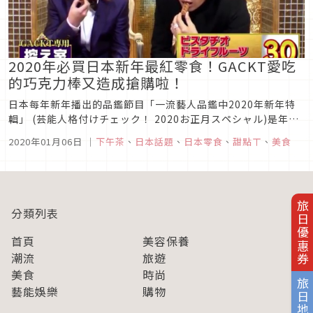
2020年必買日本新年最紅零食！GACKT愛吃
的巧克力棒又造成搶購啦！
日本每年新年播出的品鑑節目「一流藝人品鑑中2020年新年特
輯」 (芸能人格付けチェック！ 2020お正月スペシャル)是年初
收視率最高的節目，而其中實力超強、在節目中已58連勝的
2020年01月06日
｜
下午茶
、
日本話題
、
日本零食
、
甜點ㄒ
、
美食
GACKT繼去年跟YOSHIKI大吃零食造成廠商一整年都供不應求
之後，這次他跟「金爆」的鬼龍院翔一起在鏡頭前吃個不停同樣
引起...
旅日優惠券
分類列表
首頁
美容保養
潮流
旅遊
美食
時尚
旅日地圖
藝能娛樂
購物