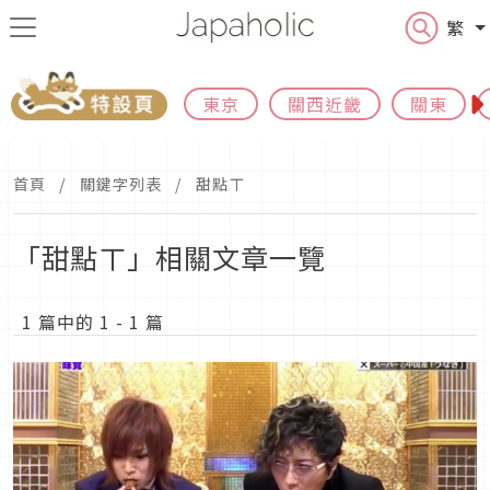
繁
東京
關西近畿
關東
首頁
關鍵字列表
甜點ㄒ
「甜點ㄒ」相關文章一覽
1 篇中的 1 - 1 篇