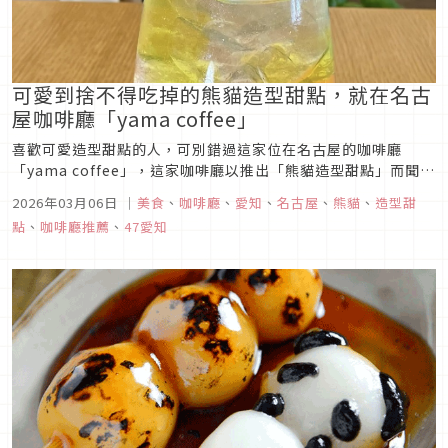
可愛到捨不得吃掉的熊貓造型甜點，就在名古
屋咖啡廳「yama coffee」
喜歡可愛造型甜點的人，可別錯過這家位在名古屋的咖啡廳
「yama coffee」，這家咖啡廳以推出「熊貓造型甜點」而聞
名，每一次推出的期間限定熊貓甜點，都可愛到讓人捨不得吃下
2026年03月06日
｜
美食
、
咖啡廳
、
愛知
、
名古屋
、
熊貓
、
造型甜
肚！究竟店家端出了哪些可愛的熊貓造型甜點呢？就讓我們繼續
點
、
咖啡廳推薦
、
47愛知
看下去吧！