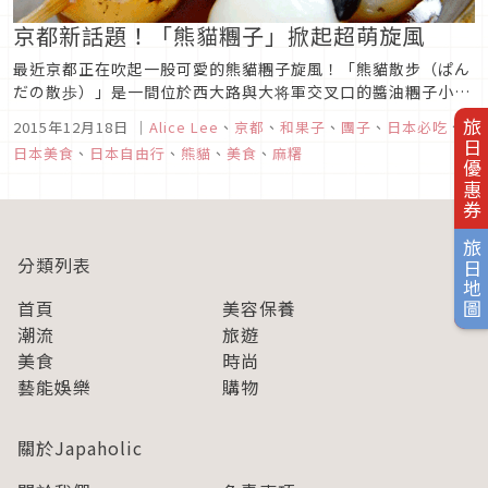
京都新話題！「熊貓糰子」掀起超萌旋風
最近京都正在吹起一股可愛的熊貓糰子旋風！「熊貓散步（ぱん
だの散歩）」是一間位於西大路與大将軍交叉口的醬油糰子小
店，店內招牌是熊貓造型的糰子，重點是不只造型超萌，而且價
2015年12月18日
｜
Alice Lee
、
京都
、
和果子
、
團子
、
日本必吃
、
旅日優惠券
錢也超親民的！
日本美食
、
日本自由行
、
熊貓
、
美食
、
麻糬
旅日地圖
分類列表
首頁
美容保養
潮流
旅遊
美食
時尚
藝能娛樂
購物
關於Japaholic