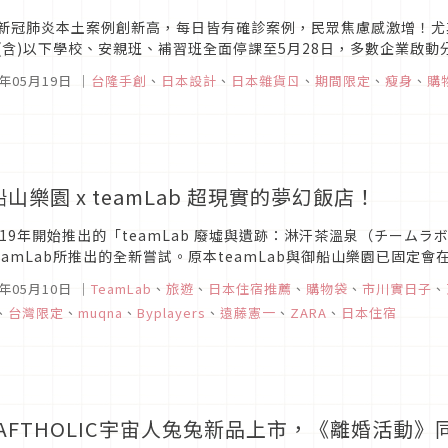
新冠肺炎本土案例創新高，每日皆有確診案例，民眾焦慮感激增！尤
(含)以下學校、安親班、補習班全面停課至5月28日，多數企業啟
民眾居家時間大增，要如何維持健康免疫力？國民健康署提供居家適度運
1年05月19日
｜
台隆手創
、
日本設計
、
日本雜貨ㄖ
、
期間限定
、
瘦身
、
購
山樂園 x teamLab 超現實的夢幻飯店！
019年開始推出的「teamLab 廢墟與遺跡：淋汗茶溫泉（チーム
teamLab所推出的全新嘗試。原本teamLab與御船山樂園已固
，在展覽期間，也常使得御船山飯店一房難求。而新的展出則是配合一年
1年05月10日
｜
TeamLab
、
旅遊
、
日本住宿推薦
、
購物袋
、
市川實日子
、
、
台灣限定
、
muqna
、
Byplayers
、
遠藤憲一
、
ZARA
、
日本住宿
RAFTHOLIC宇宙人兔兔新品上市，《離婚活動