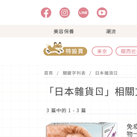
美容保養
潮流
東京
關西近
首頁
關鍵字列表
日本雜貨ㄖ
「日本雜貨ㄖ」相關
3 篇中的 1 - 3 篇
免
物