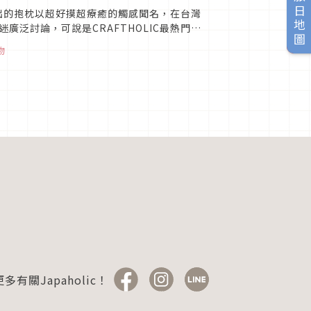
旅日地圖
推出的抱枕以超好摸超療癒的觸感聞名，在台灣
泛討論，可說是CRAFTHOLIC最熱門的
收藏，來看看以...
物
多有關Japaholic！