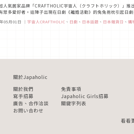
超人氣居家品牌「CRAFTHOLIC宇宙人（クラフトホリック）」
有眾多愛好者。這陣子出現在日劇《離婚活動》的兔兔抱枕引起日劇迷廣
新品，而新推出的多汁水果系列與鬼滅之刃第二彈聯名也都吸引愛好者
1年05月01日
｜
宇宙人CRAFTHOLIC
、
日劇
、
日本話題
、
日本雜貨ㄖ
、
購
關於Japaholic
關於我們
免責事項
寫手招募
Japaholic Girls招募
廣告、合作洽談
關鍵字列表
お問い合わせ
看看更