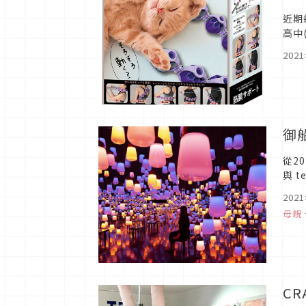
近期
高中
閉，
202
御船
從2
與 
活動
202
母親
C