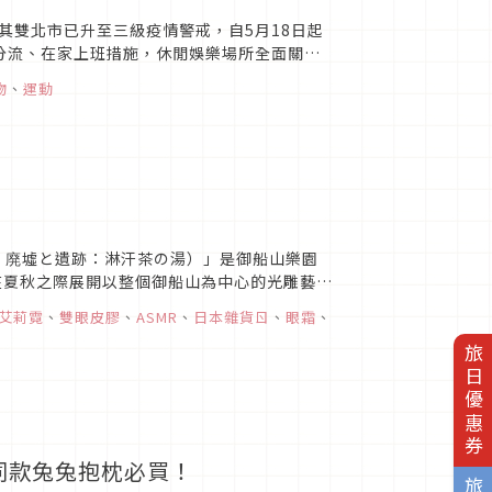
其雙北市已升至三級疫情警戒，自5月18日起
動分流、在家上班措施，休閒娛樂場所全面關
動的3個妙招，包含伸...
物
、
運動
ラボ 廃墟と遺跡：淋汗茶の湯）」是御船山樂園
定會在夏秋之際展開以整個御船山為中心的光雕藝術
四...
艾莉霓
、
雙眼皮膠
、
ASMR
、
日本雜貨ㄖ
、
眼霜
、
旅日優惠券
》同款兔兔抱枕必買！