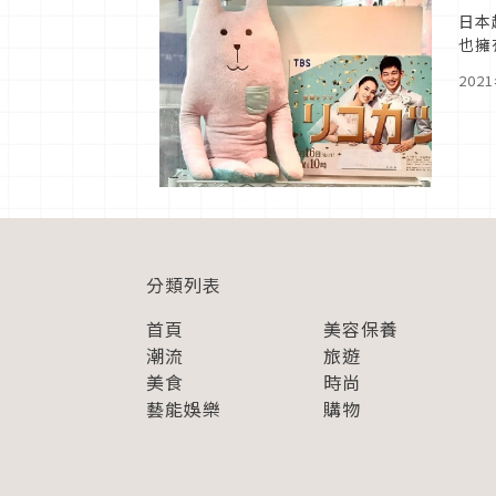
日本
也擁
話題
202
分類列表
首頁
美容保養
潮流
旅遊
美食
時尚
藝能娛樂
購物