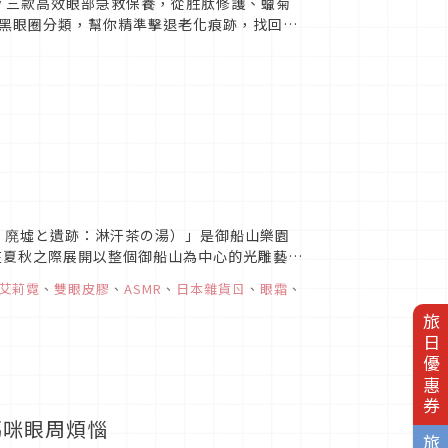
ley 三款高效眼部急救保養，從胜肽修護、蠟菊
黑眼圈分類，幫你精準擊退老化痕跡，找回明
ラボ 廃墟と遺跡：淋汗茶の湯）」是御船山樂園
定會在夏秋之際展開以整個御船山為中心的光雕藝術
四...
艾莉霓
、
雙眼皮膠
、
ASMR
、
日本雜貨ㄖ
、
眼霜
、
旅日優惠券
住媽咪眼周煩惱