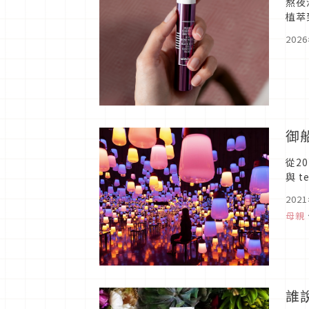
熬夜
植萃
亮緊
202
御船
從2
與 
活動
202
母親
誰