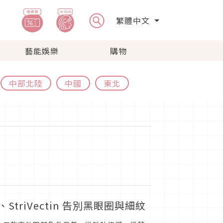
繁體中文
藝能娛樂
購物
中部北陸
中國
東北
StriVectin 告別黑眼圈與細紋