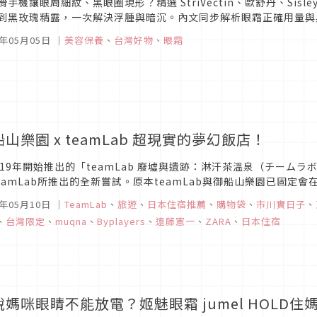
滑手機讓眼周細紋、黑眼圈現形？精選 StriVectin、歐舒丹、Sis
到黑玫瑰精露，一次解決浮腫與暗沉。內文同步解析眼霜正確用量與
緻雙眼！
6年05月05日
｜
美容保養
、
台灣好物
、
眼霜
山樂園 x teamLab 超現實的夢幻飯店！
019年開始推出的「teamLab 廢墟與遺跡：淋汗茶溫泉（チーム
teamLab所推出的全新嘗試。原本teamLab與御船山樂園已固
，在展覽期間，也常使得御船山飯店一房難求。而新的展出則是配合一年
1年05月10日
｜
TeamLab
、
旅遊
、
日本住宿推薦
、
購物袋
、
市川實日子
、
、
台灣限定
、
muqna
、
Byplayers
、
遠藤憲一
、
ZARA
、
日本住宿
說媽咪眼睛不能放電？姬魅眼霜 jumel HOLD