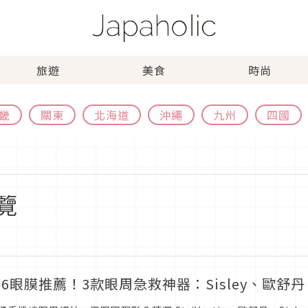
旅遊
美食
時尚
畿
關東
北海道
沖繩
九州
四國
覽
26眼膜推薦！3款眼周急救神器：Sisley、歐舒丹、