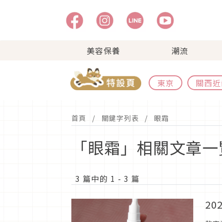
美容保養
潮流
東京
關西近
首頁
關鍵字列表
眼霜
「眼霜」相關文章一
3 篇中的 1 - 3 篇
20