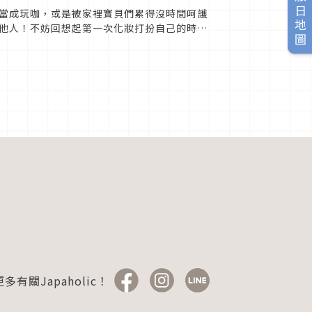
旅日地圖
當成玩咖，或是被家裡寶貝們累得沒時間呵護
他人！不妨回想起第一次化妝打扮自己的時
節Japahlic編輯...
多有關Japaholic！