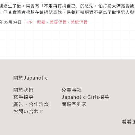
結婚生子後，常會有「不用再打扮自己」的想法，怕打扮太漂亮會被
，但其實筆者很想在這邊認真說，保養打扮絕對不是為了取悅男人與
那時在鏡中看到「更好的自己」，那份滿足才是女人快樂的泉源啊！這次母親
1年05月04日
｜
PR
、
眼霜
、
美容保養
、
美妝保養
關於Japaholic
關於我們
免責事項
寫手招募
Japaholic Girls招募
廣告、合作洽談
關鍵字列表
お問い合わせ
看看更