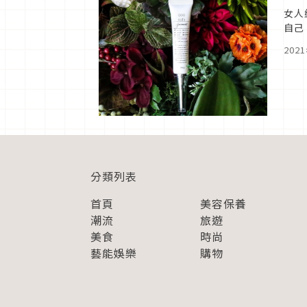
女人
自己
候，
202
分類列表
首頁
美容保養
潮流
旅遊
美食
時尚
藝能娛樂
購物