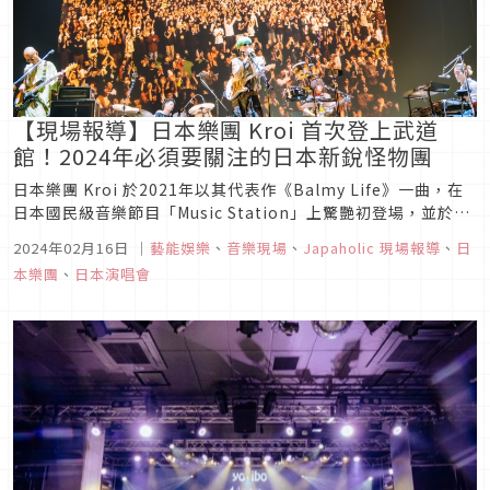
【現場報導】日本樂團 Kroi 首次登上武道
館！2024年必須要關注的日本新銳怪物團
日本樂團 Kroi 於2021年以其代表作《Balmy Life》一曲，在
日本國民級音樂節目「Music Station」上驚艷初登場，並於三
個月後再次登場表演〈Hyper〉，在日本迅速打開知名度，今年
2024年02月16日
｜
藝能娛樂
、
音樂現場
、
Japaholic 現場報導
、
日
2月更三度登場表演新歌〈Sesame〉。可以肯定地說，Kroi 是
本樂團
、
日本演唱會
2024年必須要關注的日本樂團。...