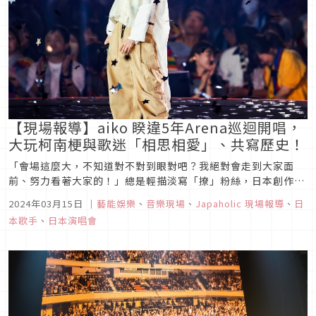
【現場報導】aiko 睽違5年Arena巡迴開唱，
大玩柯南梗與歌迷「相思相愛」、共寫歷史！
「會場這麼大，不知道對不對到眼對吧？我絕對會走到大家面
前、努力看著大家的！」總是輕描淡寫「撩」粉絲，日本創作歌
手 aiko 睽違5年舉辦Arena巡迴「aiko Live Tour『Love
2024年03月15日
｜
藝能娛樂
、
音樂現場
、
Japaholic 現場報導
、
日
Like Pop vol.24』」，自2024年1月底起一連走過大阪府的大
本歌手
、
日本演唱會
阪城Hall、愛知縣的日本Gais...