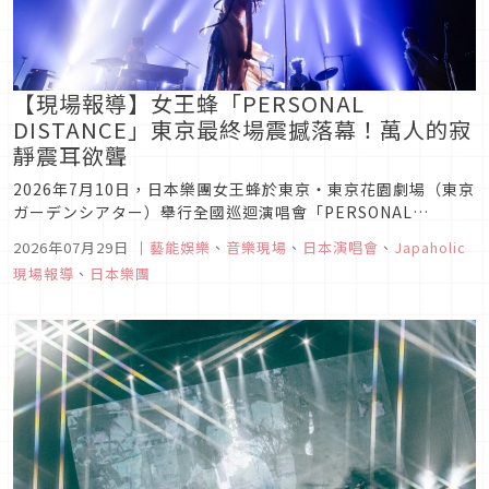
【現場報導】女王蜂「PERSONAL
DISTANCE」東京最終場震撼落幕！萬人的寂
靜震耳欲聾
2026年7月10日，日本樂團女王蜂於東京・東京花園劇場（東京
ガーデンシアター）舉行全國巡迴演唱會「PERSONAL
DISTANCE」最終場。 這趟巡迴以2月推出的最新單曲
2026年07月29日
｜
藝能娛樂
、
音樂現場
、
日本演唱會
、
Japaholic
《PERSONAL》為核心，自4月10日千葉場起跑，走遍日本全國
現場報導
、
日本樂團
13座會場。