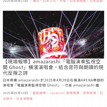
2025年06月13日
｜
潮流
、
日本文化
、
大阪
、
日本演唱會
、
日本話題
會禁止跳躍呢？就由編輯部帶你深入原因！
【現場報導】amazarashi「電腦演奏監視空
間 Ghost」橫濱演唱會，結合音符與朗讀的現
代反叛之詩
日本樂團 amazarashi 於2025年4月29日在橫濱ARENA舉辦的
演唱會「電腦演奏監視空間 Ghost」，也是 amazarashi 繼
2018年在日本武道館舉辦的「朗讀演奏實驗空間 新言語秩序」
2025年05月10日
｜
藝能娛樂
、
Japaholic 現場報導
、
音樂現場
、
日
後，時隔7年的世界觀續作。 amazarashi 更為這次的演唱會，
本歌手
、
日本演唱會
在2025年4月9日推出...