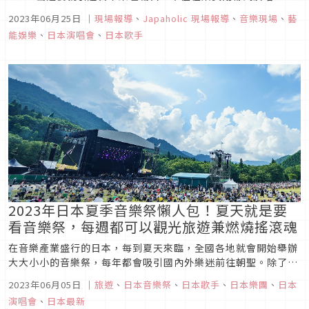
續三年登上紅白歌合戰舞台，電影、日劇、動畫的合作歌曲更是
2023年06月25日
｜
現場報導
、
Japaholic 現場報導
、
音樂現場
、
藝
邀約不斷，今年也將前來台灣開演唱會。milet 開始音樂活動
能娛樂
、
日本演唱會
、
日本歌手
後，大部分時間都在新冠疫情中度過，2023 年 5 ...
2023年日本夏季音樂祭懶人包！夏天就是要
看音樂祭，每週都可以觀光旅遊兼燃燒搖滾魂
在音樂產業盛行的日本，每到夏天來臨，全國各地就會開始舉辦
大大小小的音樂祭，每年都會吸引國內外樂迷前往朝聖。除了最
為人所知的「SUMMER SONIC」、「FUJI ROCK
2023年06月05日
｜
旅遊
、
日本音樂祭
、
日本歌手
、
日本樂團
、
日本
FESTIVAL」、「ROCK IN JAPAN FESTIVAL」之外，也有許
演唱會
、
日本最新
多獨具特色的音樂祭。本篇將為大家整理6～8月在...