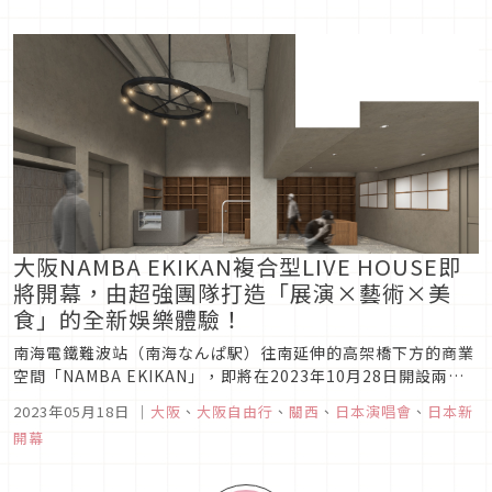
大阪NAMBA EKIKAN複合型LIVE HOUSE即
將開幕，由超強團隊打造「展演×藝術×美
食」的全新娛樂體驗！
南海電鐵難波站（南海なんぱ駅）往南延伸的高架橋下方的商業
空間「NAMBA EKIKAN」，即將在2023年10月28日開設兩間
新型態LIVE HOUSE「META VALLEY／HOLY MOUNTAIN」。
2023年05月18日
｜
大阪
、
大阪自由行
、
關西
、
日本演唱會
、
日本新
該設施結合「展演空間×藝文展示×飲食空間」的功能，讓大阪
開幕
又多了一處全新的文化娛樂指標！