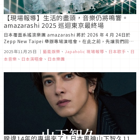
【現場報導】生活的盡頭，音樂仍將鳴響。
amazarashi 2025 巡迴東京最終場
日本覆面系搖滾樂團 amazarashi 將於 2026 年 4 月 24日於
Zepp New Taipei 舉辦專場演唱會。在此之前，先讓我們回顧
amazarashi 2025 年底的表演盛況吧！2025年11月13日，覆
2025年11月25日
｜
藝能娛樂
、
Japaholic 現場報導
、
日本歌手
、
日
面系搖滾樂團 amazarashi 在東京有明花園劇院為其全國巡迴
本音樂
、
日本演唱會
、
日本樂團
演唱會...
睽違14年的專場來了！日本男神山下智久11