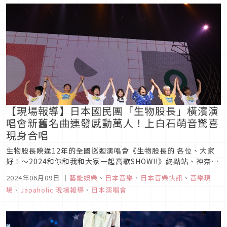
【現場報導】日本國民團「生物股長」橫濱演
唱會新舊名曲連發感動萬人！上白石萌音驚喜
現身合唱
生物股長睽違12年的全國巡迴演唱會《生物股長的 各位、大家
好！～2024和你和我和大家一起高歌SHOW!!》終點站、神奈川
縣橫濱「PIA ARENA MM」的第一幕。巡演以2023年12月發售
2024年06月09日
｜
藝能娛樂
、
日本音樂
、
日本音樂快訊
、
音樂現
的專輯《〇》為主軸，於2024年2月起，以神奈川縣海老名作為
場
、
Japaholic 現場報導
、
日本演唱會
起點，橫跨19座城市、舉辦20場公演，最後再回歸...