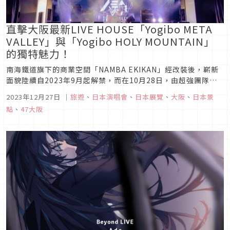
直擊大阪最新LIVE HOUSE「Yogibo META
VALLEY」與「Yogibo HOLY MOUNTAIN」
的獨特魅力！
南海鐵道旗下的商業空間「NAMBA EKIKAN」經改裝後，嶄新
面貌陸續自2023年9月起解禁，而在10月28日，由超強團隊打
造、討論度極高的「Yogibo META VALLEY（以下簡稱META
2023年12月27日
｜
旅遊
、
日本演唱會
、
日本展覽
、
大阪
、
日本景
VALLEY）」與「Yogibo HOLY MOUNTAIN（以下簡稱HOLY
點
、
47大阪
MOUNTAIN）」...