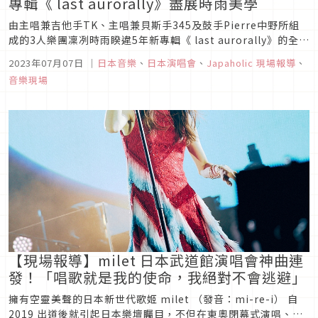
專輯《 last aurorally》盡展時雨美學
由主唱兼吉他手TK、主唱兼貝斯手345及鼓手Pierre中野所組
成的3人樂團凜冽時雨睽違5年新專輯《 last aurorally》的全國
巡迴「aurora is mine」，日前在新開幕的Zepp Shinjuku為
2023年07月07日
｜
日本音樂
、
日本演唱會
、
Japaholic 現場報導
、
巡迴畫下完美句點。這次要為大家帶來的是5月20日在橫濱的KT
音樂現場
Zepp Yokoh...
【現場報導】milet 日本武道館演唱會神曲連
發！「唱歌就是我的使命，我絕對不會逃避」
擁有空靈美聲的日本新世代歌姬 milet （發音：mi-re-i） 自
2019 出道後就引起日本樂壇矚目，不但在東奧閉幕式演唱、連