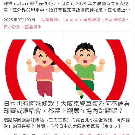
雖然 natori 的代表作不少，但直到 2024 年才展開首次個人巡
演，在外界的印象中，始終有種充滿謎團的神秘感。在他踏上台
灣之前，讓我們先透過文字與照片，一窺5月22日於東京 Zepp
2025年07月03日
｜
音樂現場
、
Japaholic 現場報導
、
日本演唱會
、
DiverCity 舉行的「摩擦」演唱會現場，感受這位新世代音樂創
日本歌手
、
藝能娛樂
作者的表演魅力。
日本也有阿妹條款！大阪京瓷巨蛋為何不論看
球賽或演唱會，都禁止觀眾在場內跳躍呢？
還記得因張惠妹熱唱〈三天三夜〉而讓台北小巨蛋實施「阿妹條
款」的事件嗎？ 其實，位於日本的大阪京瓷巨蛋（京セラドーム
大阪）也有全面禁止觀眾跳躍的特殊規定。為什麼大阪京瓷巨蛋