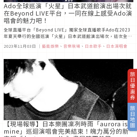
Ado全球巡演「火星」日本武道館演出場次就
在Beyond LIVE平台，一同在線上感受Ado演
唱會的魅力吧！
全球直播平台「Beyond LIVE」獨家全球直播歌手Ado在2023
年夏天舉行的全國巡演「火星」日本武道館演出場次，這次全球
直播將成為Beyond LIVE平台歷史上的首次全球直播Ado的現場
2023年11月03日
｜
藝能娛樂
、
音樂現場
、
日本歌手
、
日本演唱會
表演。
旅日優惠券
旅日地圖
【現場報導】日本樂團凜冽時雨「aurora is
mine」巡迴演唱會完美結束！魄力萬分的新