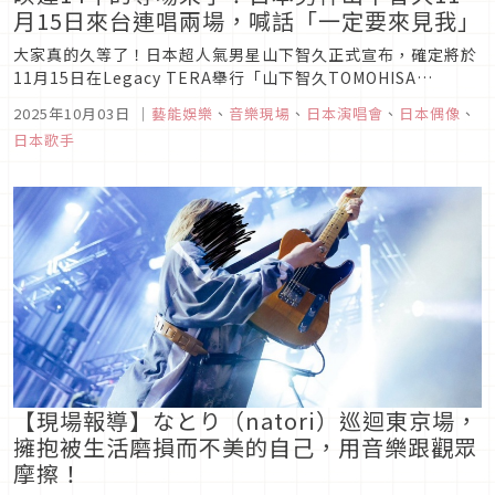
月15日來台連唱兩場，喊話「一定要來見我」
大家真的久等了！日本超人氣男星山下智久正式宣布，確定將於
11月15日在Legacy TERA舉行「山下智久TOMOHISA
YAMASHITA 2025台北talk & minilive」，這是他繼2011年5
2025年10月03日
｜
藝能娛樂
、
音樂現場
、
日本演唱會
、
日本偶像
、
月之後，睽違5293天後，再度以個人身份來台舉辦專場，山下
日本歌手
智久表示很期待見到大家，強調「終...
【現場報導】なとり（natori）巡迴東京場，
擁抱被生活磨損而不美的自己，用音樂跟觀眾
摩擦！