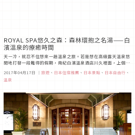
ROYAL SPA悠久之森：森林環抱之名湯——白
濱溫泉的療癒時間
天一冷，就忍不住想來一趟溫泉之旅。若是想在高級露天溫泉悠
閒地打發一段難得的假期，南紀白濱溫泉酒店川久裡面，上個月
新裝開業的溫泉沙龍「ROYAL SPA悠久之森」正值得推薦。
2017年04月17日
｜
旅遊
、
日本住宿推薦
、
日本景點
、
日本自由行
、
温泉