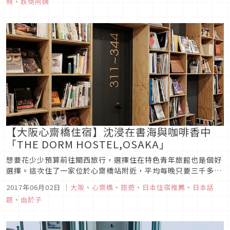
幌
、
跌倒阿姨
特瑞埃德爾霍夫札幌飯店），蒙特瑞集團在日本擁有十九...
【大阪心齋橋住宿】沈浸在書海與咖啡香中
「THE DORM HOSTEL,OSAKA」
想要花少少預算前往關西旅行，選擇住在特色青年旅館也是個好
選擇。這次住了一家位於心齋橋站附近，平均每晚只要三千多日
幣的青年旅館，最特別的是館內擁有上千本書籍，特別推薦給想
2017年06月02日
｜
大阪
、
心齋橋
、
旅遊
、
日本住宿推薦
、
日本話
要去大阪旅行的大家囉！2016年開幕的「THE DORM
題
、
由於子
HOSTEL,OSAKA」，位於心齋橋站步行4分鐘的地方，樓下還
有一間便利...