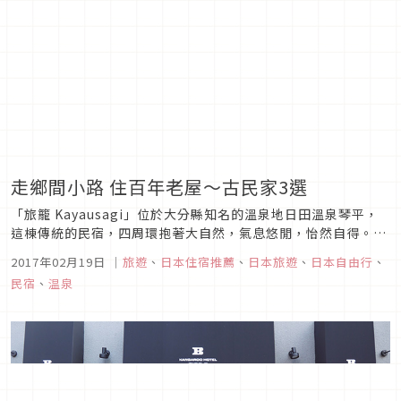
走鄉間小路 住百年老屋～古民家3選
「旅籠 Kayausagi」位於大分縣知名的溫泉地日田溫泉琴平，
這棟傳統的民宿，四周環抱著大自然，氣息悠閒，怡然自得。古
民家與自然合而為一，散發著往日情懷，勾起在鄉間小路上，孩
2017年02月19日
｜
旅遊
、
日本住宿推薦
、
日本旅遊
、
日本自由行
、
童彼此嬉戲的回憶。
民宿
、
温泉