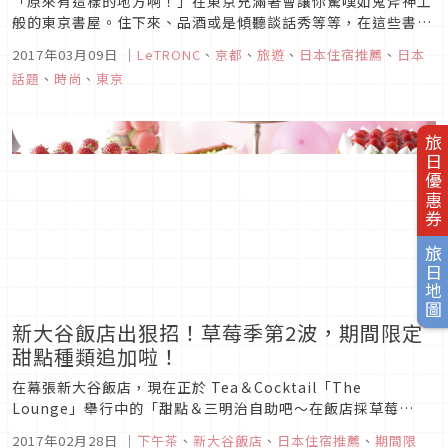
「原來有這樣的地方啊！」在東京充滿著會讓你驚嘆如鬼斧神工
般的東京書屋。住下來、品酒或是傾聽談話秀等等，在這些書店
您除了閱讀外可以擁有無限的享受方式。能讓你住下來的背包客
2017年03月09日
｜
LeTRONC
、
京都
、
旅遊
、
日本住宿推薦
、
日本
旅棧「BOOK AND BED TOKYO」宛如多了點大人味的高級漫
話題
、
時尚
、
東京
畫咖啡店。床框與書櫃連成一體的“BOOK SHELF”12床以
及...
旅日優惠券
旅日地圖
新大谷飯店出狠招！草莓季第2波，期間限定
甜點種類追加啦！
在幕張新大谷飯店，現在正於 Tea＆Cocktail「The
Lounge」舉行中的「甜點＆三明治自助吧～在飯店採草莓
～」，將自3月1日起至5月7日為止開始推出第2波。
2017年02月28日
｜
下午茶
、
新大谷飯店
、
日本住宿推薦
、
期間限