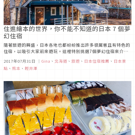
住進繪本的世界，你不能不知道的日本 7 個夢
幻住宿
隨著旅遊的興盛，日本各地也都紛紛推出許多很厲害且有特色的
住宿，以吸引大家前來遊玩。這裡特別挑選7個夢幻住宿來介紹
給大家，有機會不彷去住一晚留下美好的回憶吧！
2017年07月31日
｜
Gina
、
北海道
、
旅遊
、
日本住宿推薦
、
日本景
點
、
熊本
、
輕井澤