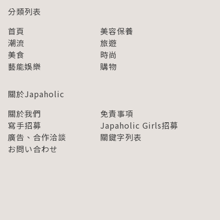
分類列表
首頁
美容保養
潮流
旅遊
美食
時尚
藝能娛樂
購物
關於Japaholic
關於我們
免責事項
寫手招募
Japaholic Girls招募
廣告、合作洽談
關鍵字列表
お問い合わせ