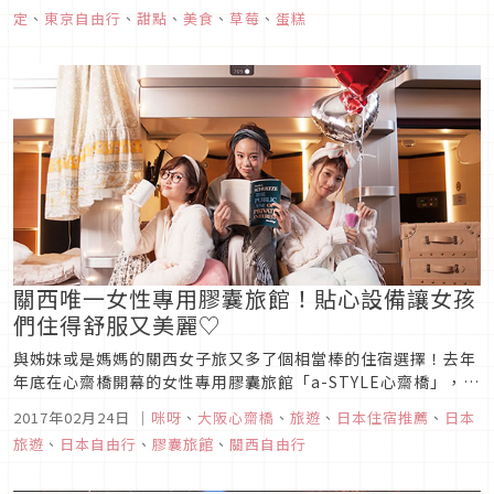
定
、
東京自由行
、
甜點
、
美食
、
草莓
、
蛋糕
關西唯一女性專用膠囊旅館！貼心設備讓女孩
們住得舒服又美麗♡
與姊妹或是媽媽的關西女子旅又多了個相當棒的住宿選擇！去年
年底在心齋橋開幕的女性專用膠囊旅館「a-STYLE心齋橋」，除
了地點方便外，官網的中文服務讓台灣旅客可以很安心。最重要
2017年02月24日
｜
咪呀
、
大阪心齋橋
、
旅遊
、
日本住宿推薦
、
日本
的是強調安全，和各種專屬女性的貼心服務，不管是一人還是多
旅遊
、
日本自由行
、
膠囊旅館
、
關西自由行
人的旅行都非常推薦！