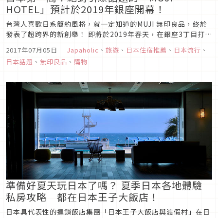
HOTEL」預計於2019年銀座開幕！
台灣人喜歡日系簡約風格，就一定知道的MUJI 無印良品，終於
發表了超跨界的新創舉！ 即將於2019年春天，在銀座3丁目打造
一間無敵的商業大樓，除了有旗艦店等商家進駐之外，最特別的
2017年07月05日
｜
Japaholic
、
旅遊
、
日本住宿推薦
、
日本流行
、
是，也提供住宿服務！
日本話題
、
無印良品
、
購物
準備好夏天玩日本了嗎？ 夏季日本各地體驗
私房攻略 都在日本王子大飯店！
日本具代表性的連鎖飯店集團「日本王子大飯店與渡假村」在日