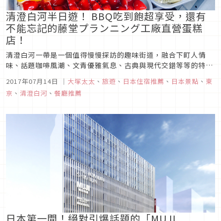
清澄白河半日遊！ BBQ吃到飽超享受，還有
不能忘記的藤堂プランニング工廠直營蛋糕
店！
清澄白河一帶是一個值得慢慢探訪的趣味街道，融合下町人情
味、話題咖啡風潮、文青優雅氣息、古典與現代交錯等等的特
色，來這裡請帶著一個不急不徐的慢活態度與熱情擁抱新舊事物
2017年07月14日
｜
大塚太太
、
旅遊
、
日本住宿推薦
、
日本景點
、
東
的心情，相信您一定會滿載而歸的！這次讓在地的大塚太太帶您
京
、
清澄白河
、
餐廳推薦
走一趟清澄白河半日遊，路線就是照片地圖上紅色的線，起點是
最近新開幕的LYURO ...
日本第一間！絕對引爆話題的「MUJI