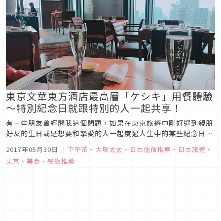
東京文華東方酒店最高層「ケシキ」用餐體驗
～特別紀念日就跟特別的人一起共享！
有一些朋友曾經問我這個問題，如果在東京旅遊中剛好遇到親朋
好友的生日或是想要和摯愛的人一起度過人生中的某些紀念日
時，可以推薦一些氣氛優雅、安靜舒適的餐廳給他們嗎？位於銀
2017年05月30日
｜
下午茶
、
大塚太太
、
日本住宿推薦
、
日本旅遊
、
座東方文華大飯店最高層的西式餐廳「ケシキ」(KSHIKI)會是一
東京
、
美食
、
餐廳推薦
個不錯的選擇。