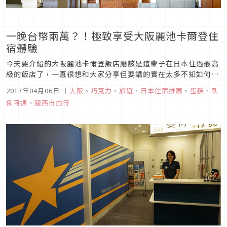
一晚台幣兩萬？！極致享受大阪麗池卡爾登住
宿體驗
今天要介紹的大阪麗池卡爾登飯店應該是這輩子在日本住過最高
級的飯店了，一直很想和大家分享但要講的實在太多不知如何下
筆，今天終於整理出來了！
2017年04月06日
｜
大阪
、
巧克力
、
旅遊
、
日本住宿推薦
、
蛋糕
、
跌
倒阿姨
、
關西自由行