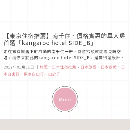
【東京住宿推薦】南千住．價格實惠的單人房
首選「kangaroo hotel SIDE_B」
走在擁有懷舊下町風情的南千住一帶，隨意抬頭就能看見晴空
塔，而佇立於此的kangaroo hotel SIDE_B，是曾得過設計獎
項的kangaroo hotel店主，2016年在本館正對面新開的分
2017年01月31日
｜
旅遊
、
日本住宿推薦
、
日本旅遊
、
日本景點
、
日
館，SIDE_B擁有簡約而溫馨的空間，讓大家能不傷荷包的擁有
本自由行
、
東京自由行
、
由於子
高品質住宿，因此廣受自助旅行人們的喜愛。
More