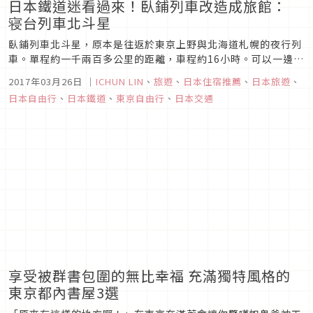
日本鐵道迷看過來！臥鋪列車改造成旅館：
寝台列車北斗星
臥鋪列車北斗星，原本是往返於東京上野與北海道札幌的夜行列
車。單程約一千兩百多公里的距離，車程約16小時。可以一邊搭
車一邊欣賞沿途的風景的北斗星，車內還備有浴室、廁所、可以
2017年03月26日
｜
ICHUN LIN
、
旅遊
、
日本住宿推薦
、
日本旅遊
、
完全平躺的臥鋪。
日本自由行
、
日本鐵道
、
東京自由行
、
日本交通
享受被群書包圍的無比幸福 充滿獨特風格的
東京都內書屋3選