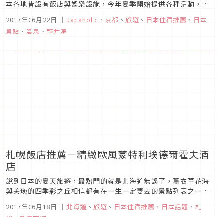
本各地皆設有飯店與娛樂設施，今年夏季開始提供各種活動，讓
遠從海外來訪的遊客體驗日本夏天美好樂趣。
2017年06月22日
｜
Japaholic
、
京都
、
旅遊
、
日本住宿推薦
、
日本
景點
、
溫泉
、
輕井澤
札幌飯店推薦－精緻歐風蒙特利埃德爾霍夫酒
店
說到日本的夏天旅遊，最熱門的就是北海道無誤了，薰衣草花海
與美瑛的四季彩之丘相信都有在一生一定要去的景點列表之一。
札幌是北海道的主要城市，今天要和大家介紹的是我很喜歡的蒙
2017年06月18日
｜
北海道
、
旅遊
、
日本住宿推薦
、
日本話題
、
札
特瑞集團位在札幌的Hotel Monterey Edelhof Sapporo（蒙