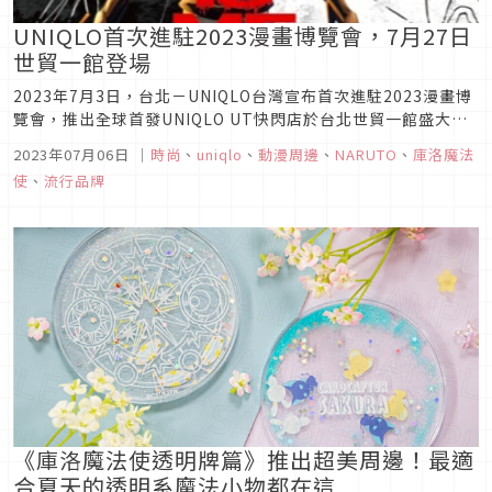
UNIQLO首次進駐2023漫畫博覽會，7月27日
世貿一館登場
2023年7月3日，台北－UNIQLO台灣宣布首次進駐2023漫畫博
覽會，推出全球首發UNIQLO UT快閃店於台北世貿一館盛大登
場，7月27日至7月31日連續五天，帶來眾多聯名話題新品，帶
2023年07月06日
｜
時尚
、
uniqlo
、
動漫周邊
、
NARUTO
、
庫洛魔法
給粉絲們一場前所未有的動漫UT盛會！
使
、
流行品牌
《庫洛魔法使透明牌篇》推出超美周邊！最適
合夏天的透明系魔法小物都在這