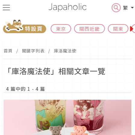
繁
東京
關西近畿
關東
首頁
關鍵字列表
庫洛魔法使
「庫洛魔法使」相關文章一覽
4 篇中的 1 - 4 篇