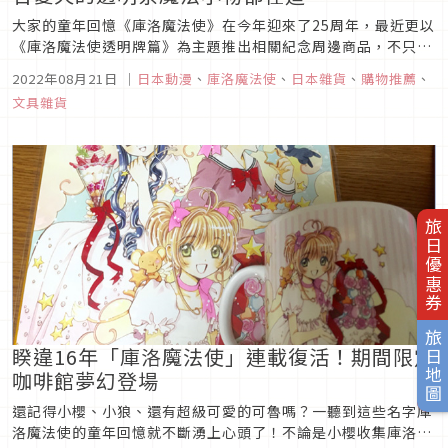
大家的童年回憶《庫洛魔法使》在今年迎來了25周年，最近更以
《庫洛魔法使透明牌篇》為主題推出相關紀念周邊商品，不只有
多款超可愛的小櫻手機殼、鏡子之外，也有已可魯為主角的周邊
2022年08月21日
｜
日本動漫
、
庫洛魔法使
、
日本雜貨
、
購物推薦
、
小物，趕快一起來看看吧！
文具雜貨
旅日優惠券
旅日地圖
睽違16年「庫洛魔法使」連載復活！期間限定
咖啡館夢幻登場
還記得小櫻、小狼、還有超級可愛的可魯嗎？一聽到這些名字庫
洛魔法使的童年回憶就不斷湧上心頭了！不論是小櫻收集庫洛牌