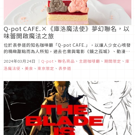
Q-pot CAFE.×《庫洛魔法使》夢幻聯名，以
味蕾開啟魔法之旅
位於表參道的知名咖啡廳「Q-pot CAFE.」，以讓人少女心噴發
的精緻甜點而為人所知，過去也曾與電影《鏡之孤城》、動漫
《歌之王子殿下》、遊戲《碧藍幻想》等眾多作品進行跨界聯
2024年03月24日
｜
Q-pot
、
聯名商品
、
主題咖啡廳
、
期間限定
、
庫
名。而此次這家人氣咖啡廳也再度與《庫洛魔法使》聯名，推出
洛魔法使
、
美食
、
東京限定
、
表參道
多道精緻夢幻的餐點，要以視覺與味蕾狙擊粉絲們的心！