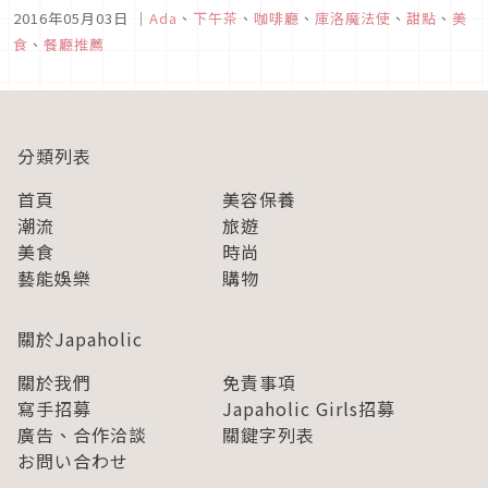
時的緊張劇情、還是小櫻、小狼的羞澀的純愛，抑或者腐女們深
2016年05月03日
｜
Ada
、
下午茶
、
咖啡廳
、
庫洛魔法使
、
甜點
、
美
愛的桃矢雪兔CP，都讓當年的中小學生紛紛成為狂熱粉絲，在
食
、
餐廳推薦
中港台都掀起一陣旋風。當我們還在感歎青春一去不復返啊！的
時候…池袋的期間限定...
分類列表
首頁
美容保養
潮流
旅遊
美食
時尚
藝能娛樂
購物
關於Japaholic
關於我們
免責事項
寫手招募
Japaholic Girls招募
廣告、合作洽談
關鍵字列表
お問い合わせ