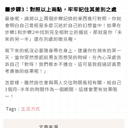
■步驟3：對照以上兩點，牢牢記住其差別之處
最後呢，請將以上兩個步驟記錄的東西進行對照。你就
會明白自己曾經是多麼沉迷於自己的幻想當中！如果在
步驟1和步驟2中找到完全相對立的描述，那就是你「未
來的另一半」還在別處的徵兆喔。
寫下來的紙沒必要隨身帶在身上，建議你在將來的某一
天，當你突然想起前男友而想哭的時候，在內心深處告
訴自己「對呀！我們根本不適合，這可是我經過認真思
考慮後的結果呢！」
怎麼樣，雖然說也會與兩人交往時間長短有關，給自己
3個月~半年的時間作為一個期間，這樣會更有效果哦
ー！
Tags :
生活方式
文章來源