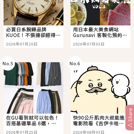
必買日系腕錶品牌
用日本最大美食網站
KUOE！不張揚卻經得起
Gurunavi 客製化預約九
時間洗鍊的經典之作五
大都市餐廳，打造專屬
2026年07月20日
2026年07月03日
選
美食體驗！
No.
5
No.
6
Share
在GU看到就可以包色！
快90公斤肌肉大叔能進
百搭基礎單品 6選，閉
電影院看《吉伊卡哇》
眼全收也不心疼
嗎？日本重金屬樂團
2026年07月25日
2026年08月03日