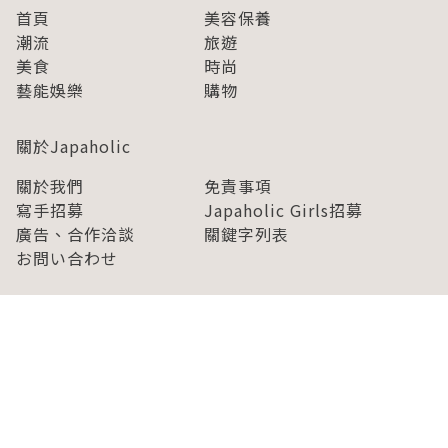
首頁
美容保養
潮流
旅遊
美食
時尚
藝能娛樂
購物
關於Japaholic
關於我們
免責事項
寫手招募
Japaholic Girls招募
廣告、合作洽談
關鍵字列表
お問い合わせ