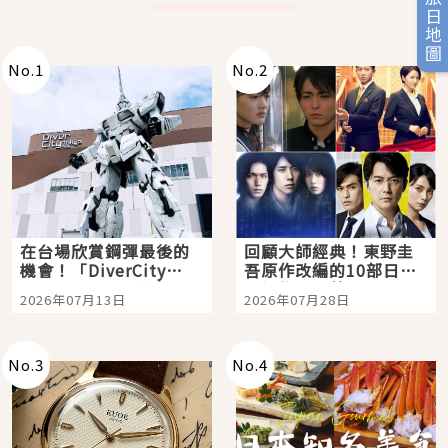
旅日地圖
No.
1
No.
2
在台場欣賞鋼彈最後的
回顧大師經典！東野圭
機會！「DiverCity
吾原作改編的10部日本
Tokyo Plaza」搭船、
影視作品推薦
2026年07月13日
2026年07月28日
購物、美食及夜景，一
次全體驗
No.
3
No.
4