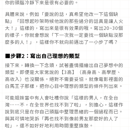
你的頭腦冷靜下來是很有必要的。
具體來說，例如「要說的話，真希望他改一下這個缺
點」「回想起吵架時候他說的那些過分的話真是讓人火
大！」這樣的，寫出來是很有效果的哦。寫出20~30個
的樣子，你就會想說「下一次我一定要找一個缺點沒那
麼多的人！」，這樣你不就向前邁出了一小步了嗎？
■步驟2：寫出自己理想的類型
接下來，轉換一下念頭，試著盡情描繪出自己夢想中的
類型。即便是大家常說的【3高】（高身高、高學歷、
高收入）也沒關係。絕對不需要妥協，就像電影裡面的
白馬王子那樣，把你心目中理想的類型的條件列出來。
可能姐妹當中有人會吐槽你說「這樣的男人，在全台
灣……不，在全世界也找不到了啦」，別擔心，這樣作
說到底只是在你自己頭腦中整理思緒的一個過程而已。
與其可憐地哭訴「再也找不到像前男友那麼好的人了
啦」，還不如好好地利用時間重整旗鼓。