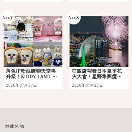
「打首」會長與nagano
老師一同給出了答案
No.
7
No.
8
角色IP粉絲購物天堂再
在飯店裡看日本夏季花
升級！KIDDY LAND 原
火大會！星野集團煙火
宿店吉伊卡哇迎客，新
景觀飯店6選，讓你不用
2026年07月07日
2026年07月25日
開幕 OMOKADO 店3分
人擠人悠閒欣賞
即達
分類列表