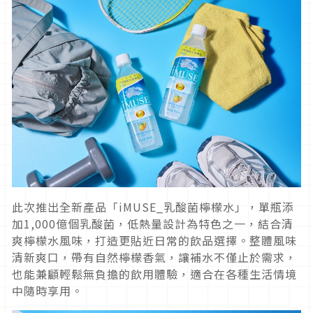
此次推出全新產品「iMUSE_乳酸菌檸檬水」，單瓶添
加1,000億個乳酸菌，低熱量設計為特色之一，結合清
爽檸檬水風味，打造更貼近日常的飲品選擇。整體風味
清新爽口，帶有自然檸檬香氣，讓補水不僅止於需求，
也能兼顧輕鬆無負擔的飲用體驗，適合在各種生活情境
中隨時享用。