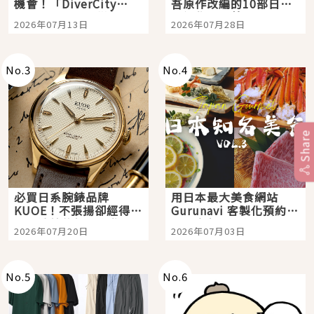
機會！「DiverCity
吾原作改編的10部日本
Tokyo Plaza」搭船、
影視作品推薦
2026年07月13日
2026年07月28日
購物、美食及夜景，一
次全體驗
No.
3
No.
4
Share
必買日系腕錶品牌
用日本最大美食網站
KUOE！不張揚卻經得起
Gurunavi 客製化預約九
時間洗鍊的經典之作五
大都市餐廳，打造專屬
2026年07月20日
2026年07月03日
選
美食體驗！
No.
5
No.
6