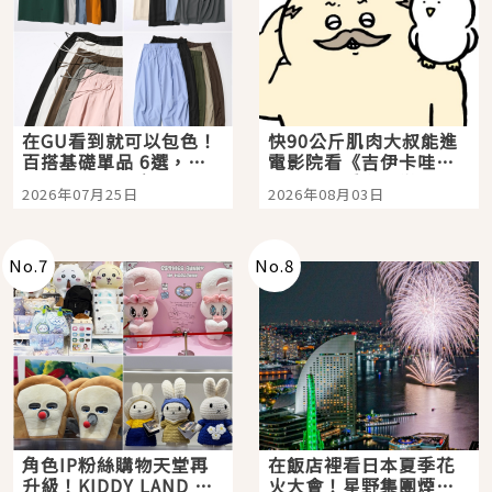
在GU看到就可以包色！
快90公斤肌肉大叔能進
百搭基礎單品 6選，閉
電影院看《吉伊卡哇》
眼全收也不心疼
嗎？日本重金屬樂團
2026年07月25日
2026年08月03日
「打首」會長與nagano
老師一同給出了答案
No.
7
No.
8
角色IP粉絲購物天堂再
在飯店裡看日本夏季花
升級！KIDDY LAND 原
火大會！星野集團煙火