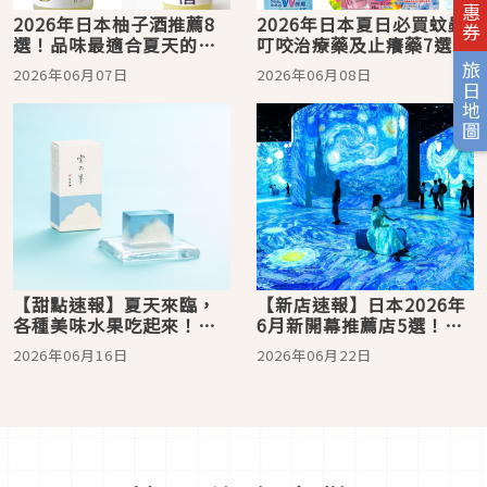
2026年日本柚子酒推薦8
2026年日本夏日必買蚊蟲
選！品味最適合夏天的果
叮咬治療藥及止癢藥7選！
實酒
夏天出門怎麼可以少得了
旅日地圖
2026年06月07日
2026年06月08日
它們？
【甜點速報】夏天來臨，
【新店速報】日本2026年
各種美味水果吃起來！日
6月新開幕推薦店5選！今
本 2026 年 6 月必吃美麗
年夏天，就去日本吃美
2026年06月16日
2026年06月22日
甜點
食、涼爽看展