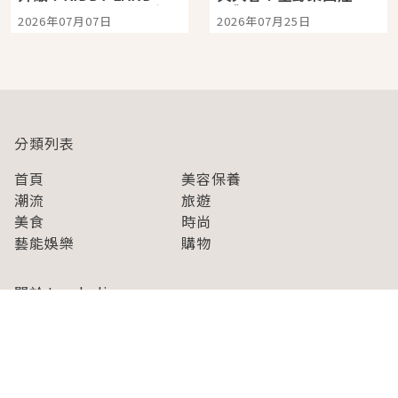
宿店吉伊卡哇迎客，新
景觀飯店6選，讓你不用
2026年07月07日
2026年07月25日
開幕 OMOKADO 店3分
人擠人悠閒欣賞
即達
分類列表
首頁
美容保養
潮流
旅遊
美食
時尚
藝能娛樂
購物
關於Japaholic
關於我們
免責事項
寫手招募
Japaholic Girls招募
廣告、合作洽談
關鍵字列表
お問い合わせ