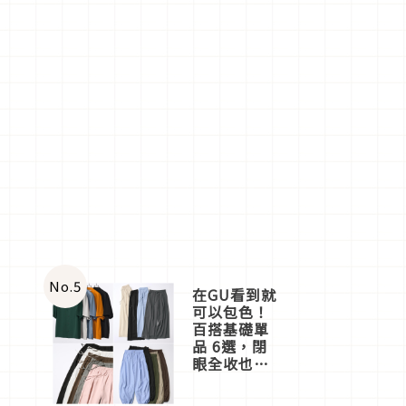
No.
5
在GU看到就
可以包色！
百搭基礎單
品 6選，閉
眼全收也不
心疼