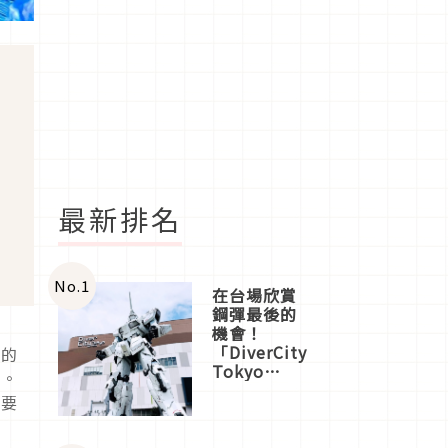
最新排名
No.
1
在台場欣賞
鋼彈最後的
機會！
「DiverCity
設的
Tokyo
題。
Plaza」搭
對要
船、購物、
美食及夜
景，一次全