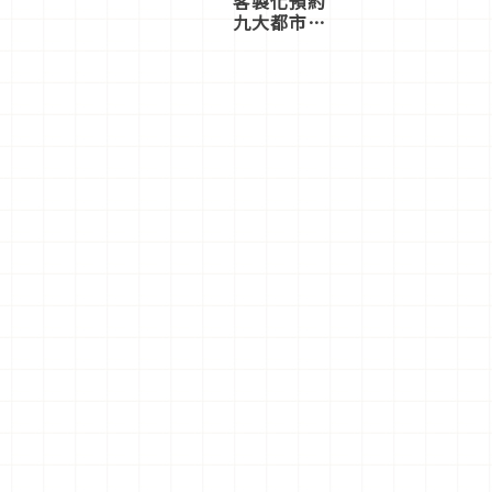
客製化預約
九大都市餐
廳，打造專
屬美食體
驗！