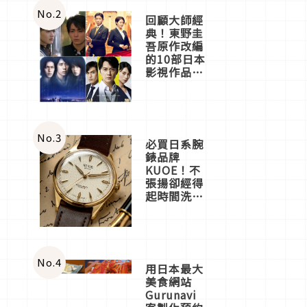
體驗
No.
2
回顧大師經
典！東野圭
吾原作改編
的10部日本
影視作品推
薦
No.
3
必買日系腕
錶品牌
KUOE！不
張揚卻經得
起時間洗鍊
的經典之作
五選
No.
4
用日本最大
美食網站
Gurunavi