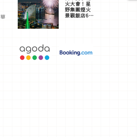
火大會！星
野集團煙火
景觀飯店6
精華
選，讓你不
用人擠人悠
閒欣賞