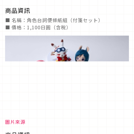
商品資訊
■ 名稱：角色台詞便條紙組（付箋セット）
■ 價格：1,100日圓（含稅）
圖片來源