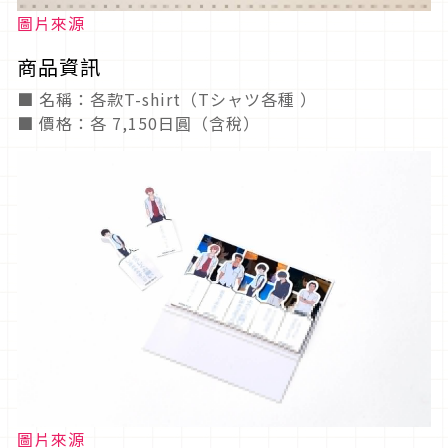
圖片來源
商品資訊
■ 名稱：各款T-shirt（Tシャツ各種 ）
■ 價格：各 7,150日圓（含稅）
圖片來源