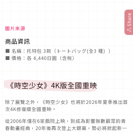
Share
圖片來源
商品資訊
■ 名稱：托特包 3款（トートバッグ(全3 種) ）
■ 價格：各 4,440日圓（含稅）
《時空少女》4K版全國重映
除了展覽之外，《時空少女》也將於2026年夏季推出首
次4K修復版全國重映。
從2006年僅在6家戲院上映，到成為影響無數觀眾的青
春動畫經典，20年後再次登上大銀幕，勢必將掀起新一