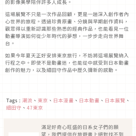
的影像美學陪伴許多人成長。
這場展覽不只是一次作品回顧，更是一趟深入創作者內
心世界的旅程。透過珍貴原畫、分鏡與早期創作資料，
觀眾得以重新認識那些熟悉的經典作品，也能看見一位
動畫導演如何從少年時代的夢想，一步步走向世界舞
台。
如果今年夏天正好安排東京旅行，不妨將這場展覽納入
行程之中。即使不是動畫迷，也能從中感受到日本動畫
創作的魅力，以及細田守作品中歷久彌新的感動。
Tags :
潮流
、
東京
、
日本漫畫
、
日本動畫
、
日本展覽
、
細田守
、
47東京
滿足好奇心旺盛的日系女子們的願
望，我們提供在旅遊書上絕對找不到