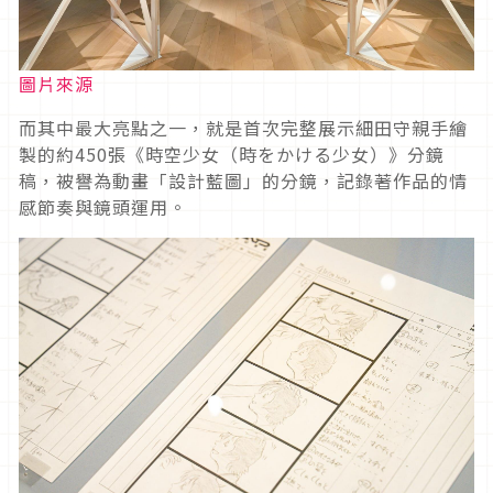
圖片來源
而其中最大亮點之一，就是首次完整展示細田守親手繪
製的約450張《時空少女（時をかける少女）》分鏡
稿，被譽為動畫「設計藍圖」的分鏡，記錄著作品的情
感節奏與鏡頭運用。