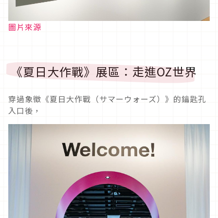
圖片來源
《夏日大作戰》展區：走進OZ世界
穿過象徵《夏日大作戰（サマーウォーズ）》的鑰匙孔
入口後，