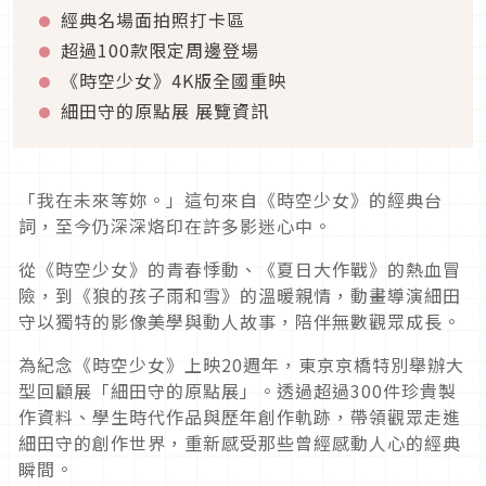
經典名場面拍照打卡區
超過100款限定周邊登場
《時空少女》4K版全國重映
細田守的原點展 展覽資訊
「我在未來等妳。」這句來自《時空少女》的經典台
詞，至今仍深深烙印在許多影迷心中。
從《時空少女》的青春悸動、《夏日大作戰》的熱血冒
險，到《狼的孩子雨和雪》的溫暖親情，動畫導演細田
守以獨特的影像美學與動人故事，陪伴無數觀眾成長。
為紀念《時空少女》上映20週年，東京京橋特別舉辦大
型回顧展「細田守的原點展」。透過超過300件珍貴製
作資料、學生時代作品與歷年創作軌跡，帶領觀眾走進
細田守的創作世界，重新感受那些曾經感動人心的經典
瞬間。