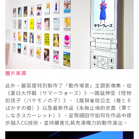
圖片來源
此外，展區還特別製作了「動作場景」主題影像集，從
《夏日大作戰（サマーウォーズ）》一路延伸至《怪物
的孩子（バケモノの子）》、《龍與雀斑公主（竜とそ
ばかすの姫）》以及最新作品《永無止境的史嘉（果て
しなきスカーレット）》，呈現細田守如何在作品中逐
步融入CG技術，並持續進化其充滿魄力的動作演出。