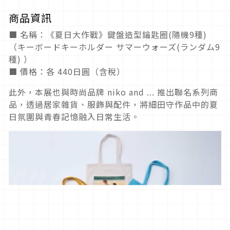
商品資訊
■ 名稱：《夏日大作戰》鍵盤造型鑰匙圈(隨機9種)
（キーボードキーホルダー サマーウォーズ(ランダム9
種) ）
■ 價格：各 440日圓（含稅）
此外，本展也與時尚品牌 niko and ... 推出聯名系列商
品，透過居家雜貨、服飾與配件，將細田守作品中的夏
日氛圍與青春記憶融入日常生活。