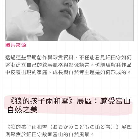
圖片來源
透過這些早期創作與珍貴資料，不僅能看見細田守如何
逐漸建立自己的敘事風格與影像語言，也能理解其作品
中反覆出現的家庭、成長與自然等主題是如何形成的。
《狼的孩子雨和雪》展區：感受富山
自然之美
《狼的孩子雨和雪（おおかみこどもの雨と雪）》展區
則聚焦於細田守故鄉富山的自然風景。