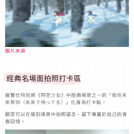
圖片來源
經典名場面拍照打卡區
展覽也特別將《時空少女》中經典場景之一的「我在未
來等你（未來で待ってる）」化身為打卡點。
觀眾可以在復刻場景中拍照留念，留下專屬於自己的青
春回憶。