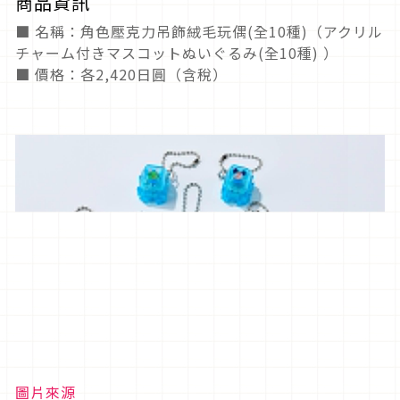
商品資訊
■ 名稱：角色壓克力吊飾絨毛玩偶(全10種)（アクリル
チャーム付きマスコットぬいぐるみ(全10種) ）
■ 價格：各2,420日圓（含稅）
圖片來源