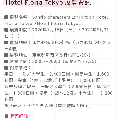
Hotel Floria Tokyo 展覽資訊
◼︎ 展覽名稱：Sanrio characters Exhibition Hotel
Floria Tokyo（Hotel Floria Tokyo）
◼︎ 展覽期間：2026年7月15日（三）～2027年5月31
日（一）
◼︎ 展覽地點：東急歌舞伎町塔4樓（東急歌舞伎町タワ
ー4階）
◼︎ 展覽地址：東京都新宿区歌舞伎町1-29-1
◼︎ 營業時間：10:00～20:00（最終入場19:30）
◼︎ 門票價格：
平日：一般／大學生：2,400日圓，國高中生：1,600
日圓，兒童（4歲～12歲／小學生）：1,000日圓
週末及國定假日：一般／大學生：2,600日圓，國高中
生：1,800日圓，兒童（4歲～12歲／小學生）：1,200
日圓
※ 3歲以下兒童免費入場（需由監護人陪同）
■
購票網站