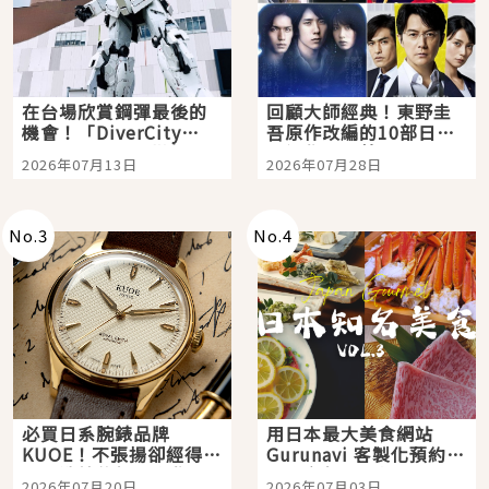
在台場欣賞鋼彈最後的
回顧大師經典！東野圭
機會！「DiverCity
吾原作改編的10部日本
Tokyo Plaza」搭船、
影視作品推薦
2026年07月13日
2026年07月28日
購物、美食及夜景，一
次全體驗
No.
3
No.
4
必買日系腕錶品牌
用日本最大美食網站
KUOE！不張揚卻經得起
Gurunavi 客製化預約九
時間洗鍊的經典之作五
大都市餐廳，打造專屬
2026年07月20日
2026年07月03日