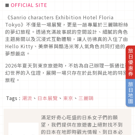
OFFICIAL SITE
■
《Sanrio characters Exhibition Hotel Floria
Tokyo》不僅是一場展覽，更是一趟專屬於三麗鷗粉絲
的夢幻旅程。透過充滿故事感的空間設計、細膩的角色
主題房間以及沉浸式互動體驗，讓人彷彿真的入住了由
Hello Kitty、美樂蒂與酷洛米等人氣角色共同打造的
旅日優惠券
夢想飯店。
2026年夏天到東京旅遊時，不妨為自己辦理一張通往夢
幻世界的入住證，展開一場只存在於此刻與此地的特別
旅程。
旅日地圖
Tags :
潮流
、
日本展覽
、
東京
、
三麗鷗
滿足好奇心旺盛的日系女子們的願
望，我們提供在旅遊書上絕對找不到
的日本在地即時觀光情報、到日本必