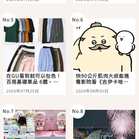
選
美食體驗！
No.
5
No.
6
在GU看到就可以包色！
快90公斤肌肉大叔能進
百搭基礎單品 6選，閉
電影院看《吉伊卡哇》
眼全收也不心疼
嗎？日本重金屬樂團
2026年07月25日
2026年08月03日
「打首」會長與nagano
老師一同給出了答案
No.
7
No.
8