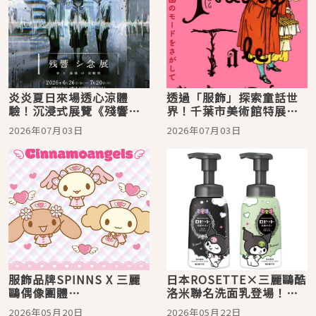
炎炎夏日來場透心涼體
透過「服飾」探索童話世
驗！沉浸式展覽《殘響思
界！千葉市美術館特展
念展》登陸池袋PARCO，
《尋找童話國度的時
2026年07月03日
2026年07月03日
用耳朵感受恐懼
尚》，將童話中的服飾具
象化
服飾品牌SPINNS X 三麗
日本ROSETTE×三麗鷗酷
鷗偶像團體
洛米聯名洗面乳登場！
「CINNAMOANGELS」聯
2026夏季限定可愛包裝、
2026年05月20日
2026年05月22日