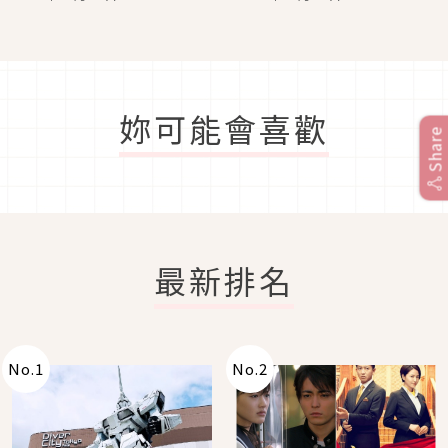
名，絕版角色驚喜回歸
功效亮點一次看
妳可能會喜歡
Share
最新排名
No.
1
No.
2