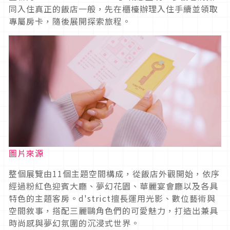
同入住真正的飯店一般，先在櫃檯辦理入住手續並領取
專屬房卡，隨後展開探索旅程。
圖片來源
整個展覽由11個主題空間構成，從飯店外觀開始，依序
經過粉紅色迎賓大廳、夢幻花園、華麗宴會廳以及各具
特色的主題客房。d'strict擅長運用光影、數位藝術與
空間敘事，搭配三麗鷗角色們的可愛魅力，打造出兼具
時尚感與夢幻氛圍的沉浸式世界。