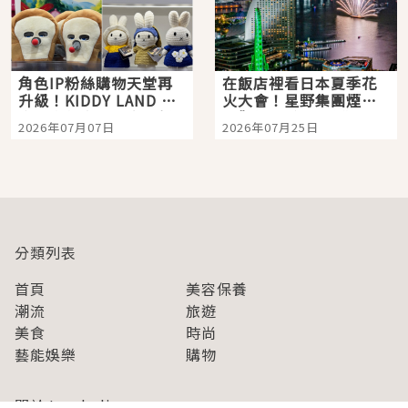
角色IP粉絲購物天堂再
在飯店裡看日本夏季花
升級！KIDDY LAND 原
火大會！星野集團煙火
宿店吉伊卡哇迎客，新
景觀飯店6選，讓你不用
2026年07月07日
2026年07月25日
開幕 OMOKADO 店3分
人擠人悠閒欣賞
即達
分類列表
首頁
美容保養
潮流
旅遊
美食
時尚
藝能娛樂
購物
關於Japaholic