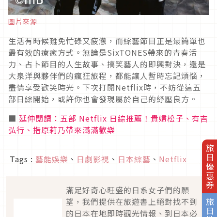
圖片來源
生活有時候難免忙碌又疲憊，而綜藝節目正是最簡單也
最有效的療癒方式。無論是
SixTONES
帶來的青春活
力、占卜節目的人生故事、搞笑藝人的即興對決，還是
大泉洋與夥伴們的瘋狂旅程，都能讓人暫時忘記煩惱，
盡情享受歡笑時光。下次打開
Netflix
時，不妨從這五
部日綜開始，或許你也會發現屬於自己的紓壓良方。
■
延伸閱讀：五部 Netflix 日綜推薦！貴婦松子、有吉
弘行、指原莉乃帶來滿滿歡樂
旅日優惠券
Tags :
藝能娛樂
、
日劇影視
、
日本綜藝
、
Netflix
滿足好奇心旺盛的日系女子們的願
望，我們提供在旅遊書上絕對找不到
旅日地圖
的日本在地即時觀光情報、到日本必