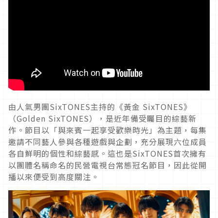
由人氣男團
SixTONES
主持的《黃金
SixTONES
》
（
Golden SixTONES
），是近年備受矚目的綜藝新
作。節目以「與來賓一起享受歡樂時光」為主題，每集
邀請不同藝人參與各種遊戲與企劃，充分展現六位成員
各自鮮明的個性和綜藝感。這也是
SixTONES
首次擁有
以團體名稱命名的民營電視台常態冠名節目，因此從開
播以來便受到高度關注。