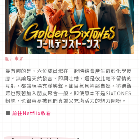
圖片來源
最有趣的是，六位成員聚在一起時總會產生奇妙化學反
應。無論是天然發言、即興吐槽，還是彼此毫不留情的
互虧，都讓現場充滿笑聲。節目氣氛輕鬆自然，彷彿觀
眾也跟著加入朋友聚會一般。即使原本不是
SixTONES
粉絲，也很容易被他們真誠又充滿活力的魅力圈粉。
■
前往Netflix收看