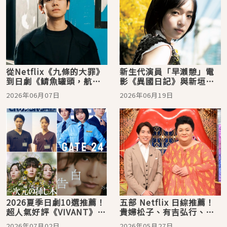
從Netflix《九條的大罪》
新生代演員「早瀨憩」電
到日劇《鯖魚罐頭，航向
影《異國日記》與新垣結
宇宙》，黑崎煌代躍升新
衣共演，在日劇《鯖魚罐
2026年06月07日
2026年06月19日
生代實力派演員！
頭，航向宇宙》持續發
光！
2026夏季日劇10選推薦！
五部 Netflix 日綜推薦！
超人氣好評《VIVANT》續
貴婦松子、有吉弘行、指
作原班人馬回歸
原莉乃帶來滿滿歡樂
2026年07月02日
2026年05月27日