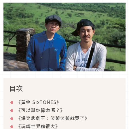
目次
《黃金
SixTONES
》
《可以幫你算命嗎？》
《爆笑悲劇王：笑著笑著就哭了》
《玩轉世界瘋很大》