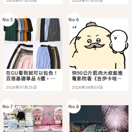
2026年07月20日
2026年07月03日
選
美食體驗！
No.
5
No.
6
在GU看到就可以包色！
快90公斤肌肉大叔能進
百搭基礎單品 6選，閉
電影院看《吉伊卡哇》
眼全收也不心疼
嗎？日本重金屬樂團
2026年07月25日
2026年08月03日
「打首」會長與nagano
老師一同給出了答案
No.
7
No.
8