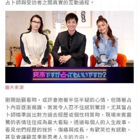
占卜師與受訪者之間真實的互動過程。
圖片來源
剛開始觀看時，或許會抱著半信半疑的心情，但隨著占
卜內容逐漸揭露，常常令人忍不住感到驚訝。尤其當占
卜師精準說出對方過去經歷或個性特質時，現場來賓震
驚的表情往往成為最大看點。透過每個人的人生故事，
看見他們經歷的挫折、傷痛與成長。有歡笑也有感動，
甚至會讓觀眾重新思考人生的方向。