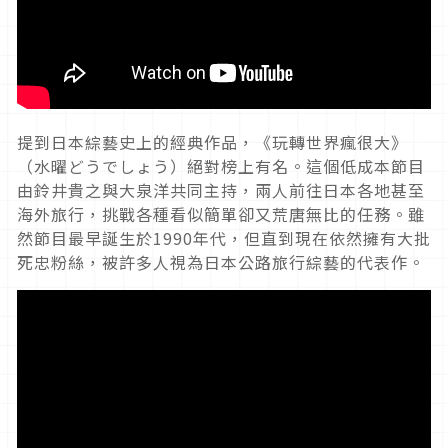
提到日本綜藝史上的經典作品，《玩轉世界瘋很大》
（水曜どうでしょう）絕對榜上有名。這個低成本節目
由鈴井貴之與大泉洋共同主持，兩人前往日本各地甚至
海外旅行，挑戰各種看似簡單卻又荒唐無比的任務。雖
然節目最早誕生於
1990
年代，但直到現在依然擁有大批
死忠粉絲，被許多人視為日本公路旅行綜藝的代表作。