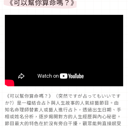
《可以幫你算命嗎？》
《可以幫你算命嗎？》（突然ですが占ってもいいです
か
?
）是一檔結合占卜與人生故事的人氣綜藝節目。由
知名命理師替素人或藝人進行占卜，透過出生日期、手
相或姓名分析，逐步揭開對方的人生經歷與內心秘密。
節目最大的特色在於沒有旁白干擾，觀眾能夠直接感受