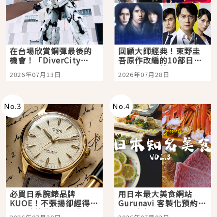
在台場欣賞鋼彈最後的
回顧大師經典！東野圭
機會！「DiverCity
吾原作改編的10部日本
Tokyo Plaza」搭船、
影視作品推薦
2026年07月13日
2026年07月28日
購物、美食及夜景，一
次全體驗
No.
3
No.
4
必買日系腕錶品牌
用日本最大美食網站
KUOE！不張揚卻經得起
Gurunavi 客製化預約九
時間洗鍊的經典之作五
大都市餐廳，打造專屬