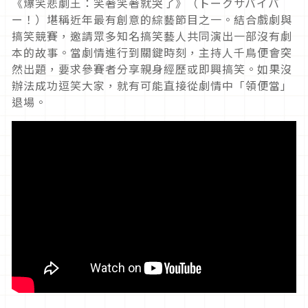
《爆笑悲劇王：笑著笑著就哭了》（トークサバイバ
ー！）堪稱近年最有創意的綜藝節目之一。結合戲劇與
搞笑競賽，邀請眾多知名搞笑藝人共同演出一部沒有劇
本的故事。當劇情進行到關鍵時刻，主持人千鳥便會突
然出題，要求參賽者分享親身經歷或即興搞笑。如果沒
辦法成功逗笑大家，就有可能直接從劇情中「領便當」
退場。