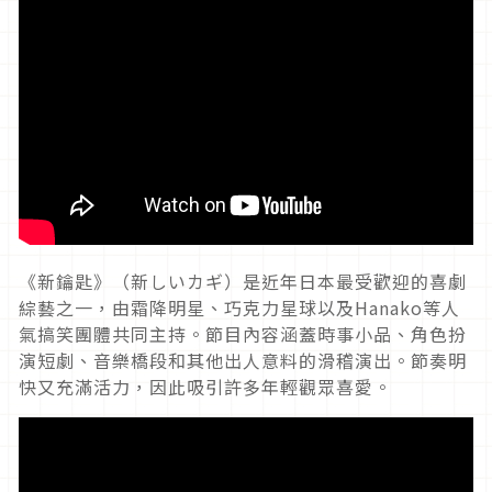
《新鑰匙》（新しいカギ）是近年日本最受歡迎的喜劇
綜藝之一，由霜降明星、巧克力星球以及
Hanako
等人
氣搞笑團體共同主持。節目內容涵蓋時事小品、角色扮
演短劇、音樂橋段和其他出人意料的滑稽演出。節奏明
快又充滿活力，因此吸引許多年輕觀眾喜愛。