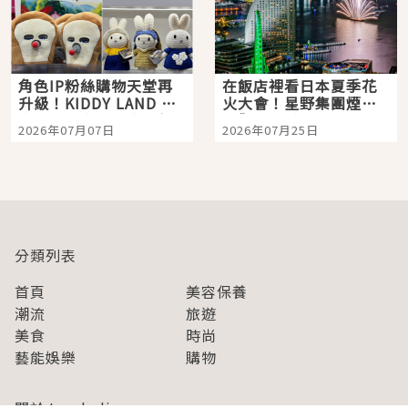
角色IP粉絲購物天堂再
在飯店裡看日本夏季花
升級！KIDDY LAND 原
火大會！星野集團煙火
宿店吉伊卡哇迎客，新
景觀飯店6選，讓你不用
2026年07月07日
2026年07月25日
開幕 OMOKADO 店3分
人擠人悠閒欣賞
即達
分類列表
首頁
美容保養
潮流
旅遊
美食
時尚
藝能娛樂
購物
關於Japaholic