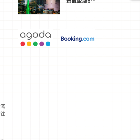
景觀飯店6
選，讓你不
用人擠人悠
閒欣賞
充滿
後往
及