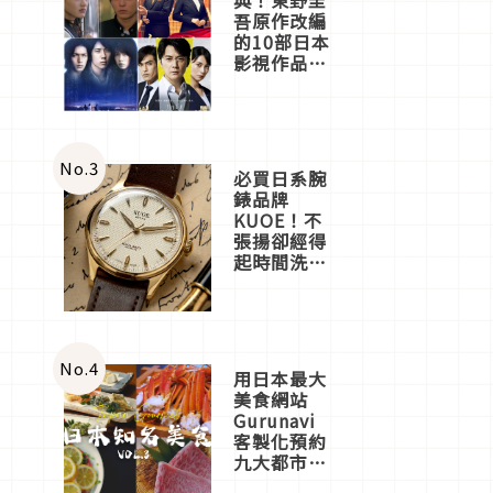
吾原作改編
的10部日本
影視作品推
薦
No.
3
必買日系腕
錶品牌
KUOE！不
張揚卻經得
起時間洗鍊
的經典之作
五選
No.
4
用日本最大
美食網站
Gurunavi
客製化預約
九大都市餐
廳，打造專