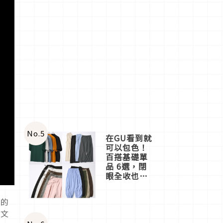
No.
5
在GU看到就
可以包色！
百搭基礎單
品 6選，閉
眼全收也不
心疼
她的
本文