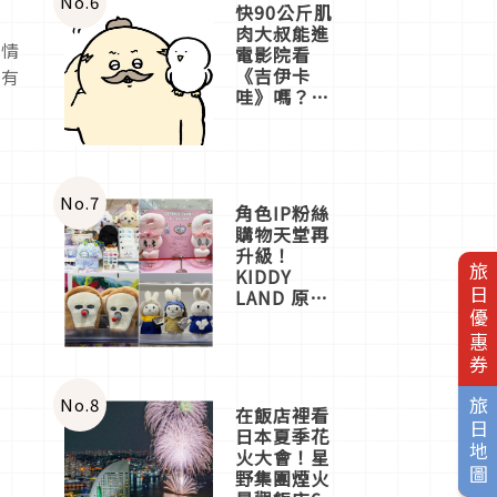
No.
6
快90公斤肌
肉大叔能進
人情
電影院看
《吉伊卡
級有
哇》嗎？日
本重金屬樂
團「打首」
會長與
nagano老師
一同給出了
No.
7
角色IP粉絲
答案
購物天堂再
升級！
旅日優惠券
KIDDY
LAND 原宿
店吉伊卡哇
迎客，新開
幕
OMOKADO
店3分即達
No.
8
旅日地圖
在飯店裡看
日本夏季花
火大會！星
野集團煙火