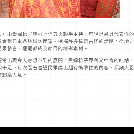
し）由貴婦松子與村上信五與聯手主持，可說是最具代表性
員會到日本各地街訪民眾，挖掘許多稀奇古怪的話題。從地
民眾發言，通通都成為節目的精彩素材。
經常出現令人意想不到的展開。貴婦松子犀利又中肯的吐槽
契十足。每次看著普通民眾講出超有衝擊性的內容，都讓人
持超高人氣。