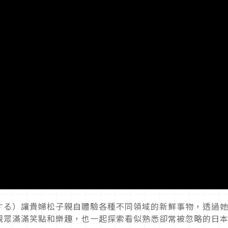
する）讓貴婦松子親自體驗各種不同領域的新鮮事物，透過
觀眾滿滿笑點和樂趣，也一起探索看似熟悉卻常被忽略的日