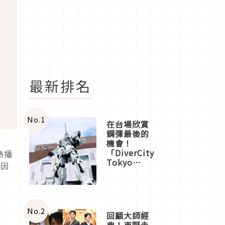
最新排名
No.
1
在台場欣賞
鋼彈最後的
機會！
「DiverCity
熱播
Tokyo
常因
Plaza」搭
船、購物、
美食及夜
景，一次全
體驗
No.
2
回顧大師經
典！東野圭