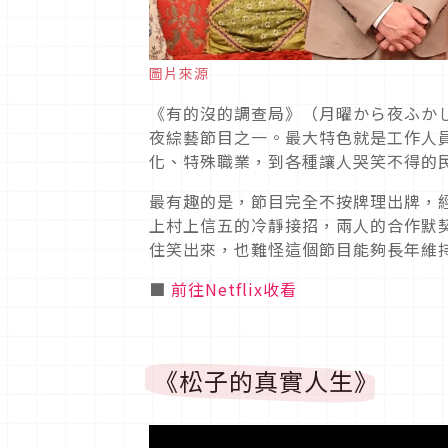
圖片來源
《有的沒的調查局》（月曜から夜ふか
夜綜藝節目之一。最大特色就是工作人
化、特殊職業，到各種讓人哭笑不得的
最有趣的是，節目完全不按牌理出牌，
上村上信五的冷靜接招，兩人的合作默
住笑出來，也難怪這個節目能夠長年維
■
前往Netflix收看
《松子的真實人生》