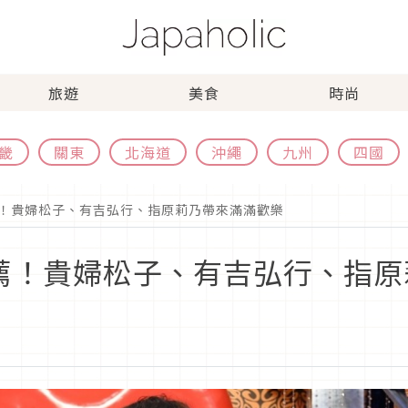
旅遊
美食
時尚
畿
關東
北海道
沖繩
九州
四國
日綜推薦！貴婦松子、有吉弘行、指原莉乃帶來滿滿歡樂
 日綜推薦！貴婦松子、有吉弘行、