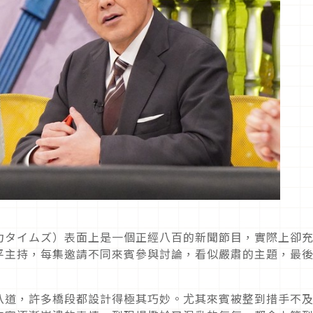
力タイムズ）表面上是一個正經八百的新聞節目，實際上卻
平主持，每集邀請不同來賓參與討論，看似嚴肅的主題，最
八道，許多橋段都設計得極其巧妙。尤其來賓被整到措手不