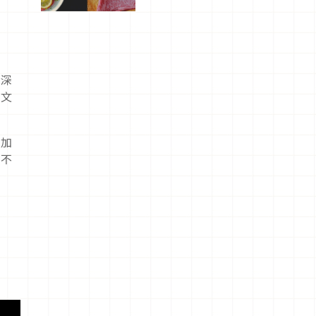
屬美食體
驗！
的深
方文
，加
忍不