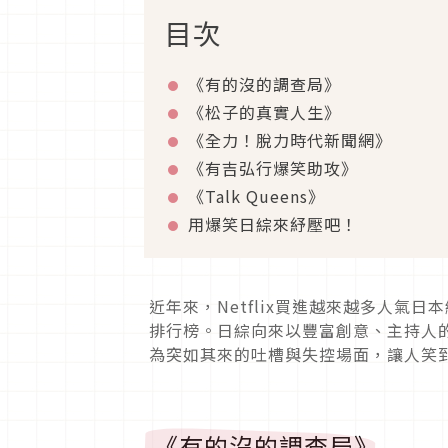
目次
《有的沒的調查局》
《松子的真實人生》
《全力！脫力時代新聞網》
《有吉弘行爆笑助攻》
《
Talk Queens
》
用爆笑日綜來紓壓吧！
近年來，
Netflix
買進越來越多人氣日本
排行榜。日綜向來以豐富創意、主持人
為突如其來的吐槽與失控場面，讓人笑
《有的沒的調查局》