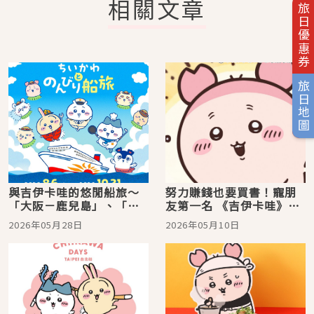
相關文章
旅日優惠券
旅日地圖
與吉伊卡哇的悠閒船旅～
努力賺錢也要買書！寵朋
「大阪－鹿兒島」、「茨
友第一名 《吉伊卡哇》裡
城－北海道」兩大航路8月
乖巧認真的「古本屋」角
2026年05月28日
2026年05月10日
6日起可愛出航！
色解析