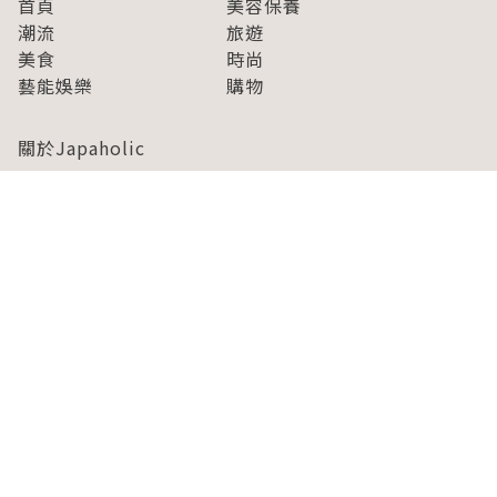
首頁
美容保養
潮流
旅遊
美食
時尚
藝能娛樂
購物
關於Japaholic
關於我們
免責事項
寫手招募
Japaholic Girls招募
廣告、合作洽談
關鍵字列表
お問い合わせ
看看更多有關Japaholic！