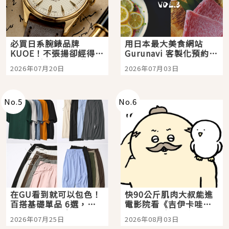
必買日系腕錶品牌
用日本最大美食網站
KUOE！不張揚卻經得起
Gurunavi 客製化預約九
時間洗鍊的經典之作五
大都市餐廳，打造專屬
2026年07月20日
2026年07月03日
選
美食體驗！
No.
5
No.
6
在GU看到就可以包色！
快90公斤肌肉大叔能進
百搭基礎單品 6選，閉
電影院看《吉伊卡哇》
眼全收也不心疼
嗎？日本重金屬樂團
2026年07月25日
2026年08月03日
「打首」會長與nagano