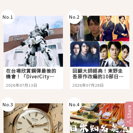
No.
1
No.
2
在台場欣賞鋼彈最後的
回顧大師經典！東野圭
機會！「DiverCity
吾原作改編的10部日本
Tokyo Plaza」搭船、
影視作品推薦
2026年07月13日
2026年07月28日
購物、美食及夜景，一
次全體驗
No.
3
No.
4
Share