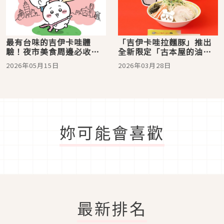
最有台味的吉伊卡哇體
「吉伊卡哇拉麵豚」推出
驗！夜市美食周邊必收
全新限定「古本屋的油
「CHIIKAWA DAYS 台北
麵」！將於5間 PARCO 同
2026年05月15日
2026年03月28日
特展」吉伊卡哇大展 7月
步開賣
台北登場
妳可能會喜歡
最新排名