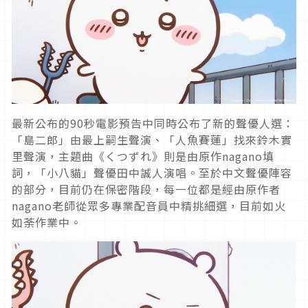
最新公布的90秒電影預告中同時公布了新的聲優人選：
「島二郎」由最上嗣生聲演、「人魚賽蓮」找來鈴木實
里聲演，主題曲《くつずれ》則是由原作nagano填
詞，「小八貓」聲優田中誠人演唱。至於中文聲優陣容
的部分，目前仍在保密階段，每一位都是經由原作者
nagano老師從眾多專業配音員中精挑細選，目前如火
如荼作業中。