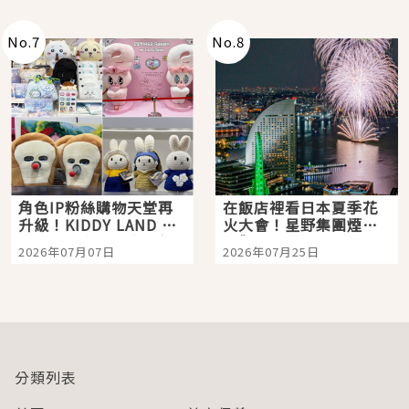
老師一同給出了答案
No.
7
No.
8
角色IP粉絲購物天堂再
在飯店裡看日本夏季花
升級！KIDDY LAND 原
火大會！星野集團煙火
宿店吉伊卡哇迎客，新
景觀飯店6選，讓你不用
2026年07月07日
2026年07月25日
開幕 OMOKADO 店3分
人擠人悠閒欣賞
即達
分類列表