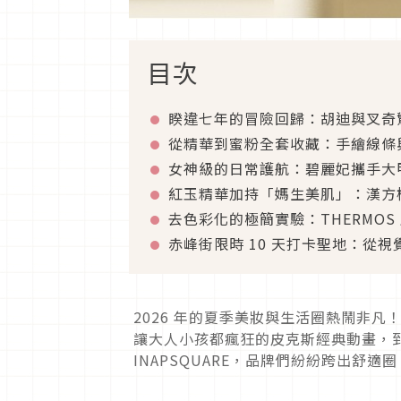
目次
睽違七年的冒險回歸：胡迪與叉奇驚喜現
從精華到蜜粉全套收藏：手繪線條
女神級的日常護航：碧麗妃攜手大
紅玉精華加持「媽生美肌」：漢方
去色彩化的極簡實驗：THERMOS 膳
赤峰街限時 10 天打卡聖地：從
2026 年的夏季美妝與生活圈熱鬧非
讓大人小孩都瘋狂的皮克斯經典動畫，
INAPSQUARE，品牌們紛紛跨出舒