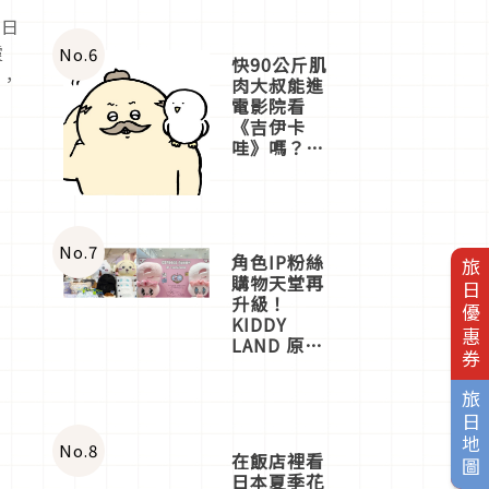
。日
靈
No.
6
快90公斤肌
中，
肉大叔能進
電影院看
《吉伊卡
哇》嗎？日
本重金屬樂
團「打首」
會長與
nagano老師
一同給出了
No.
7
角色IP粉絲
旅日優惠券
答案
購物天堂再
升級！
KIDDY
LAND 原宿
店吉伊卡哇
迎客，新開
旅日地圖
幕
OMOKADO
店3分即達
No.
8
在飯店裡看
日本夏季花