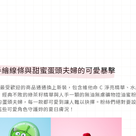
手繪線條與甜蜜蛋頭夫婦的可愛暴擊
夏天最受歡迎的商品通通換上新裝，包含維他命 C 淨亮精華、
，經典不敗的綠茶籽精華與人手一顆的無油無慮礦物控油蜜
的蛋頭夫婦，每一款都可愛到讓人難以抉擇。粉絲們絕對要
這些可愛角色守護妳的夏日膚況！