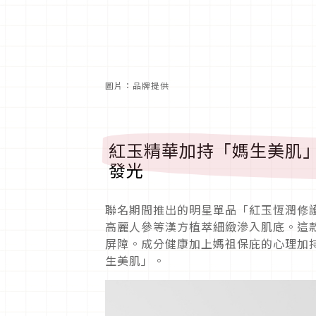
圖片：品牌提供
紅玉精華加持「媽生美肌
發光
聯名期間推出的明星單品「紅玉恆潤修
高麗人參等漢方植萃細緻滲入肌底。這款
屏障。成分健康加上媽祖保庇的心理加
生美肌」。