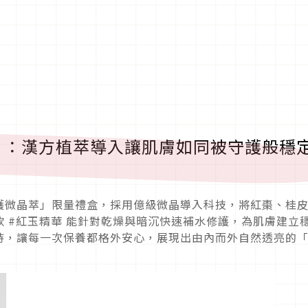
」：漢方植萃導入讓肌膚如同被守護般穩
護微晶萃」限量禮盒，採用億級微晶導入科技，將紅棗、桂
 #紅玉精華 能針對乾燥與暗沉快速補水修護，為肌膚建立
持，讓每一次保養都格外安心，展現出由內而外自然透亮的