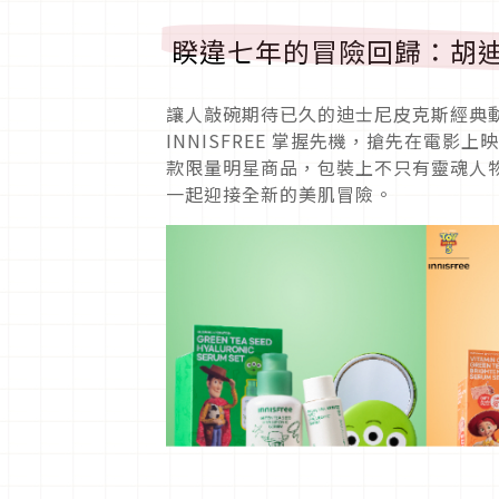
睽違七年的冒險回歸：胡迪與叉
讓人敲碗期待已久的迪士尼皮克斯經典動
INNISFREE 掌握先機，搶先在電
款限量明星商品，包裝上不只有靈魂人
一起迎接全新的美肌冒險。