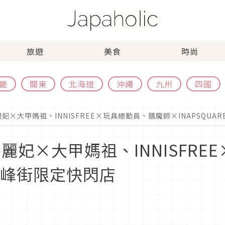
旅遊
美食
時尚
畿
關東
北海道
沖繩
九州
四國
麗妃×大甲媽祖、INNISFREE×玩具總動員、膳魔師×INAPSQUA
碧麗妃×大甲媽祖、INNISFR
E赤峰街限定快閃店