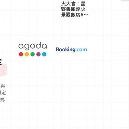
火大會！星
野集團煙火
景觀飯店6
選，讓你不
用人擠人悠
閒欣賞
定
皮與
穩定
「媽