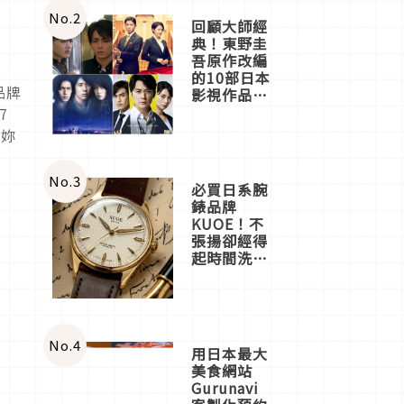
體驗
No.
2
回顧大師經
典！東野圭
吾原作改編
的10部日本
品牌
影視作品推
薦
7
和妳
No.
3
必買日系腕
錶品牌
KUOE！不
張揚卻經得
起時間洗鍊
的經典之作
五選
No.
4
用日本最大
美食網站
Gurunavi