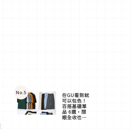
No.
5
在GU看到就
可以包色！
百搭基礎單
品 6選，閉
眼全收也不
」
心疼