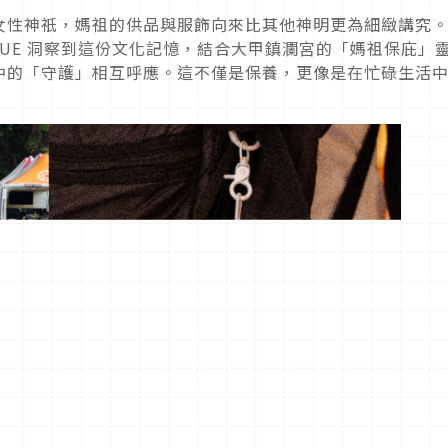
女性神祇，媽祖的供品與服飾向來比其他神明更為細緻講究
EFIQUE 洞察到這份文化記憶，結合大甲鎮瀾宮的「媽祖保庇」
中的「守護」相互呼應。這不僅是保養，更像是在忙碌生活