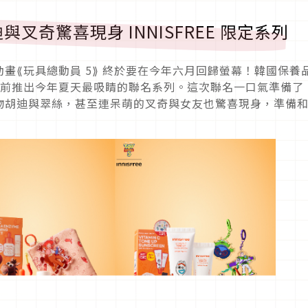
奇驚喜現身 INNISFREE 限定系列
畫⟪玩具總動員 5⟫ 終於要在今年六月回歸螢幕！韓國保養
影上映前推出今年夏天最吸睛的聯名系列。這次聯名一口氣準備了 
物胡迪與翠絲，甚至連呆萌的叉奇與女友也驚喜現身，準備