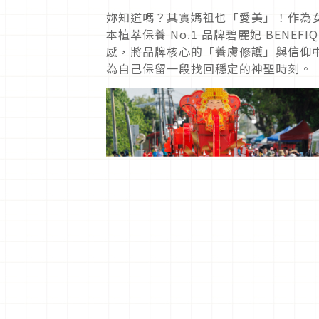
妳知道嗎？其實媽祖也「愛美」！作為
本植萃保養 No.1 品牌碧麗妃 BEN
感，將品牌核心的「養膚修護」與信仰
為自己保留一段找回穩定的神聖時刻。