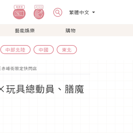
繁體中文
藝能娛樂
購物
中部北陸
中國
東北
RE赤峰街限定快閃店
EE×玩具總動員、膳魔