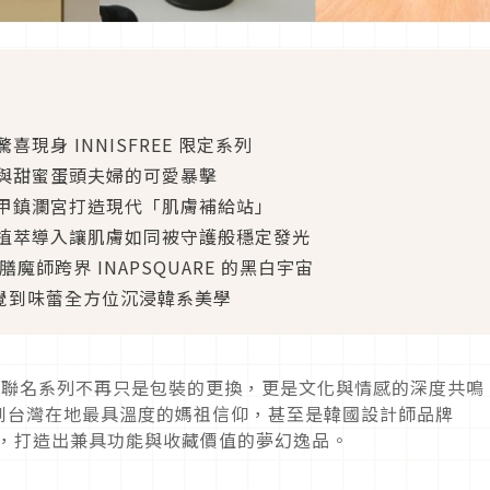
身 INNISFREE 限定系列
與甜蜜蛋頭夫婦的可愛暴擊
甲鎮瀾宮打造現代「肌膚補給站」
植萃導入讓肌膚如同被守護般穩定發光
魔師跨界 INAPSQUARE 的黑白宇宙
視覺到味蕾全方位沉浸韓系美學
凡！聯名系列不再只是包裝的更換，更是文化與情感的深度共鳴
到台灣在地最具溫度的媽祖信仰，甚至是韓國設計師品牌
適圈，打造出兼具功能與收藏價值的夢幻逸品。