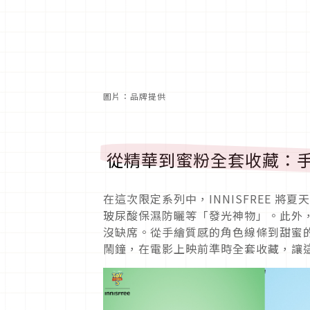
圖片：品牌提供
從精華到蜜粉全套收藏：
在這次限定系列中，INNISFREE 將
玻尿酸保濕防曬等「發光神物」。此外
沒缺席。從手繪質感的角色線條到甜蜜
鬧鐘，在電影上映前準時全套收藏，讓