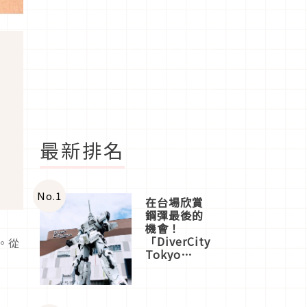
最新排名
No.
1
在台場欣賞
鋼彈最後的
機會！
「DiverCity
。從
Tokyo
Plaza」搭
船、購物、
美食及夜
景，一次全