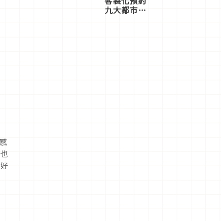
客製化預約
九大都市餐
廳，打造專
屬美食體
驗！
水感
粉也
設好