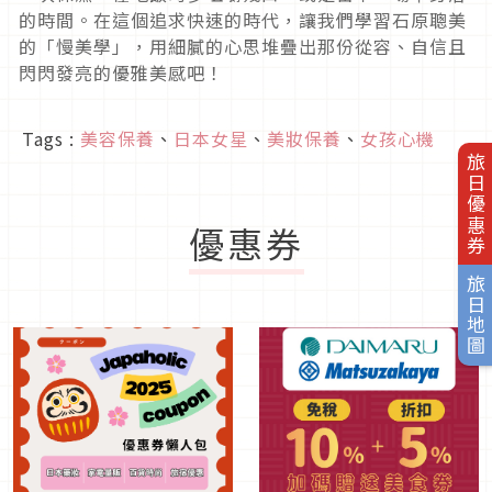
的時間。在這個追求快速的時代，讓我們學習石原聰美
的「慢美學」，用細膩的心思堆疊出那份從容、自信且
閃閃發亮的優雅美感吧！
Tags :
美容保養
、
日本女星
、
美妝保養
、
女孩心機
旅日優惠券
優惠券
旅日地圖