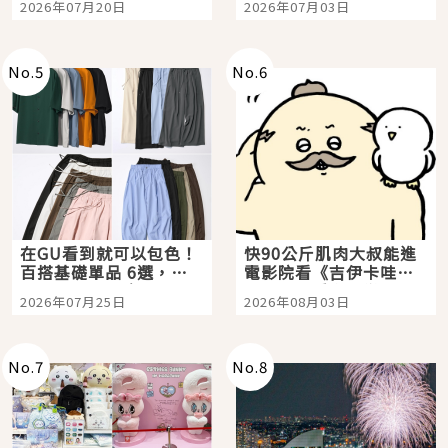
2026年07月20日
2026年07月03日
選
美食體驗！
No.
5
No.
6
在GU看到就可以包色！
快90公斤肌肉大叔能進
百搭基礎單品 6選，閉
電影院看《吉伊卡哇》
眼全收也不心疼
嗎？日本重金屬樂團
2026年07月25日
2026年08月03日
「打首」會長與nagano
老師一同給出了答案
No.
7
No.
8