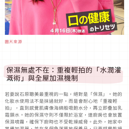
圖片來源
保濕無處不在：重複輕拍的「水潤灌
溉術」與全屋加濕機制
若要說石原聰美最重視的一點，絕對是「保濕」。她的
化妝水使用法不是抹過就好，而是會耐心地「重複輕
拍」，直到感覺肌膚像海綿般吸飽水分，再立即疊加乳
霜鎖水。她的保濕守則不僅限於浴室，連廚房也會放置
保濕噴霧，確保下廚時也不受乾燥威脅。此外，她家中
常備加濕器，並在各個角落擺放保養品，只要感覺乾燥