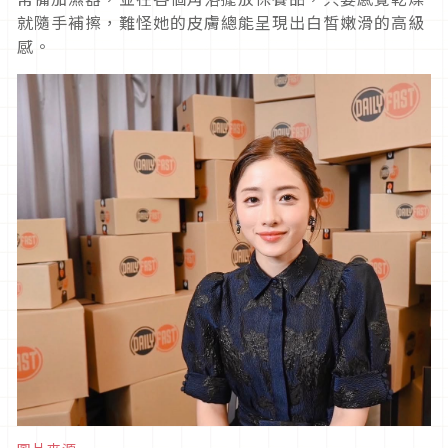
就隨手補擦，難怪她的皮膚總能呈現出白皙嫩滑的高級
感。