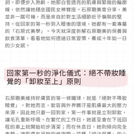
詞。即便步入熟齡，她那白皙透亮的肌膚與緊緻的輪廓
線，依然讓她穩坐國民女神寶座。石原聰美曾分享，美
並非一蹴可幾，而是來自於對生活細節近乎偏執的堅
持。從回家的第一秒到入睡後的環境，她都有一套專屬
的「石原式美學」。今天就深度拆解石原聰美的保養與
飲食清單，看看她如何透過日常習慣，養成十年如一日
的少女感。
回家第一秒的淨化儀式：絕不帶妝睡
覺的「卸妝至上」原則
石原聰美維持好膚質的第一條鐵律，就是「絕對不帶妝
睡覺」。對她而言，妝容與外界髒汙是肌膚最大的壓力
來源，因此她只要一回到家，第一件事就是立刻卸妝，
讓毛孔重新呼吸。在繁忙的工作日，她甚至會在下班回
程的車上就開始初步清潔；而在休息日，她則傾向完全
素顏，讓肌膚有足夠的修復期。這種「減法保養」的心