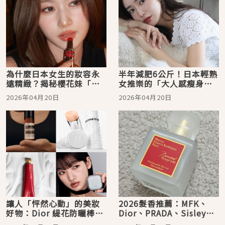
為什麼日本女生的妝容永
半年減肥6公斤！日本輕熟
遠精緻？揭秘櫻花妹「化
女推崇的「大人感瘦身公
妝包裡的定心丸」，這5款
式」：納豆、米糠漬物與
2026年04月20日
2026年04月20日
彩妝神物必須收藏！
蕎麥麵，吃出不反彈的纖
細體態
讓人「怦然心動」的美妝
2026髮香推薦：MFK、
好物：Dior 緹花防曬棒、
Dior、PRADA、Sisley，
MFK 香氛護手霜、Aesop
日本女生回頭率100%的持