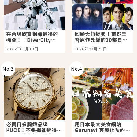
在台場欣賞鋼彈最後的
回顧大師經典！東野圭
機會！「DiverCity
吾原作改編的10部日本
Tokyo Plaza」搭船、
影視作品推薦
2026年07月13日
2026年07月28日
購物、美食及夜景，一
次全體驗
No.
3
No.
4
必買日系腕錶品牌
用日本最大美食網站
KUOE！不張揚卻經得起
Gurunavi 客製化預約九
時間洗鍊的經典之作五
大都市餐廳，打造專屬