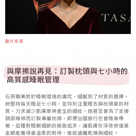
圖片來源
與摩擦說再見：訂製枕頭與七小時的
高質感睡眠管理
石原聰美對於睡眠環境的講究，細膩到了材質的選擇。
她堅持每天睡足七小時，並特別注重睡衣與枕頭套的材
質，力求減少肌膚摩擦產生的細紋。她甚至會為了支撐
頸部線條而訂製專屬枕頭，即便出國旅行也會隨身帶
著。這種對睡眠細節的極致追求，讓肌膚在深夜修復黃
金期能獲得最溫柔的對待，徹底遠離乾燥與細紋。