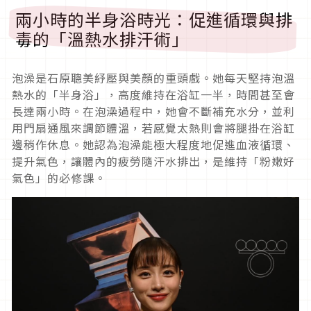
兩小時的半身浴時光：促進循環與排
毒的「溫熱水排汗術」
泡澡是石原聰美紓壓與美顏的重頭戲。她每天堅持泡溫
熱水的「半身浴」，高度維持在浴缸一半，時間甚至會
長達兩小時。在泡澡過程中，她會不斷補充水分，並利
用門扇通風來調節體溫，若感覺太熱則會將腿掛在浴缸
邊稍作休息。她認為泡澡能極大程度地促進血液循環、
提升氣色，讓體內的疲勞隨汗水排出，是維持「粉嫩好
氣色」的必修課。