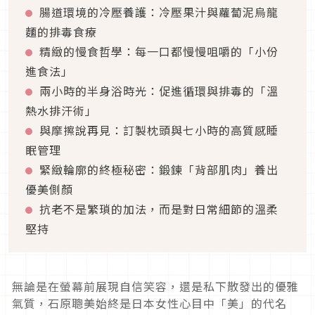
腸道環境的冷壓養護：冷壓果汁與蘿蔔泥烏龍
麵的排毒食療
精緻的慢食哲學：每一口都慢慢咀嚼的「小份
進食法」
兩小時的半身浴時光：促進循環與排毒的「溫
熱水排汗術」
與摩擦說再見：訂製枕頭與七小時的高質感睡
眠管理
緊緻輪廓的終極秘密：鍛鍊「背部肌肉」養出
優美側顏
抗老不是繁瑣的加法，而是對日常細節的溫柔
堅持
無論是在螢幕前展現自信笑容，還是私下散發出的優雅
氣質，石原聰美始終是日本女性心目中「美」的代名