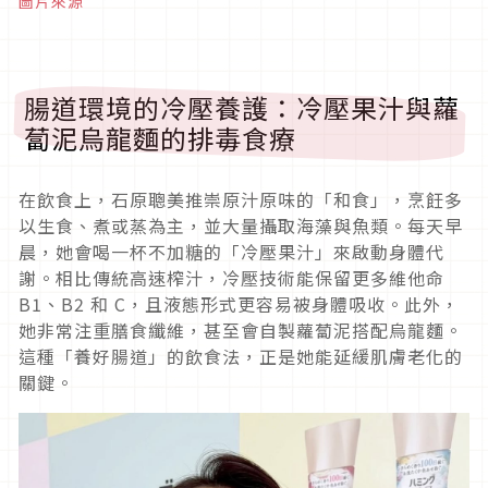
圖片來源
腸道環境的冷壓養護：冷壓果汁與蘿
蔔泥烏龍麵的排毒食療
在飲食上，石原聰美推崇原汁原味的「和食」，烹飪多
以生食、煮或蒸為主，並大量攝取海藻與魚類。每天早
晨，她會喝一杯不加糖的「冷壓果汁」來啟動身體代
謝。相比傳統高速榨汁，冷壓技術能保留更多維他命
B1、B2 和 C，且液態形式更容易被身體吸收。此外，
她非常注重膳食纖維，甚至會自製蘿蔔泥搭配烏龍麵。
這種「養好腸道」的飲食法，正是她能延緩肌膚老化的
關鍵。