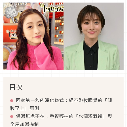
目次
回家第一秒的淨化儀式：絕不帶妝睡覺的「卸
妝至上」原則
保濕無處不在：重複輕拍的「水潤灌溉術」與
全屋加濕機制