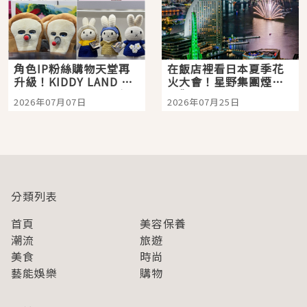
角色IP粉絲購物天堂再
在飯店裡看日本夏季花
升級！KIDDY LAND 原
火大會！星野集團煙火
宿店吉伊卡哇迎客，新
景觀飯店6選，讓你不用
2026年07月07日
2026年07月25日
開幕 OMOKADO 店3分
人擠人悠閒欣賞
即達
分類列表
首頁
美容保養
潮流
旅遊
美食
時尚
藝能娛樂
購物