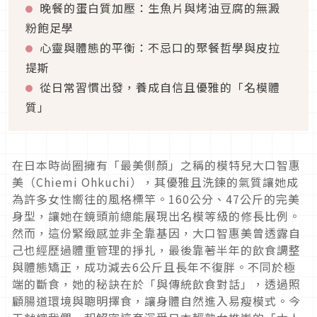
晚餐的蛋白質加壓：生魚片與烤油豆腐的無澱
粉飽足學
心靈與體態的平衡：不忌口的聚餐哲學與皮拉
提斯
從日常習慣出發，養成自信且優雅的「名模體
質」
在日本時尚圈擁有「最美側顏」之稱的模特兒大口智惠
美（Chiemi Ohkuchi），其優雅且洗鍊的氣質讓她成
為許多女性嚮往的風格標竿。160公分、47公斤的完美
身型，讓她在鏡頭前總能展現出名模等級的修長比例。
然而，這份緊緻感並非全靠基因，大口智惠美曾透露自
己也經歷過體重管理的掙扎，最後靠著半年的飲食調整
與體態矯正，成功減去6公斤且長年不復胖。不同於極
端的斷食，她的秘訣在於「與傳統飲食對話」，透過照
顧腸道環境與聰明擇食，讓身體自然進入易瘦模式。今