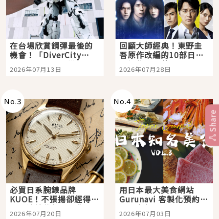
在台場欣賞鋼彈最後的
回顧大師經典！東野圭
機會！「DiverCity
吾原作改編的10部日本
Tokyo Plaza」搭船、
影視作品推薦
2026年07月13日
2026年07月28日
購物、美食及夜景，一
次全體驗
No.
3
No.
4
Share
必買日系腕錶品牌
用日本最大美食網站
KUOE！不張揚卻經得起
Gurunavi 客製化預約九
時間洗鍊的經典之作五
大都市餐廳，打造專屬
2026年07月20日
2026年07月03日
選
美食體驗！