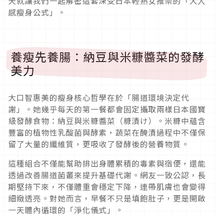
天就讓我們一起解密這套深受日本輕熟女推崇的「大人
感瘦身公式」。
養瘦先養腸：納豆與米糠醬菜的發酵
美力
大口智惠美的瘦身核心哲學在於「腸道環境決定代
謝」。她幾乎每天的第一餐都會固定攝取兩樣日本國寶
級發酵食物：納豆與米糠醬菜（糠漬け）。米糠中蘊含
豐富的植物性乳酸菌與酵素，蔬菜在醃漬過程中不僅保
留了大量的纖維質，更吸收了發酵後的營養物質。
這種組合不僅能幫助排出身體累積的毒素與宿便，還能
透過改善腸道菌叢來提升基礎代謝。網友一致公認，長
期堅持下來，不僅體重會穩定下降，連帶肌膚也會變得
細緻透亮。對她而言，早餐不只是填飽肚子，更是開啟
一天體內循環的「淨化儀式」。