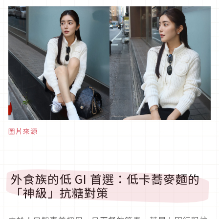
圖片來源
外食族的低 GI 首選：低卡蕎麥麵的
「神級」抗糖對策