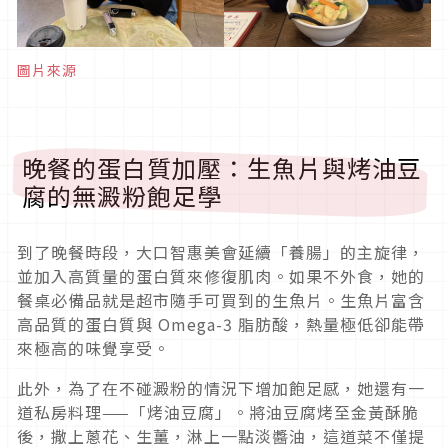
圖片來源
晚餐的蛋白質加壓：生魚片與烤油豆
腐的無澱粉飽足學
到了晚餐時段，大口智惠美會延續「養腸」的主旋律，
並加入高質量的蛋白質來修復肌肉。如果不外食，她的
餐桌必備品就是超市隨手可買到的生魚片。生魚片富含
高品質的蛋白質與 Omega-3 脂肪酸，熱量極低卻能帶
來極高的味覺享受。
此外，為了在不碰澱粉的情況下增加飽足感，她還有一
道私房料理——「烤油豆腐」。將油豆腐烤至金黃酥脆
後，撒上蔥花、生薑，淋上一點淡醬油，這道菜不僅提