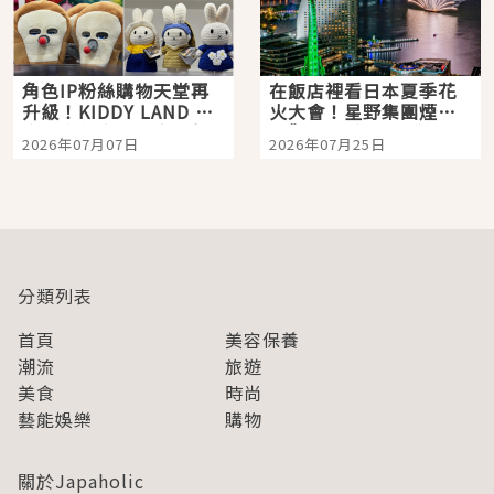
角色IP粉絲購物天堂再
在飯店裡看日本夏季花
升級！KIDDY LAND 原
火大會！星野集團煙火
宿店吉伊卡哇迎客，新
景觀飯店6選，讓你不用
2026年07月07日
2026年07月25日
開幕 OMOKADO 店3分
人擠人悠閒欣賞
即達
分類列表
首頁
美容保養
潮流
旅遊
美食
時尚
藝能娛樂
購物
關於Japaholic