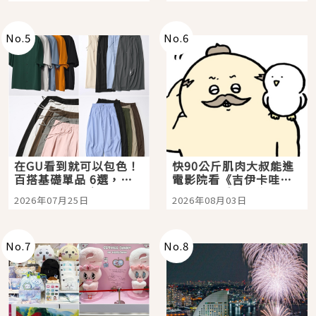
No.
5
No.
6
在GU看到就可以包色！
快90公斤肌肉大叔能進
百搭基礎單品 6選，閉
電影院看《吉伊卡哇》
眼全收也不心疼
嗎？日本重金屬樂團
2026年07月25日
2026年08月03日
「打首」會長與nagano
老師一同給出了答案
No.
7
No.
8