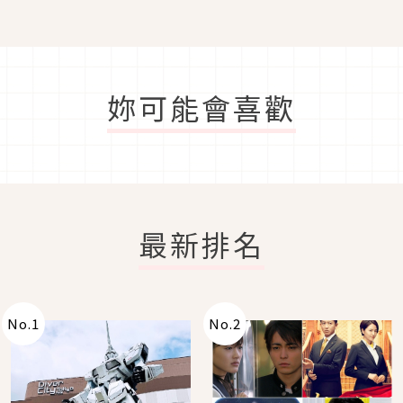
款TOM FORD玫瑰煙燻都
細節美學
必收
妳可能會喜歡
最新排名
No.
1
No.
2