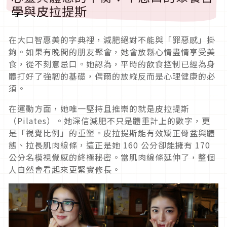
學與皮拉提斯
在大口智惠美的字典裡，減肥絕對不能與「罪惡感」掛
鉤。如果有晚間的朋友聚會，她會放鬆心情盡情享受美
食，從不刻意忌口。她認為，平時的飲食控制已經為身
體打好了強韌的基礎，偶爾的放縱反而是心理健康的必
須。
在運動方面，她唯一堅持且推崇的就是皮拉提斯
（Pilates）。她深信減肥不只是體重計上的數字，更
是「視覺比例」的重塑。皮拉提斯能有效矯正骨盆與體
態、拉長肌肉線條，這正是她 160 公分卻能擁有 170
公分名模視覺感的終極秘密。當肌肉線條延伸了，整個
人自然會看起來更緊實修長。