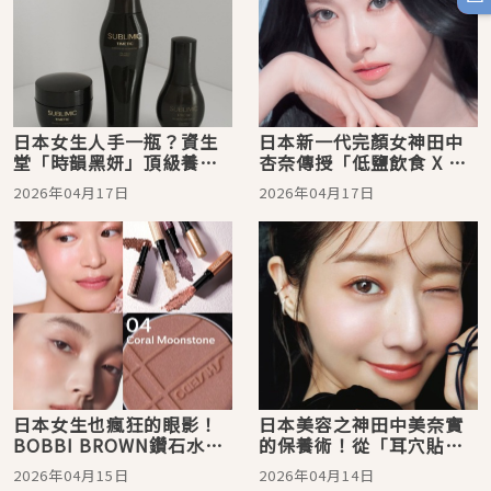
日本女生人手一瓶？資生
日本新一代完顏女神田中
堂「時韻黑妍」頂級養
杏奈傳授「低鹽飲食 X 冰
護、高絲 STEPHEN
鎮滾輪法」！4秘訣解密
2026年04月17日
2026年04月17日
KNOLL髮膜，盤點4款讓
「絕美貓系顏」背後的精
乾枯髮「起死回生」的護
緻細節
髮品
日本女生也瘋狂的眼影！
日本美容之神田中美奈實
BOBBI BROWN鑽石水感
的保養術！從「耳穴貼護
眼影棒、資生堂「寶石
理」到「精製水敷臉」，
2026年04月15日
2026年04月14日
光」一抹入魂、安俞真同
連胸部、腳跟都不放過的