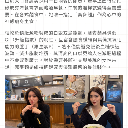
由於大口智惠美採用一日兩餐的節奏，若早上因行程忙
碌或有聚餐需求而略過早餐，午餐的選擇就變得至關重
要。在各式麵食中，她唯一指定「蕎麥麵」作為心中的
神級瘦身主食。
相較於精緻澱粉製成的白飯或烏龍麵，蕎麥麵具備低
GI（升糖指數）的特性，且富含膳食纖維與具備抗氧化
能力的蘆丁（維生素P）。這不僅能避免飯後血糖快速
波動、減少脂肪堆積，其清爽的口感更讓人在減肥過程
中不會感到壓力。對於需要兼顧社交與美貌的女性來
說，蕎麥麵是維持飽足感與優雅體態的最佳夥伴。