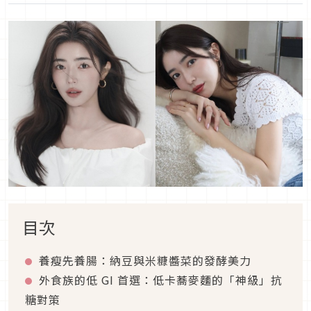
目次
養瘦先養腸：納豆與米糠醬菜的發酵美力
外食族的低 GI 首選：低卡蕎麥麵的「神級」抗
糖對策