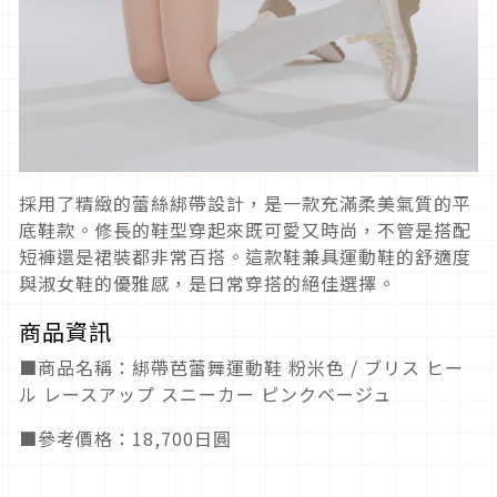
採用了精緻的蕾絲綁帶設計，是一款充滿柔美氣質的平
底鞋款。修長的鞋型穿起來既可愛又時尚，不管是搭配
短褲還是裙裝都非常百搭。這款鞋兼具運動鞋的舒適度
與淑女鞋的優雅感，是日常穿搭的絕佳選擇。
商品資訊
■商品名稱：綁帶芭蕾舞運動鞋 粉米色 / ブリス ヒー
ル レースアップ スニーカー ピンクベージュ
■參考價格：18,700日圓