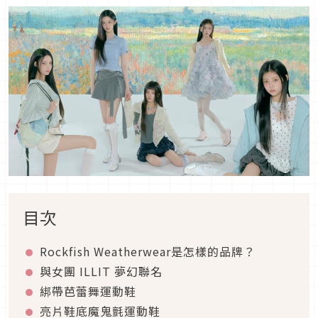
目次
Rockfish Weatherwear是怎樣的品牌？
與女團 ILLIT 夢幻聯名
綁帶芭蕾舞運動鞋
亮片鞋底魔鬼氈運動鞋