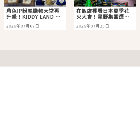
角色IP粉絲購物天堂再
在飯店裡看日本夏季花
升級！KIDDY LAND 原
火大會！星野集團煙火
宿店吉伊卡哇迎客，新
景觀飯店6選，讓你不用
2026年07月07日
2026年07月25日
開幕 OMOKADO 店3分
人擠人悠閒欣賞
即達
分類列表
首頁
美容保養
潮流
旅遊
美食
時尚
藝能娛樂
購物
關於Japaholic
關於我們
免責事項