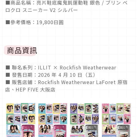
■商品名稱：亮片鞋底魔鬼氈運動鞋 銀色 / ブリン ベ
ロクロ スニーカー V2 シルバー
■參考價格：19,800日圓
商品資訊
■ 聯名系列：ILLIT × Rockfish Weatherwear
■ 發售日期：2026 年 4 月 10 日（五）
■ 販售店鋪：Rockfish Weatherwear LaForet 原宿
店、HEP FIVE 大阪店