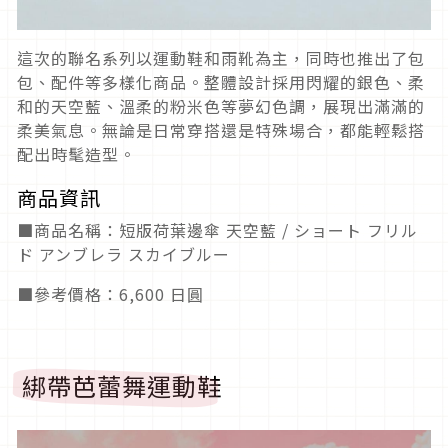
這次的聯名系列以運動鞋和雨靴為主，同時也推出了包
包、配件等多樣化商品。整體設計採用閃耀的銀色、柔
和的天空藍、溫柔的粉米色等夢幻色調，展現出滿滿的
柔美氣息。無論是日常穿搭還是特殊場合，都能輕鬆搭
配出時髦造型。
商品資訊
■商品名稱：短版荷葉邊傘 天空藍 / ショート フリル
ド アンブレラ スカイブルー
■參考價格：6,600 日圓
綁帶芭蕾舞運動鞋