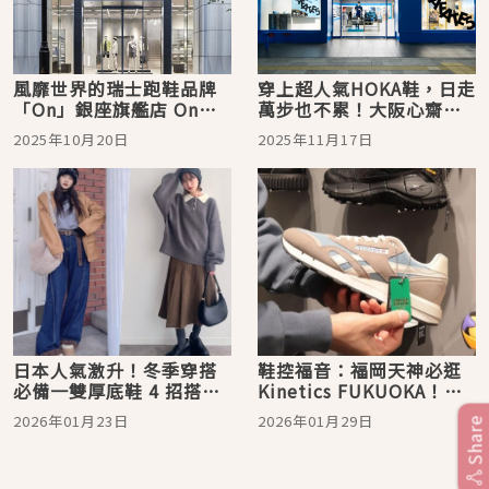
風靡世界的瑞士跑鞋品牌
穿上超人氣HOKA鞋，日走
「On」銀座旗艦店 On
萬步也不累！大阪心齋橋
Flagship Store Tokyo
旗艦店開幕
2025年10月20日
2025年11月17日
Ginza 開幕！
日本人氣激升！冬季穿搭
鞋控福音：福岡天神必逛
必備一雙厚底鞋 4 招搭配
Kinetics FUKUOKA！各
輕鬆顯瘦又時髦
種限定球鞋與潮牌讓你逛
2026年01月23日
2026年01月29日
Share
不完