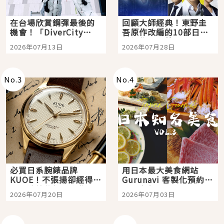
在台場欣賞鋼彈最後的
回顧大師經典！東野圭
機會！「DiverCity
吾原作改編的10部日本
Tokyo Plaza」搭船、
影視作品推薦
2026年07月13日
2026年07月28日
購物、美食及夜景，一
次全體驗
No.
3
No.
4
必買日系腕錶品牌
用日本最大美食網站
KUOE！不張揚卻經得起
Gurunavi 客製化預約九
時間洗鍊的經典之作五
大都市餐廳，打造專屬
2026年07月20日
2026年07月03日
選
美食體驗！