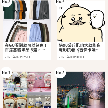
No.
5
No.
6
在GU看到就可以包色！
快90公斤肌肉大叔能進
百搭基礎單品 6選，閉
電影院看《吉伊卡哇》
眼全收也不心疼
嗎？日本重金屬樂團
2026年07月25日
2026年08月03日
「打首」會長與nagano
老師一同給出了答案
No.
7
No.
8