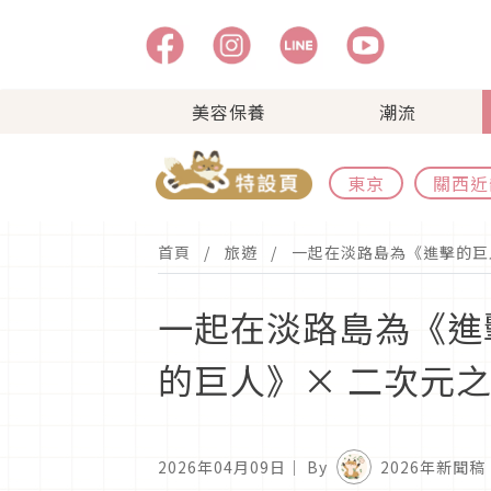
美容保養
潮流
東京
關西近
首頁
旅遊
一起在淡路島為《進擊的巨
一起在淡路島為《進
的巨人》× 二次元之
2026年04月09日
｜ By
2026年新聞稿