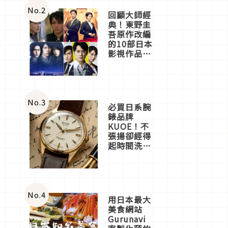
體驗
No.
2
回顧大師經
典！東野圭
吾原作改編
的10部日本
影視作品推
薦
No.
3
必買日系腕
錶品牌
KUOE！不
張揚卻經得
起時間洗鍊
的經典之作
五選
No.
4
用日本最大
美食網站
Gurunavi