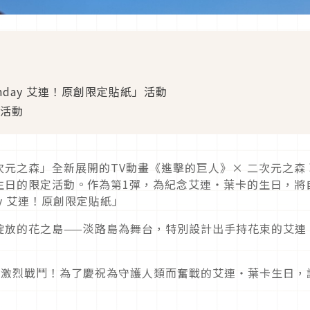
thday 艾連！原創限定貼紙」活動
名活動
元之森」全新展開的TV動畫《進擊的巨人》× 二次元之森 
生日的限定活動。作為第1彈，為紀念艾連・葉卡的生日，將
day 艾連！原創限定貼紙」
綻放的花之島——淡路島為舞台，特別設計出手持花束的艾連
的激烈戰鬥！為了慶祝為守護人類而奮戰的艾連・葉卡生日，