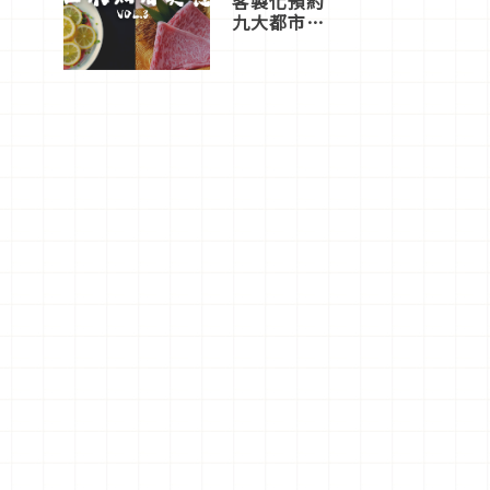
客製化預約
九大都市餐
廳，打造專
屬美食體
驗！