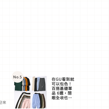
No.
5
在GU看到就
可以包色！
百搭基礎單
品 6選，閉
眼全收也不
迎來
心疼