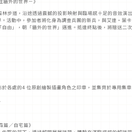
－前往牆外的世界－》
夜間森林步道，沿途透過震撼的投影映射與臨場感十足的音效演
世界。活動中，參加者將化身為調查兵團的新兵，與艾連・葉卡
「自由」，朝「牆外的世界」邁進。抵達終點後，將贈送二
》
於各處的4 位原創繪製插畫角色之印章，並集齊於專用集章
。
森篇／自宅篇》
・佐耶的部下，透過解開層層謎題，體驗充滿臨場感的解謎