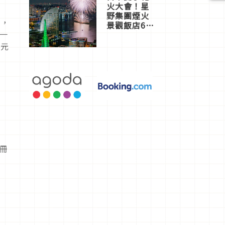
火大會！星
野集團煙火
出，
景觀飯店6
一
選，讓你不
用人擠人悠
次元
閒欣賞
冊
冒