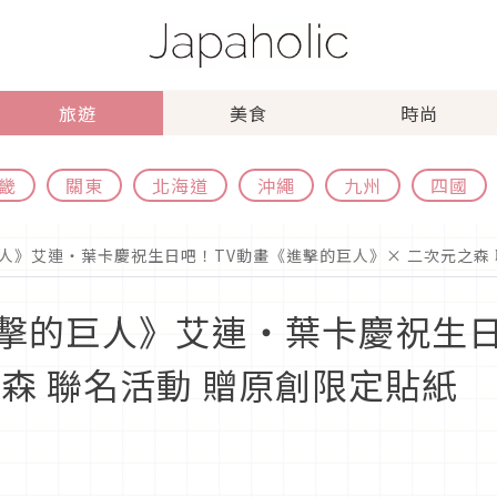
旅遊
美食
時尚
畿
關東
北海道
沖繩
九州
四國
人》艾連・葉卡慶祝生日吧！TV動畫《進擊的巨人》× 二次元之森 
擊的巨人》艾連・葉卡慶祝生日
森 聯名活動 贈原創限定貼紙