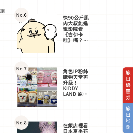
設施
No.
6
快90公斤肌
肉大叔能進
電影院看
《吉伊卡
哇》嗎？日
本重金屬樂
團「打首」
會長與
nagano老師
一同給出了
No.
7
角色IP粉絲
旅日優惠券
答案
購物天堂再
）
升級！
KIDDY
LAND 原宿
店吉伊卡哇
迎客，新開
旅日地圖
幕
OMOKADO
店3分即達
No.
8
在飯店裡看
日本夏季花