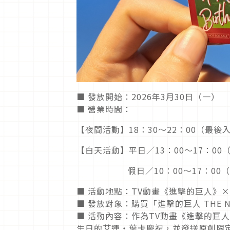
■ 發放開始：2026年3月30日（一）
■ 營業時間：
【夜間活動】18：30～22：00（最後入
【白天活動】平日／13：00～17：00（
假日／10：00～17：00（最後
■ 活動地點：TV動畫《進擊的巨人》×
■ 發放對象：購買「進擊的巨人 THE 
■ 活動內容：作為TV動畫《進擊的巨人
生日的艾連・葉卡慶祝，並發送原創限