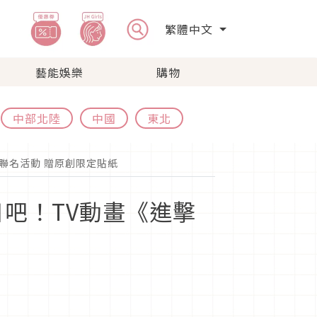
繁體中文
藝能娛樂
購物
中部北陸
中國
東北
聯名活動 贈原創限定貼紙
吧！TV動畫《進擊