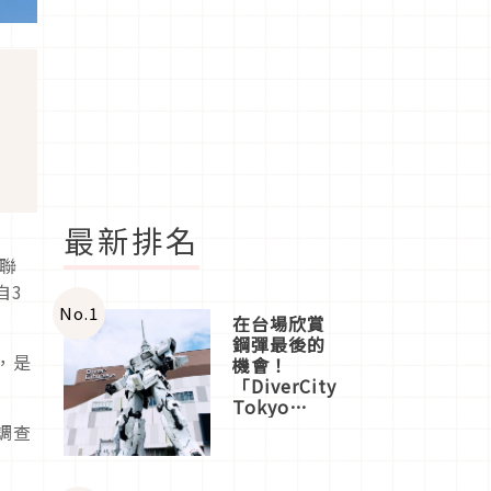
最新排名
聯
自3
No.
1
在台場欣賞
鋼彈最後的
，是
機會！
「DiverCity
Tokyo
Plaza」搭
調查
船、購物、
美食及夜
景，一次全