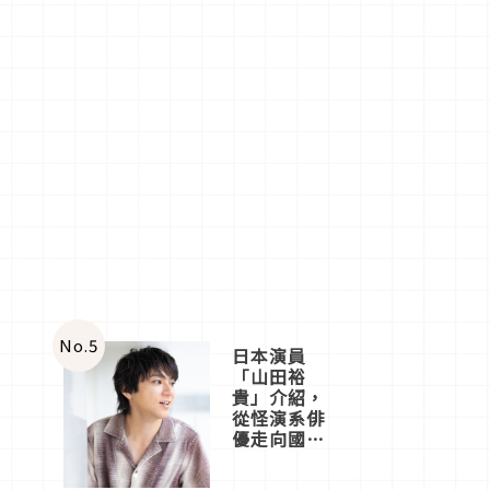
No.
5
日本演員
「山田裕
貴」介紹，
從怪演系俳
優走向國民
級日劇主角