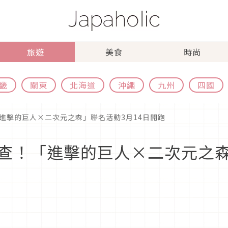
旅遊
美食
時尚
畿
關東
北海道
沖繩
九州
四國
進擊的巨人×二次元之森」聯名活動3月14日開跑
查！「進擊的巨人×二次元之森