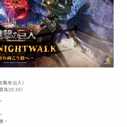
能略有出入）
為20:30）
。
。
適。