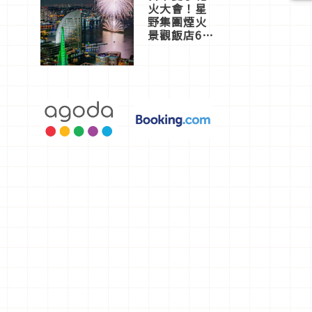
火大會！星
野集團煙火
景觀飯店6
選，讓你不
用人擠人悠
閒欣賞