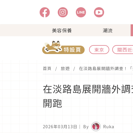
美容保養
潮流
東京
關西近
首頁
旅遊
在淡路島展開牆外調查！「
在淡路島展開牆外調
開跑
2026年03月13日
｜ By
Ruka