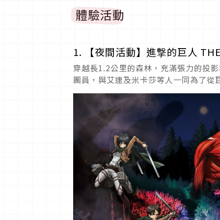
體驗活動
1. 【夜間活動】進撃的巨人 THE 
穿越長1.2公里的森林，充滿張力的投
團員，與艾連及米卡莎等人一同為了從