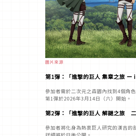
圖片來源
第1彈：「進撃的巨人 集章之旅 ー 
參加者需於二次元之森園內找到4個角
第1彈於2026年3月14日（六）開始。
第2彈：「進撃的巨人 解謎之旅 
參加者將化身為熱衷巨人研究的漢吉的
詳細將於日後公開。