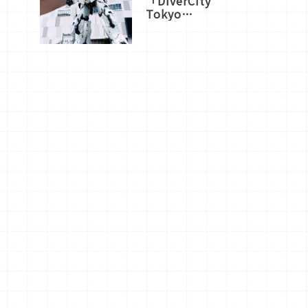
「DiverCity
Tokyo
Plaza」搭
船、購物、
美食及夜
景，一次全
體驗