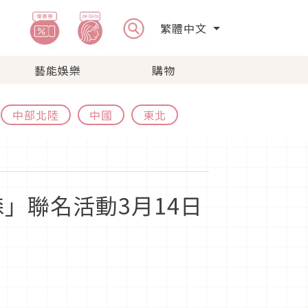
繁體中文
藝能娛樂
購物
中部北陸
中國
東北
」聯名活動3月14日