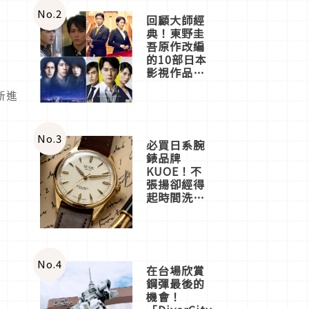
店3分即達
No.
2
回顧大師經
典！東野圭
吾原作改編
的10部日本
影視作品推
薦
新進
No.
3
必買日系腕
錶品牌
KUOE！不
張揚卻經得
起時間洗鍊
的經典之作
五選
No.
4
在台場欣賞
鋼彈最後的
機會！