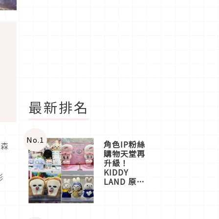
最新排名
No.
1
角色IP粉絲
與森
購物天堂再
升級！
KIDDY
形
LAND 原宿
店吉伊卡哇
迎客，新開
幕
OMOKADO