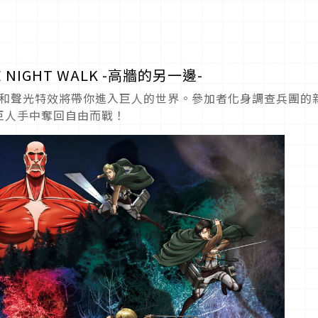
NIGHT WALK -高牆的另一邊-
影和聲光特效將帶你進入巨人的世界。參加者化身調查兵團的
巨人手中奪回自由而戰！