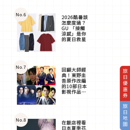
No.
6
2026酷暑該
怎麼度過？
GU 「接觸
涼感」是你
的夏日救星
No.
7
回顧大師經
旅日優惠券
典！東野圭
吾原作改編
的10部日本
影視作品推
薦
旅日地圖
No.
8
在飯店裡看
日本夏季花