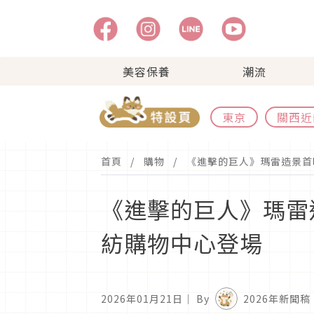
美容保養
潮流
東京
關西近
首頁
購物
《進擊的巨人》瑪雷造景首
《進擊的巨人》瑪雷
紡購物中心登場
2026年01月21日
｜ By
2026年新聞稿