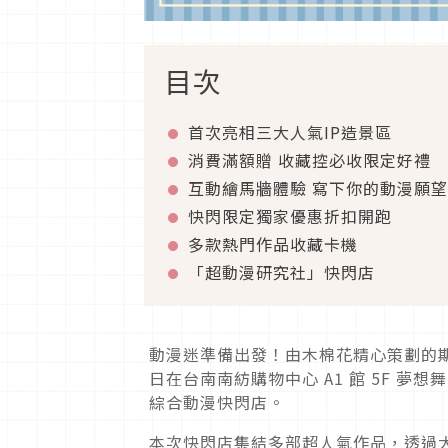
目次
首次亮相三大人氣IP造景區
消費滿額贈 收藏控必收限定好禮
互動繪馬牆體驗 寫下你的動漫願望
快閃限定獨家優惠折扣開跑
多款熱門作品收藏卡機
「超動漫研究社」快閃店
動漫迷準備出發！由木棉花精心策劃的期
日在台南南紡購物中心 A1 館 5F 
綜合動漫快閃店。
本次快閃店集結多部超人氣作品，透過