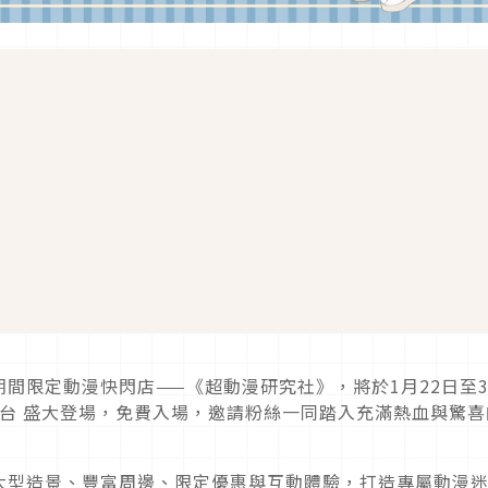
間限定動漫快閃店——《超動漫研究社》，將於1月22日至3
夢想舞台 盛大登場，免費入場，邀請粉絲一同踏入充滿熱血與驚喜
大型造景、豐富周邊、限定優惠與互動體驗，打造專屬動漫