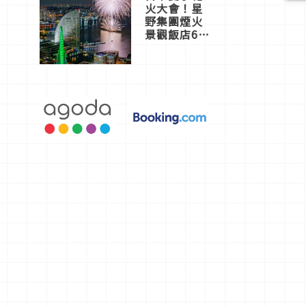
火大會！星
野集團煙火
景觀飯店6
選，讓你不
用人擠人悠
閒欣賞