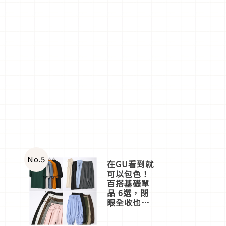
No.
5
在GU看到就
可以包色！
百搭基礎單
品 6選，閉
眼全收也不
心疼