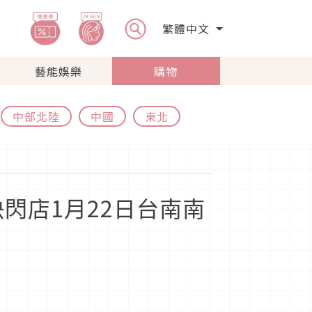
繁體中文
藝能娛樂
購物
中部北陸
中國
東北
閃店1月22日台南南