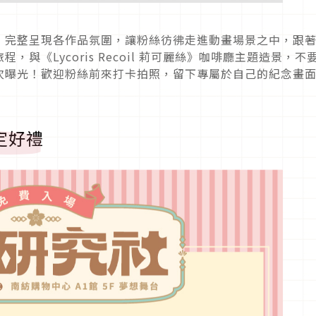
，完整呈現各作品氛圍，讓粉絲彷彿走進動畫場景之中，跟
與《Lycoris Recoil 莉可麗絲》咖啡廳主題造景，不
次曝光！歡迎粉絲前來打卡拍照，留下專屬於自己的紀念畫
定好禮