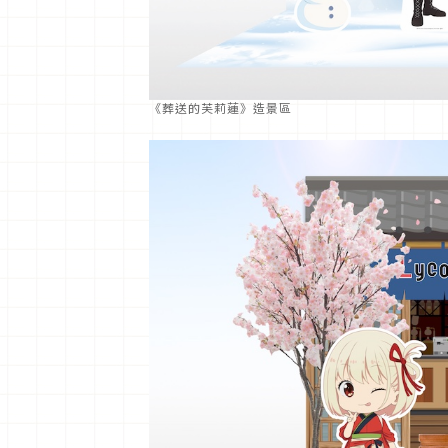
《葬送的芙莉蓮》造景區