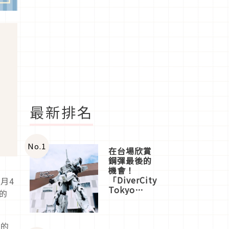
最新排名
No.
1
在台場欣賞
鋼彈最後的
機會！
「DiverCity
月4
Tokyo
的
Plaza」搭
船、購物、
美食及夜
迷的
景，一次全