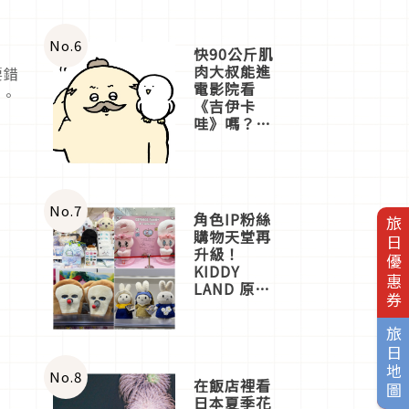
No.
6
著
快90公斤肌
肉大叔能進
要錯
電影院看
面。
《吉伊卡
哇》嗎？日
本重金屬樂
團「打首」
會長與
nagano老師
一同給出了
No.
7
角色IP粉絲
旅日優惠券
答案
購物天堂再
升級！
KIDDY
LAND 原宿
店吉伊卡哇
迎客，新開
旅日地圖
幕
OMOKADO
店3分即達
No.
8
在飯店裡看
日本夏季花