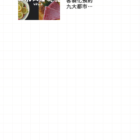
客製化預約
九大都市餐
廳，打造專
屬美食體
驗！