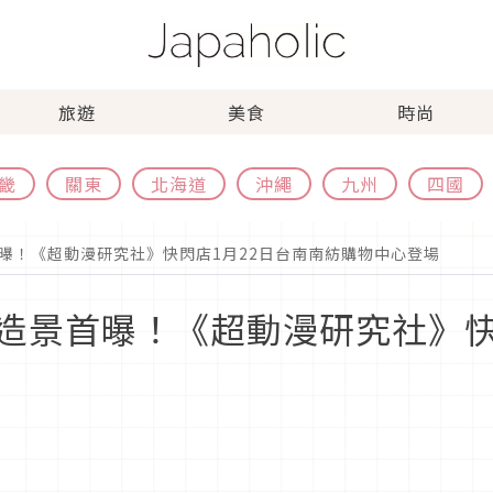
旅遊
美食
時尚
畿
關東
北海道
沖繩
九州
四國
曝！《超動漫研究社》快閃店1月22日台南南紡購物中心登場
造景首曝！《超動漫研究社》快