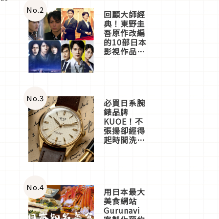
體驗
No.
2
回顧大師經
典！東野圭
吾原作改編
的10部日本
影視作品推
薦
No.
3
必買日系腕
錶品牌
KUOE！不
張揚卻經得
起時間洗鍊
的經典之作
五選
No.
4
用日本最大
美食網站
Gurunavi