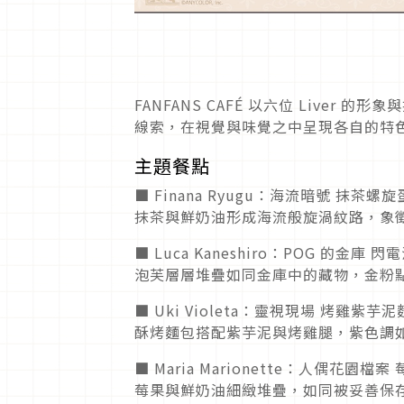
FANFANS CAFÉ 以六位 Live
線索，在視覺與味覺之中呈現各自的特
主題餐點
■ Finana Ryugu：海流暗號 抹茶螺
抹茶與鮮奶油形成海流般旋渦紋路，象
■ Luca Kaneshiro：POG 的金庫 
泡芙層層堆疊如同金庫中的藏物，金粉
■ Uki Violeta：靈視現場 烤雞紫芋
酥烤麵包搭配紫芋泥與烤雞腿，紫色調
■ Maria Marionette：人偶花園檔案
莓果與鮮奶油細緻堆疊，如同被妥善保