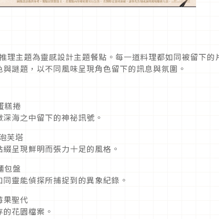
r 的形象與推理主題為靈感設計主題餐點。每一道料理都如同被留下的
色與謎題，以不同風味呈現角色留下的訊息與氛圍。
旋蛋糕捲
徵深海之中留下的神祕訊號。
閃電泡芙塔
點綴呈現鮮明而張力十足的風格。
泥麵包盤
如同靈能偵探所捕捉到的異象紀錄。
 莓果聖代
存的花園檔案。