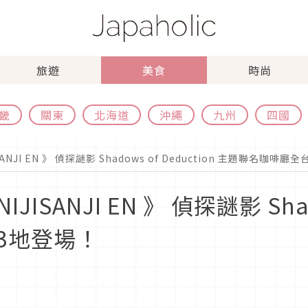
旅遊
美食
時尚
畿
關東
北海道
沖繩
九州
四國
JISANJI EN 》 偵探謎影 Shadows of Deduction 主題聯名咖啡
NIJISANJI EN 》 偵探謎影 Sha
3地登場！