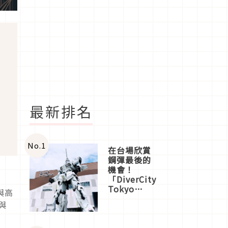
最新排名
No.
1
在台場欣賞
鋼彈最後的
機會！
「DiverCity
Tokyo
與高
Plaza」搭
與
船、購物、
美食及夜
景，一次全