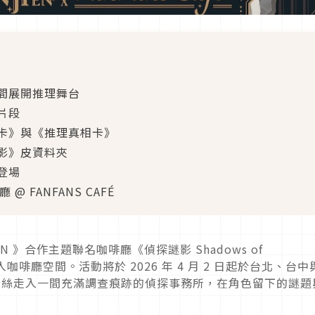
間展開推理舞台
片段
卡》與《推理真相卡》
影》皮資料夾
登場
 @ FANFANS CAFÉ
JI EN 》合作主題聯名咖啡廳《偵探謎影 Shadows of
入咖啡廳空間。活動將於 2026 年 4 月 2 日起於台北、台中
來訪的粉絲走入一間充滿調查痕跡的偵探事務所，在角色留下的謎題