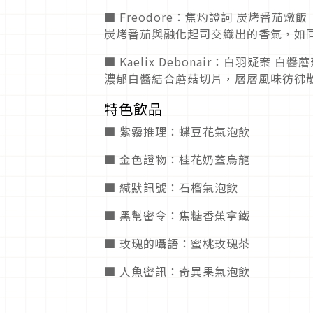
■ Freodore：焦灼證詞 炭烤番茄燉飯
炭烤番茄與融化起司交織出的香氣，如
■ Kaelix Debonair：白羽疑案 白醬
濃郁白醬結合蘑菇切片，層層風味彷彿
特色飲品
■ 紫霧推理：蝶豆花氣泡飲
■ 金色證物：桂花奶蓋烏龍
■ 緘默訊號：石榴氣泡飲
■ 黑幫密令：焦糖香蕉拿鐵
■ 玫瑰的囁語：蜜桃玫瑰茶
■ 人魚密訊：奇異果氣泡飲