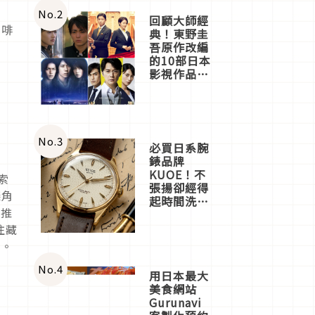
體驗
No.
2
回顧大師經
咖啡
典！東野圭
吾原作改編
的10部日本
影視作品推
薦
No.
3
必買日系腕
錶品牌
KUOE！不
索
張揚卻經得
探角
起時間洗鍊
的推
的經典之作
五選
往藏
鍵。
No.
4
用日本最大
美食網站
Gurunavi