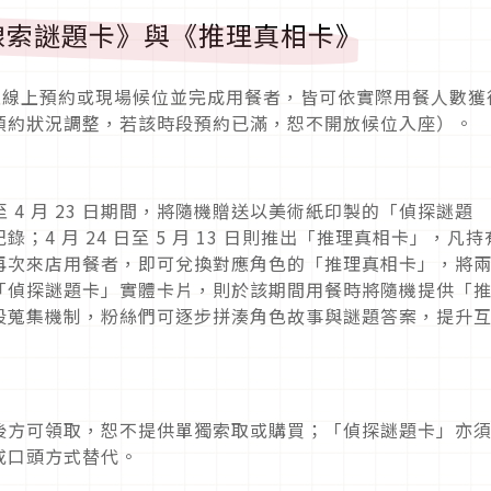
線索謎題卡》與《推理真相卡》
É 透過線上預約或現場候位並完成用餐者，皆可依實際用餐人數獲
預約狀況調整，若該時段預約已滿，恕不開放候位入座）。
至 4 月 23 日期間，將隨機贈送以美術紙印製的「偵探謎題
4 月 24 日至 5 月 13 日則推出「推理真相卡」，凡持
再次來店用餐者，即可兌換對應角色的「推理真相卡」，將
「偵探謎題卡」實體卡片，則於該期間用餐時將隨機提供「
段蒐集機制，粉絲們可逐步拼湊角色故事與謎題答案，提升
後方可領取，恕不提供單獨索取或購買；「偵探謎題卡」亦
或口頭方式替代。