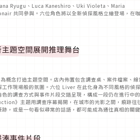
na Ryugu、Luca Kaneshiro、Uki Violeta、Maria
lix Debonair 共同參與。六位角色將以全新偵探風格立繪登場，在
所主題空間展開推理舞台
探事務所為概念打造主題空間。店內佈置包含調查桌、案件檔案、線
作現場般的氛圍。六位 Liver 在此化身為不同風格的偵
角色的調查方式與事件片段交錯呈現，構成一段仍在進行中
Deduction》主題用調查序幕揭開，在城市的光影之間，痕跡往
筆跡，或是一句看似尋常的話語，都可能成為通往真相的關
拼湊事件片段