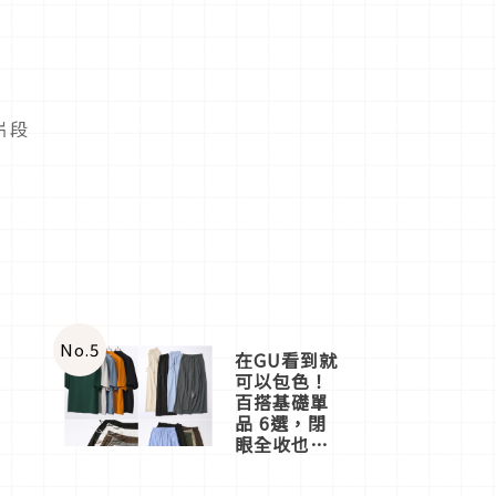
片段
No.
5
在GU看到就
可以包色！
百搭基礎單
品 6選，閉
眼全收也不
心疼