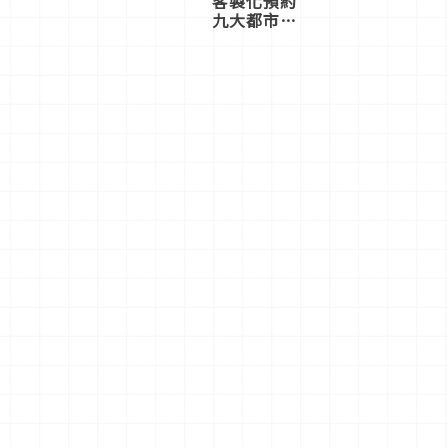
客製化預約
九大都市餐
廳，打造專
屬美食體
驗！