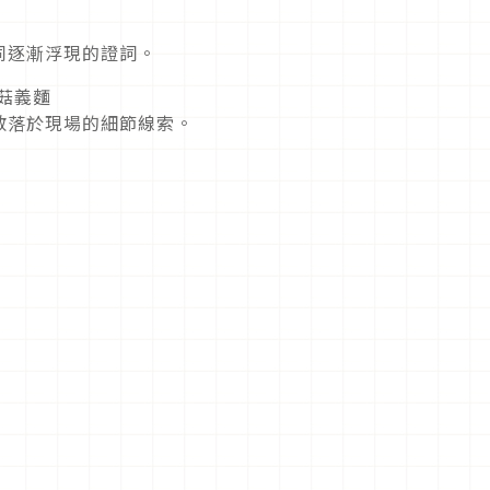
同逐漸浮現的證詞。
蘑菇義麵
散落於現場的細節線索。