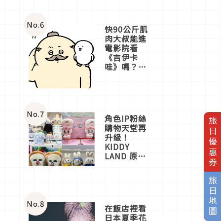
No.
6
快90公斤肌
肉大叔能進
電影院看
《吉伊卡
哇》嗎？日
本重金屬樂
團「打首」
會長與
nagano老師
一同給出了
No.
7
角色IP粉絲
旅日優惠券
答案
購物天堂再
升級！
KIDDY
LAND 原宿
店吉伊卡哇
迎客，新開
旅日地圖
幕
OMOKADO
店3分即達
No.
8
在飯店裡看
日本夏季花