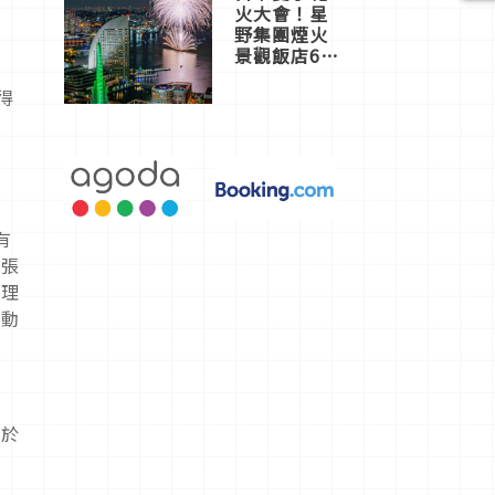
火大會！星
野集團煙火
景觀飯店6
選，讓你不
用人擠人悠
得
閒欣賞
有
兩張
推理
互動
須於