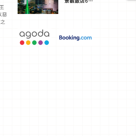
景觀飯店6
選，讓你不
王
用人擠人悠
以惡
閒欣賞
魔之