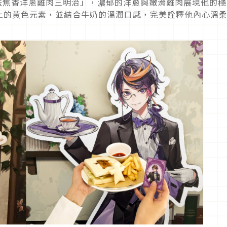
法焦香洋蔥雞肉三明治」，濃郁的洋蔥與嫩滑雞肉展現他的穩
上的黃色元素，並結合牛奶的溫潤口感，完美詮釋他內心溫