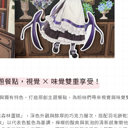
主題餐點，視覺 × 味覺雙重享受！
r 個人形象與獨有特色，打造原創主題餐點，為粉絲們帶來視覺與味覺
水黑森林蛋糕」，深色外觀與醇厚的巧克力層次，搭配羽毛餅乾
飲」以代表色藍色為基調，檸檬的酸爽與氣泡的清新感象徵