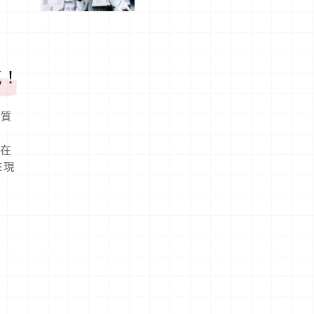
船、購物、
美食及夜
景，一次全
體驗
感！
木質
色
佈在
來現