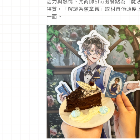
活力與熱情。咒術師Shu的餐點為「魔
特質，「解謎香蕉拿鐵」取材自他頭髮
一面。