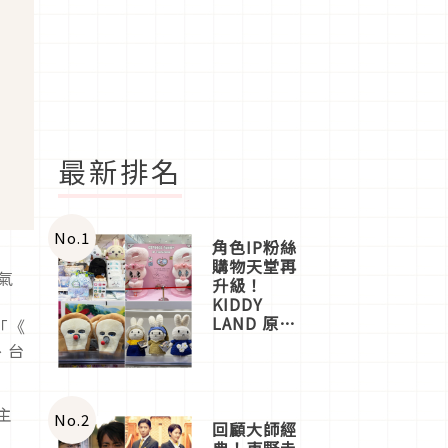
最新排名
No.
1
角色IP粉絲
購物天堂再
氣
升級！
KIDDY
LAND 原宿
「《
店吉伊卡哇
、台
迎客，新開
幕
OMOKADO
主
店3分即達
No.
2
回顧大師經
社
典！東野圭