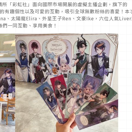
uber 事務所「彩虹社」面向國際市場開展的虛擬主播企劃，旗下的
特色的有趣個性以及可愛的互動，吸引全球無數粉絲的喜愛！本
a、太陽龍Elira、外星王子Ren、文豪Ike，六位人氣Live
與粉絲們一同互動、享用美食！