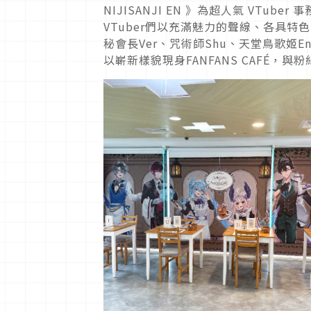
NIJISANJI EN 》為超人氣 VT
VTuber們以充滿魅力的聲線、各具
秘會長Ver、咒術師Shu、天堂鳥歌姬Enn
以嶄新樣貌現身FANFANS CAFÉ，