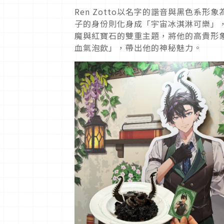
Ren Zotto以名字的諧音與黑色系
子的身份則化身成「宇宙冰淇淋可樂」，讓粉
魔與紅寶石的雙重主題，將他的高貴形
血氣泡飲」，帶出他的神秘魅力。