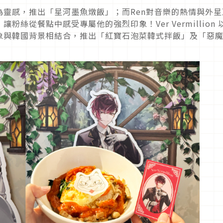
形象為靈感，推出「星河墨魚燉飯」；而Ren對音樂的熱情與外星
絲從餐點中感受專屬他的強烈印象！Ver Vermillion 
象與韓國背景相結合，推出「紅寶石泡菜韓式拌飯」及「惡