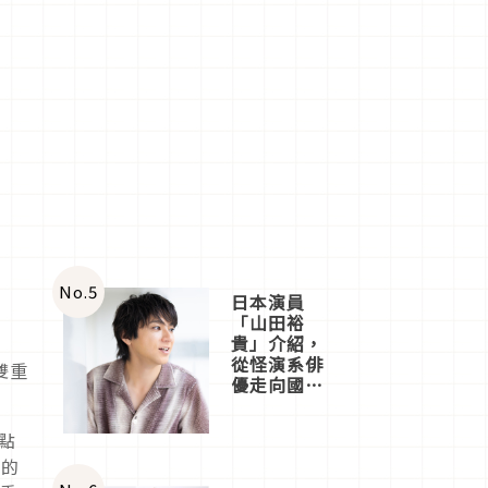
No.
5
日本演員
「山田裕
貴」介紹，
從怪演系俳
雙重
優走向國民
級日劇主角
點
他的