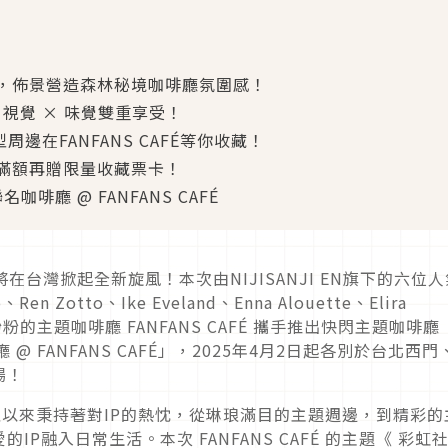
é」主題，佈景營造森林秘境咖啡廳氛圍感！
，視覺 × 味覺雙重享受！
邊在FANFANS CAFÉ等你收藏！
滿額再贈限量收藏票卡！
聯名咖啡廳 @ FANFANS CAFÉ
將在台灣掀起全新旋風！本次由NIJISANJI EN旗下的六位人
o、Ren Zotto、Ike Eveland、Enna Alouette、Elira
S粉粉的主題咖啡廳 FANFANS CAFÉ 攜手推出快閃主題咖啡廳
啡廳 @ FANFANS CAFÉ」，2025年4月2日起各別於台北西門
場！
，一直以來秉持著對IP的熱忱，從琳琅滿目的主題週邊，到精彩的
P融入日常生活。本次 FANFANS CAFÉ 的主題《 彩虹