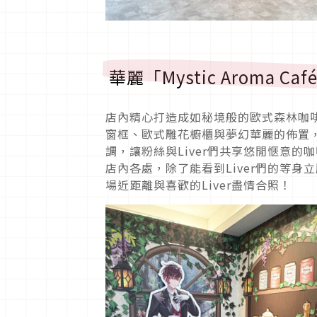
華麗「Mystic Arom
店內精心打造成如秘境般的歐式森林咖啡廳「
窗框、歐式雕花櫥櫃與夢幻華麗的佈置
調，讓粉絲與Liver們共享悠閒愜意的
店內各處，除了能看到Liver們的等
場近距離與喜歡的Liver盡情合照！