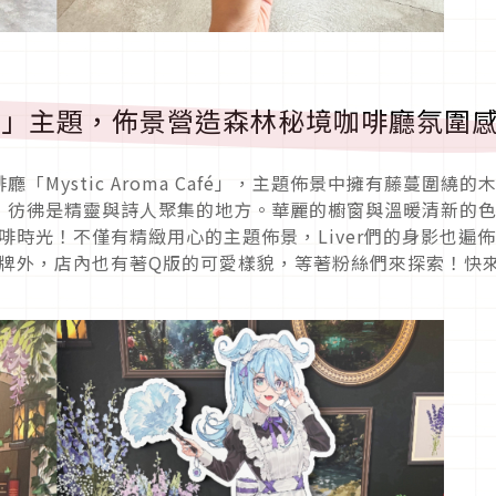
a Café」主題，佈景營造森林秘境咖啡廳氛圍
Mystic Aroma Café」，主題佈景中擁有藤蔓圍繞的
，彷彿是精靈與詩人聚集的地方。華麗的櫥窗與溫暖清新的
咖啡時光！不僅有精緻用心的主題佈景，Liver們的身影也遍
身立牌外，店內也有著Q版的可愛樣貌，等著粉絲們來探索！快