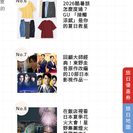
No.
6
重
2026酷暑該
柔的
怎麼度過？
GU 「接觸
涼感」是你
的夏日救星
No.
7
回顧大師經
典！東野圭
吾原作改編
旅日優惠券
的10部日本
影視作品推
薦
No.
8
旅日地圖
在飯店裡看
日本夏季花
火大會！星
野集團煙火