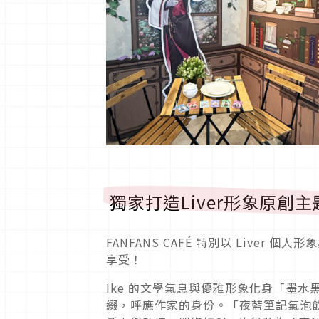
獨家打造Liver形象原創
FANFANS CAFÉ 特別以 Live
享受！
Ike 的文學氣息與優雅形象化身「墨
綴，呼應作家的身份。「夜藍筆記氣泡