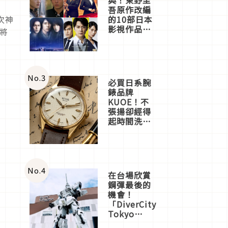
吾原作改編
的10部日本
次神
影視作品推
r將
薦
No.
3
必買日系腕
錶品牌
KUOE！不
張揚卻經得
起時間洗鍊
的經典之作
五選
No.
4
在台場欣賞
鋼彈最後的
機會！
「DiverCity
Tokyo
Plaza」搭