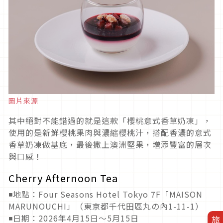
圖片來源
其中絕對不能錯過的就是這款「櫻桃意式香草奶凍」，
使用的是新鮮櫻桃果肉與濃縮櫻桃汁，搭配香濃的意式
香草奶凍做基底，最後撒上澳洲堅果，增添豐富的層次
與口感！
Cherry Afternoon Tea
◾地點：Four Seasons Hotel Tokyo 7F「MAISON
MARUNOUCHI」（東京都千代田區丸の內1-11-1）
◾日期：2026年4月15日～5月15日