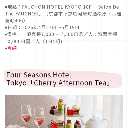
◾地點：FAUCHON HOTEL KYOTO 10F 「Salon De
Thé FAUCHON」（京都市下京區河原町通松原下ル難
波町406）
◾日期：2026年4月27日～6月19日
價格：一般套餐7,000～ 7,500日幣／人；漆器套餐
◾
10,000日圓／人（1日5組)
官網
◾
Four Seasons Hotel
Tokyo「Cherry Afternoon Tea」