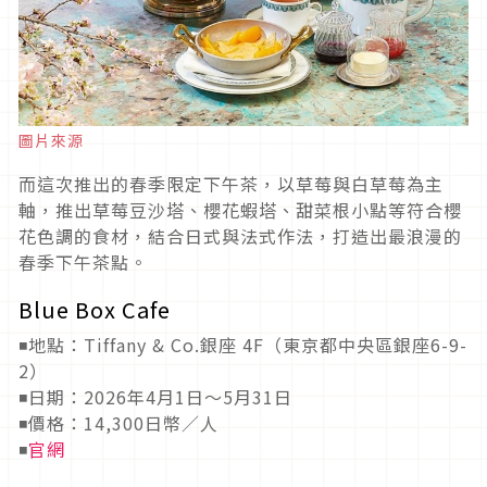
圖片來源
而這次推出的春季限定下午茶，以草莓與白草莓為主
軸，推出草莓豆沙塔、櫻花蝦塔、甜菜根小點等符合櫻
花色調的食材，結合日式與法式作法，打造出最浪漫的
春季下午茶點。
Blue Box Cafe
◾地點：Tiffany & Co.銀座 4F（東京都中央區銀座6-9-
2）
◾日期：2026年4月1日～5月31日
◾價格：14,300日幣／人
◾
官網