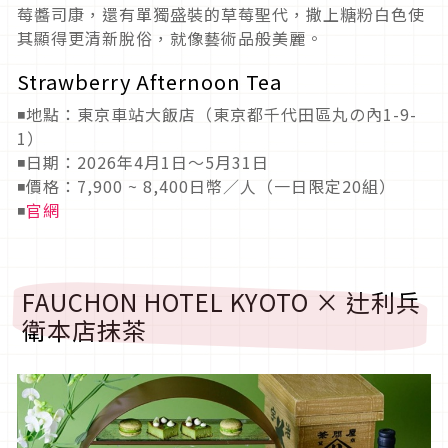
莓醬司康，還有單獨盛裝的草莓聖代，撒上糖粉白色使
其顯得更清新脫俗，就像藝術品般美麗。
Strawberry Afternoon Tea
◾地點：東京車站大飯店（東京都千代田區丸の內1-9-
1）
◾日期：2026年4月1日～5月31日
◾價格：7,900 ~ 8,400日幣／人（一日限定20組）
◾
官網
FAUCHON HOTEL KYOTO × 辻利兵
衛本店抹茶