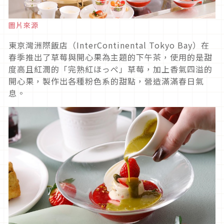
圖片來源
東京灣洲際飯店（InterContinental Tokyo Bay）在
春季推出了草莓與開心果為主題的下午茶，使用的是甜
度高且紅潤的「完熟紅ほっぺ」草莓，加上香氣四溢的
開心果，製作出各種粉色系的甜點，營造滿滿春日氣
息。