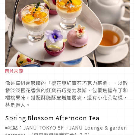
圖片來源
像是這組超吸睛的「櫻花與紅寶石巧克力慕斯」，以散
發淡淡櫻花香氣的紅寶石巧克力慕斯，包覆焦糖布丁和
櫻桃果凍，搭配酥脆酥皮增加層次，還有小花朵點綴，
甚是迷人。
Spring Blossom Afternoon Tea
◾地點：JANU TOKYO 5F「JANU Lounge & garden
terrace」（東京都港區麻布台1-2-2）