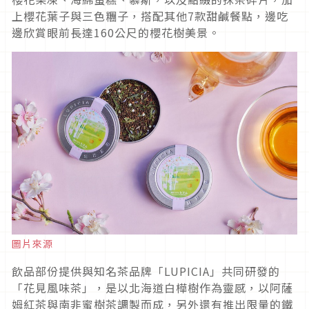
上櫻花葉子與三色糰子，搭配其他7款甜鹹餐點，邊吃
邊欣賞眼前長達160公尺的櫻花樹美景。
圖片來源
飲品部份提供與知名茶品牌「LUPICIA」共同研發的
「花見風味茶」，是以北海道白樺樹作為靈感，以阿薩
姆紅茶與南非蜜樹茶調製而成，另外還有推出限量的鐵