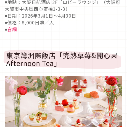
◾地點：大阪日航酒店 2F「ロビーラウンジ」（大阪府
大阪市中央區西心齋橋1-3-3）
◾日期：2026年3月1日～4月30日
◾價格：8,000日幣／人
◾
官網
東京灣洲際飯店「完熟草莓&開心果
Afternoon Tea」