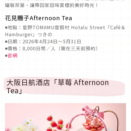
罐裝茶葉，讓帶回家回味賞櫻的美好時光！
花見糰子Afternoon Tea
◾地點：星野TOMAMU度假村 Hotalu Street「Café＆
Hamburger」つきの
◾日期：2026年4月24日〜5月31日
◾價格：8,000日幣／人（需在三天前預約）
◾
官網
大阪日航酒店「草莓 Afternoon
Tea」