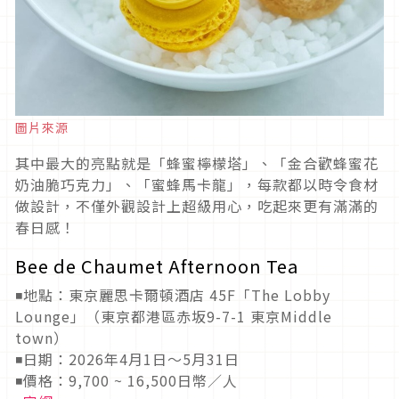
圖片來源
其中最大的亮點就是「蜂蜜檸檬塔」、「金合歡蜂蜜花
奶油脆巧克力」、「蜜蜂馬卡龍」，每款都以時令食材
做設計，不僅外觀設計上超級用心，吃起來更有滿滿的
春日感！
Bee de Chaumet Afternoon Tea
◾地點：東京麗思卡爾頓酒店 45F「The Lobby
Lounge」（東京都港區赤坂9-7-1 東京Middle
town）
◾日期：2026年4月1日～5月31日
◾價格：9,700 ~ 16,500日幣／人