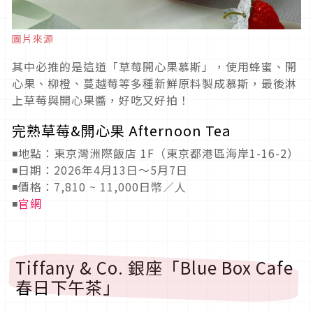
圖片來源
其中必推的是這道「草莓開心果慕斯」，使用蜂蜜、開
心果、柳橙、蔓越莓等多種新鮮原料製成慕斯，最後淋
上草莓與開心果醬，好吃又好拍！
完熟草莓&開心果 Afternoon Tea
◾地點：東京灣洲際飯店 1F（東京都港區海岸1-16-2）
◾日期：2026年4月13日〜5月7日
◾價格：7,810 ~ 11,000日幣／人
◾
官網
Tiffany & Co. 銀座「Blue Box Cafe
春日下午茶」