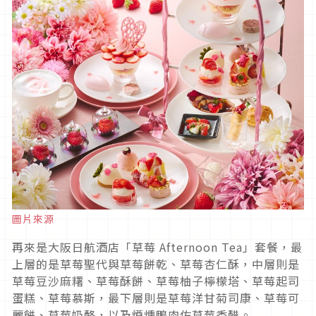
圖片來源
再來是大阪日航酒店「草莓 Afternoon Tea」套餐，最
上層的是草莓聖代與草莓餅乾、草莓杏仁酥，中層則是
草莓豆沙麻糬、草莓酥餅、草莓柚子檸檬塔、草莓起司
蛋糕、草莓慕斯，最下層則是草莓洋甘菊司康、草莓可
麗餅、草莓奶酪，以及煙燻鴨肉佐草莓香醋。