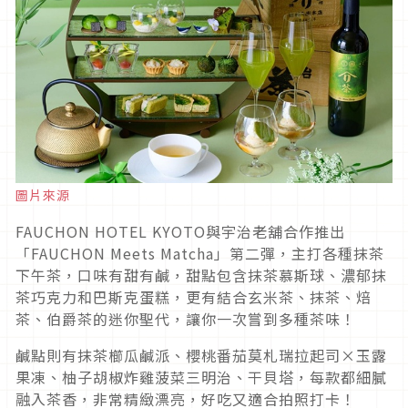
圖片來源
FAUCHON HOTEL KYOTO與宇治老舖合作推出
「FAUCHON Meets Matcha」第二彈，主打各種抹茶
下午茶，口味有甜有鹹，甜點包含抹茶慕斯球、濃郁抹
茶巧克力和巴斯克蛋糕，更有結合玄米茶、抹茶、焙
茶、伯爵茶的迷你聖代，讓你一次嘗到多種茶味！
鹹點則有抹茶櫛瓜鹹派、櫻桃番茄莫札瑞拉起司×玉露
果凍、柚子胡椒炸雞菠菜三明治、干貝塔，每款都細膩
融入茶香，非常精緻漂亮，好吃又適合拍照打卡！