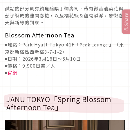
鹹點的部分則有鮪魚酪梨手鞠壽司、帶有微苦油菜花與
茄子製成的雞肉春捲，以及櫻花蝦＆蘆筍鹹派，象徵春
Share
天與新綠的到來。
Blossom Afternoon Tea
◾地點：Park Hyatt Tokyo 41F「
」（東
Peak Lounge
京都新宿區西新宿3-7-1-2）
◾日期：2026年3月16日～5月10日
◾價格：9,900日幣／人
◾
官網
JANU TOKYO「Spring Blossom
Afternoon Tea」