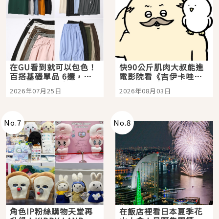
在GU看到就可以包色！
快90公斤肌肉大叔能進
百搭基礎單品 6選，閉
電影院看《吉伊卡哇》
眼全收也不心疼
嗎？日本重金屬樂團
2026年07月25日
2026年08月03日
「打首」會長與nagano
老師一同給出了答案
No.
7
No.
8
角色IP粉絲購物天堂再
在飯店裡看日本夏季花