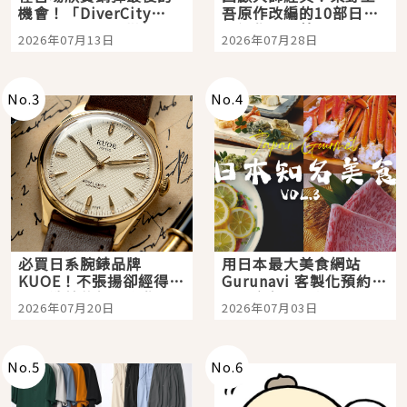
機會！「DiverCity
吾原作改編的10部日本
Tokyo Plaza」搭船、
影視作品推薦
2026年07月13日
2026年07月28日
購物、美食及夜景，一
次全體驗
No.
3
No.
4
必買日系腕錶品牌
用日本最大美食網站
KUOE！不張揚卻經得起
Gurunavi 客製化預約九
時間洗鍊的經典之作五
大都市餐廳，打造專屬
2026年07月20日
2026年07月03日
選
美食體驗！
No.
5
No.
6