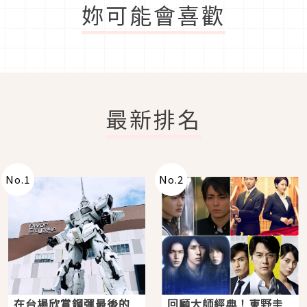
妳可能會喜歡
最新排名
No.
1
No.
2
在台場欣賞鋼彈最後的
回顧大師經典！東野圭