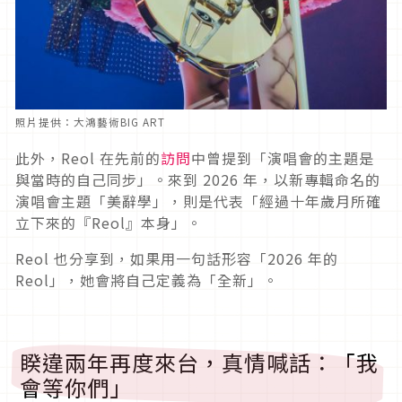
照片提供：大鴻藝術BIG ART
此外，Reol 在先前的
訪問
中曾提到「演唱會的主題是
與當時的自己同步」。來到 2026 年，以新專輯命名的
演唱會主題「美辭學」，則是代表「經過十年歲月所確
立下來的『Reol』本身」。
Reol 也分享到，如果用一句話形容「2026 年的
Reol」，她會將自己定義為「全新」。
睽違兩年再度來台，真情喊話：「我
會等你們」