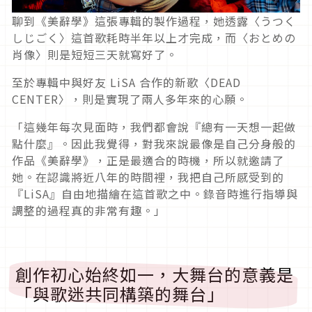
聊到
《
美辭學
》這張專輯的製作過程，她透露〈うつく
しじごく〉這首歌耗時半年以上才完成，而〈おとめの
肖像〉則是短短三天就寫好了。
至於專輯中與好友
LiSA
合作的新歌〈
DEAD
CENTER
〉，則是實現了兩人多年來的心願。
「這幾年每次見面時，我們都會說『總有一天想一起做
點什麼』。因此我覺得，對我來說最像是自己分身般的
作品《美辭學》，正是最適合的時機，所以就邀請了
她。在認識將近八年的時間裡，我把自己所感受到的
『
LiSA
』自由地描繪在這首歌之中。錄音時進行指導與
調整的過程真的非常有趣。」
創作初心始終如一，大舞台的意義是
「與歌迷共同構築的舞台」