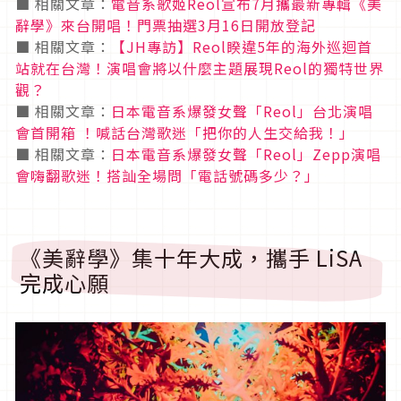
■
相關文章：
電音系歌姬Reol宣布7月攜最新專輯《美
辭學》來台開唱！門票抽選3月16日開放登記
■
相關文章：
【JH專訪】Reol睽違5年的海外巡迴首
站就在台灣！演唱會將以什麼主題展現Reol的獨特世界
觀？
■
相關文章：
日本電音系爆發女聲「Reol
」台北演唱
會首開箱
！喊話台灣歌迷「把你的人生交給我！」
■
相關文章：
日本電音系爆發女聲「Reol」Zepp演唱
會嗨翻歌迷！搭訕全場問「電話號碼多少？」
《美辭學》集十年大成，攜手 LiSA
完成心願