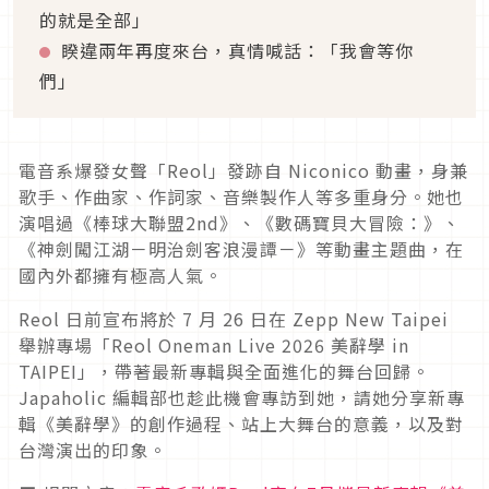
的就是全部」
睽違兩年再度來台，真情喊話：「我會等你
們」
電音系爆發女聲「Reol」發跡自 Niconico 動畫，身兼
歌手、作曲家、作詞家、音樂製作人等多重身分。她也
演唱過《棒球大聯盟2nd》、《數碼寶貝大冒險：》、
《神劍闖江湖－明治劍客浪漫譚－》等動畫主題曲，在
國內外都擁有極高人氣。
Reol 日前宣布將於 7 月 26 日在 Zepp New Taipei
舉辦專場「Reol Oneman Live 2026 美辭學 in
TAIPEI」，帶著最新專輯與全面進化的舞台回歸。
Japaholic 編輯部也趁此機會專訪到她，請她分享新專
輯《美辭學》的創作過程、站上大舞台的意義，以及對
台灣演出的印象。