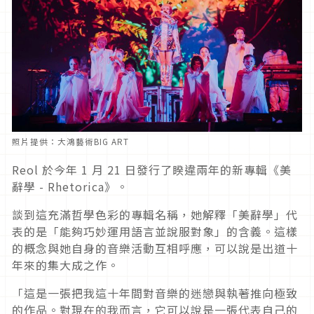
照片提供：大鴻藝術BIG ART
Reol 於
今年
1
月
21
日發行了睽違兩年的新專輯《美
辭學 - Rhetorica》。
談到這充滿哲學色彩的專輯名稱，她解釋「美辭學」代
表的是「能夠巧妙運用語言並說服對象」的含義。這樣
的概念與她自身的音樂活動互相呼應，可以說是出道十
年來的集大成之作。
「這是一張把我這十年間對音樂的迷戀與執著推向極致
的作品。對現在的我而言，它可以說是一張代表自己的