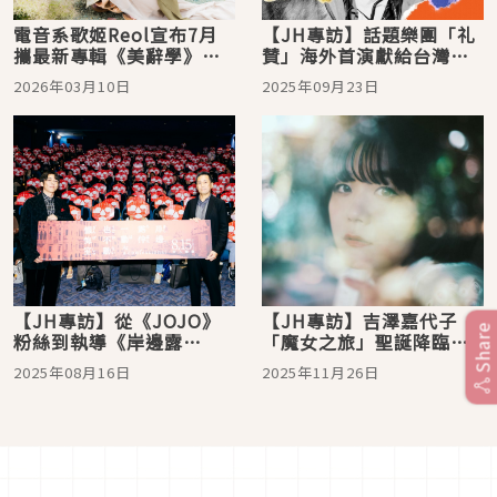
電音系歌姬Reol宣布7月
【JH專訪】話題樂團「礼
攜最新專輯《美辭學》來
賛」海外首演獻給台灣，
台開唱！門票抽選3月16日
向歌迷喊話「先喝個痛快
2026年03月10日
2025年09月23日
開放登記
再來看我們！」
【JH專訪】從《JOJO》
【JH專訪】吉澤嘉代子
Share
粉絲到執導《岸邊露
「魔女之旅」聖誕降臨台
伴》，渡邊一貴導演揭秘
灣！分享來台糗事與邂
2025年08月16日
2025年11月26日
如何與150%的高橋一生共
逅，喊話歌迷「望咱會當
創讓原作迷買單的真人化
見面！」
電影