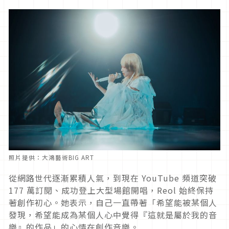
照片提供：大鴻藝術BIG ART
從網路世代逐漸累積人氣，到現在
YouTube
頻道突破
177
萬訂閱、成功登上大型場館開唱，
Reol
始終保持
著創作初心。她表示，自己一直帶著「希望能被某個人
發現，希望能成為某個人心中覺得『這就是屬於我的音
樂』的作品」的心情在創作音樂。