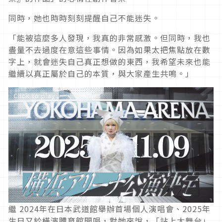
同時，她也時時刻刻提醒自己不能迷失。
「能被這麼多人發現，我真的非常感激。但同時，我也
盡量不去過度在意這些事情。因為如果太把焦點放在數
字上，就會迷失自己真正想做的東西，我希望未來也能
繼續以真正屬於自己的本質，與大家產生共鳴。」
Click to play
繼
2024
年在日本武道館舉辦首場個人演唱會、
2025
年
生日又於橫濱體育館開唱，對她來說，「站上大舞台」