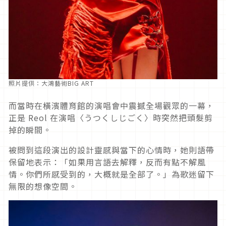
照片提供：大鴻藝術BIG ART
而當時在橫濱體育館的演唱會中震撼全場觀眾的一幕，
正是 Reol 在演唱〈うつくしじごく〉時突然把頭髮剪
掉的瞬間。
被問到這段演出的設計靈感與當下的心情時，她則語帶
保留地表示：「如果用言語去解釋，反而有點不解風
情。你們所感受到的，大概就是全部了。」為歌迷留下
無限的想像空間。