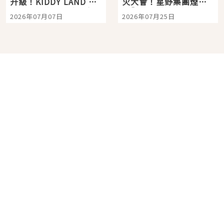
升級！KIDDY LAND 原
火大會！星野集團煙火
宿店吉伊卡哇迎客，新
景觀飯店6選，讓你不用
2026年07月07日
2026年07月25日
開幕 OMOKADO 店3分
人擠人悠閒欣賞
即達
分類列表
首頁
美容保養
潮流
旅遊
美食
時尚
藝能娛樂
購物
關於Japaholic
關於我們
免責事項
寫手招募
Japaholic Girls招募
廣告、合作洽談
關鍵字列表