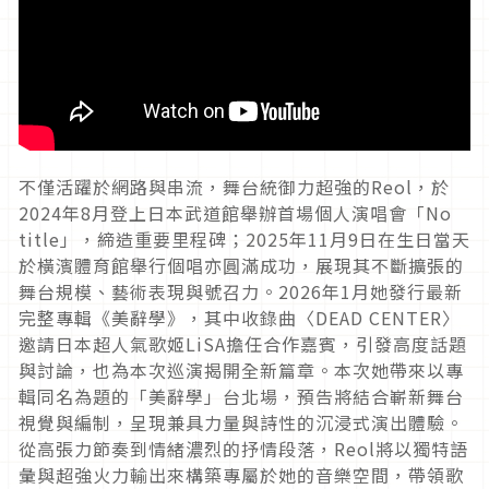
不僅活躍於網路與串流，舞台統御力超強的Reol，於
2024年8月登上日本武道館舉辦首場個人演唱會「No
title」，締造重要里程碑；2025年11月9日在生日當天
於橫濱體育館舉行個唱亦圓滿成功，展現其不斷擴張的
舞台規模、藝術表現與號召力。2026年1月她發行最新
完整專輯《美辭學》，其中收錄曲〈DEAD CENTER〉
邀請日本超人氣歌姬LiSA擔任合作嘉賓，引發高度話題
與討論，也為本次巡演揭開全新篇章。本次她帶來以專
輯同名為題的「美辭學」台北場，預告將結合嶄新舞台
視覺與編制，呈現兼具力量與詩性的沉浸式演出體驗。
從高張力節奏到情緒濃烈的抒情段落，Reol將以獨特語
彙與超強火力輸出來構築專屬於她的音樂空間，帶領歌