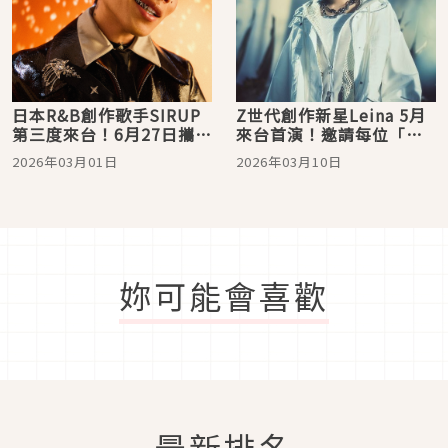
日本R&B創作歌手SIRUP
Z世代創作新星Leina 5月
第三度來台！6月27日攜樂
來台首演！邀請每位「膽
團編制唱進Legacy Taipei
小鬼」共譜笑淚交織的夜
2026年03月01日
2026年03月10日
晚
妳可能會喜歡
最新排名