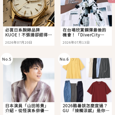
必買日系腕錶品牌
在台場欣賞鋼彈最後的
KUOE！不張揚卻經得起
機會！「DiverCity
時間洗鍊的經典之作五
Tokyo Plaza」搭船、
2026年07月20日
2026年07月13日
選
購物、美食及夜景，一
次全體驗
No.
5
No.
6
日本演員「山田裕貴」
2026酷暑該怎麼度過？
介紹，從怪演系俳優走
GU 「接觸涼感」是你的