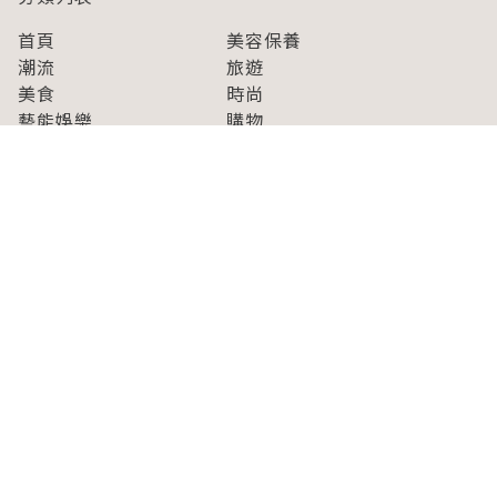
首頁
美容保養
潮流
旅遊
美食
時尚
藝能娛樂
購物
關於Japaholic
關於我們
免責事項
寫手招募
Japaholic Girls招募
廣告、合作洽談
關鍵字列表
お問い合わせ