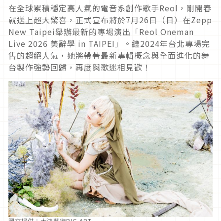
在全球累積穩定高人氣的電音系創作歌手Reol，剛開春
就送上超大驚喜，正式宣布將於7月26日（日）在Zepp
New Taipei舉辦最新的專場演出「Reol Oneman
Live 2026 美辭學 in TAIPEI」。繼2024年台北專場完
售的超絕人氣，她將帶著最新專輯概念與全面進化的舞
台製作強勢回歸，再度與歌迷相見歡！
圖文提供：大鴻藝術BIG ART