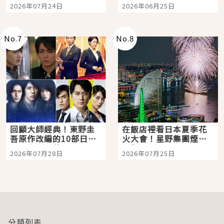
向國民級日劇主角
夏日救星
2026年07月24日
2026年06月25日
No.
7
No.
8
回顧大師經典！東野圭
在飯店裡看日本夏季花
吾原作改編的10部日本
火大會！星野集團煙火
影視作品推薦
景觀飯店6選，讓你不用
2026年07月28日
2026年07月25日
人擠人悠閒欣賞
分類列表