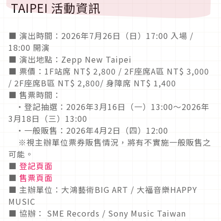
TAIPEI 活動資訊
■ 演出時間：2026年7月26日（日）17:00 入場 /
18:00 開演
■ 演出地點：Zepp New Taipei
■ 票價：1F站席 NT$ 2,800 / 2F座席A區 NT$ 3,000
/ 2F座席B區 NT$ 2,800/ 身障席 NT$ 1,400
■ 售票時間：
・登記抽選：2026年3月16日（一）13:00〜2026年
3月18日（三）13:00
・一般販售：2026年4月2日（四）12:00
※視主辦單位票券販售情況，將有不實施一般販售之
可能。
■
登記頁面
■
售票頁面
■ 主辦單位：大鴻藝術BIG ART / 大福音樂HAPPY
MUSIC
■ 協辦： SME Records / Sony Music Taiwan