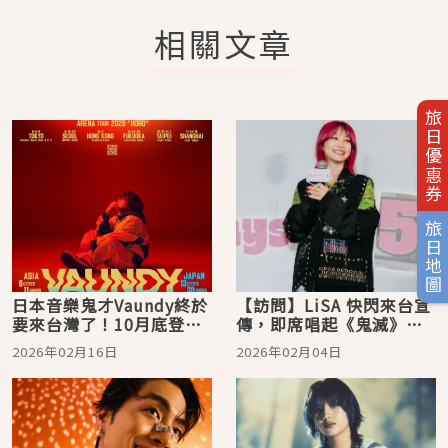
相關文章
旅日優惠券
旅日地圖
日本音樂鬼才Vaundy終於
【訪問】LiSA 快閃來台宣
要來台灣了！10月底登台
傳，即席唱起《鬼滅》新
北小巨蛋連唱兩天
歌卻怕暴雷？加碼曝光新
2026年02月16日
2026年02月04日
年年糕獨家吃法