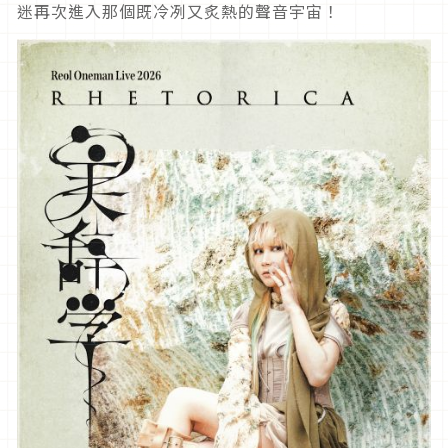
迷再次進入那個既冷冽又炙熱的聲音宇宙！