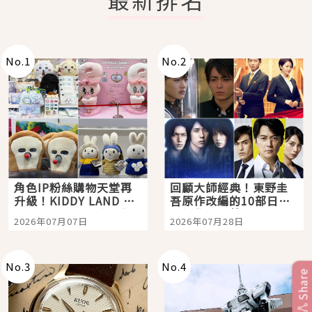
No.
1
No.
2
角色IP粉絲購物天堂再
回顧大師經典！東野圭
升級！KIDDY LAND 原
吾原作改編的10部日本
宿店吉伊卡哇迎客，新
影視作品推薦
2026年07月07日
2026年07月28日
開幕 OMOKADO 店3分
即達
No.
3
No.
4
Share