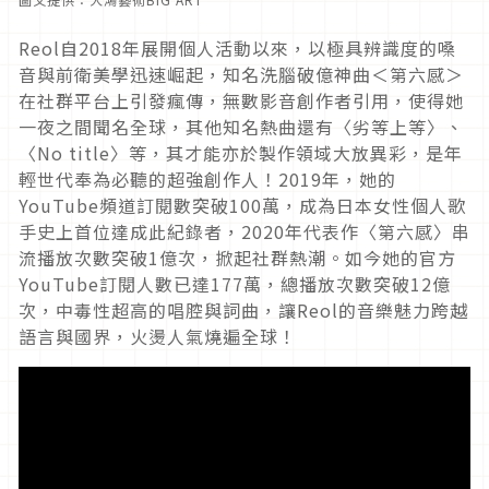
Reol自2018年展開個人活動以來，以極具辨識度的嗓
音與前衛美學迅速崛起，知名洗腦破億神曲＜第六感＞
在社群平台上引發瘋傳，無數影音創作者引用，使得她
一夜之間聞名全球，其他知名熱曲還有〈劣等上等〉、
〈No title〉等，其才能亦於製作領域大放異彩，是年
輕世代奉為必聽的超強創作人！2019年，她的
YouTube頻道訂閱數突破100萬，成為日本女性個人歌
手史上首位達成此紀錄者，2020年代表作〈第六感〉串
流播放次數突破1億次，掀起社群熱潮。如今她的官方
YouTube訂閱人數已達177萬，總播放次數突破12億
次，中毒性超高的唱腔與詞曲，讓Reol的音樂魅力跨越
語言與國界，火燙人氣燒遍全球！