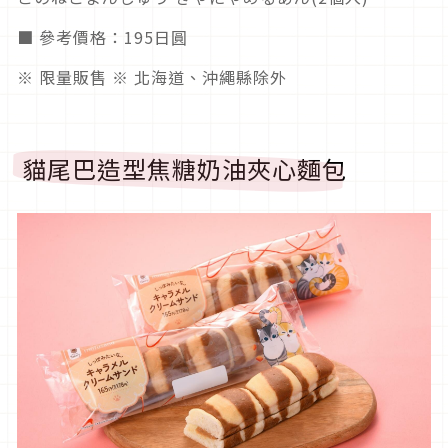
■ 參考價格：195日圓
※ 限量販售 ※ 北海道、沖繩縣除外
貓尾巴造型焦糖奶油夾心麵包