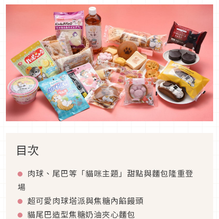
目次
肉球、尾巴等「貓咪主題」甜點與麵包隆重登
場
超可愛肉球塔派與焦糖內餡饅頭
貓尾巴造型焦糖奶油夾心麵包