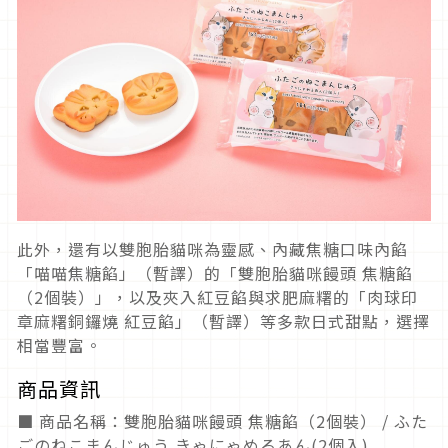
此外，還有以雙胞胎貓咪為靈感、內藏焦糖口味內餡
「喵喵焦糖餡」（暫譯）的「雙胞胎貓咪饅頭 焦糖餡
（2個裝）」，以及夾入紅豆餡與求肥麻糬的「肉球印
章麻糬銅鑼燒 紅豆餡」（暫譯）等多款日式甜點，選擇
相當豐富。
商品資訊
■ 商品名稱：雙胞胎貓咪饅頭 焦糖餡（2個裝） / ふた
ごのねこまんじゅう きゃにゃめるあん(2個入)