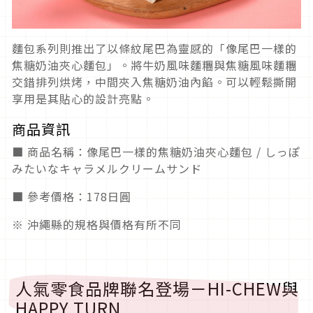
麵包系列則推出了以條紋尾巴為靈感的「像尾巴一樣的
焦糖奶油夾心麵包」。將牛奶風味麵糰與焦糖風味麵糰
交錯排列烘烤，中間夾入焦糖奶油內餡。可以輕鬆撕開
享用是其貼心的設計亮點。
商品資訊
■ 商品名稱：
像尾巴一樣的焦糖奶油夾心麵包
/ しっぽ
みたいなキャラメルクリームサンド
■ 參考價格：178日圓
※ 沖繩縣的規格與價格有所不同
人氣零食品牌聯名登場－HI-CHEW與
HAPPY TURN