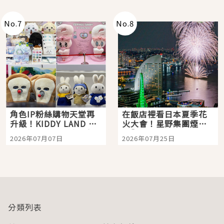
老師一同給出了答案
No.
7
No.
8
角色IP粉絲購物天堂再
在飯店裡看日本夏季花
升級！KIDDY LAND 原
火大會！星野集團煙火
宿店吉伊卡哇迎客，新
景觀飯店6選，讓你不用
2026年07月07日
2026年07月25日
開幕 OMOKADO 店3分
人擠人悠閒欣賞
即達
分類列表