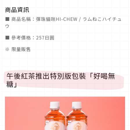
商品資訊
■ 商品名稱：彈珠貓咪HI-CHEW / ラムねこハイチュ
ウ
■ 參考價格：257日圓
※ 限量販售
午後紅茶推出特別版包裝「好喝無
糖」