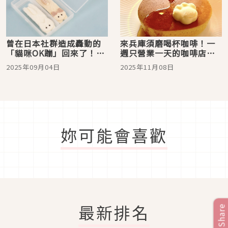
曾在日本社群造成轟動的
來兵庫須磨喝杯咖啡！一
「貓咪OK蹦」回來了！9
週只營業一天的咖啡店
月新扭蛋一定要收藏
「こころね珈琲」，這裡
2025年09月04日
2025年11月08日
有療癒的貓咪造型餐點
妳可能會喜歡
最新排名
Share