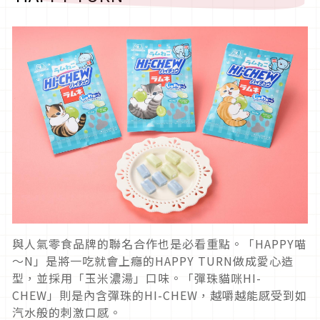
與人氣零食品牌的聯名合作也是必看重點。「HAPPY喵
～N」是將一吃就會上癮的HAPPY TURN做成愛心造
型，並採用「玉米濃湯」口味。「彈珠貓咪HI-
CHEW」則是內含彈珠的HI-CHEW，越嚼越能感受到如
汽水般的刺激口感。