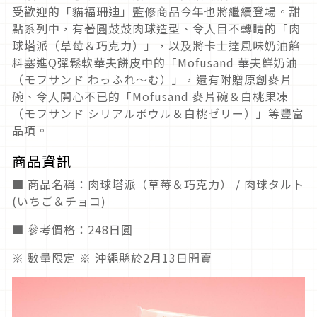
受歡迎的「貓福珊迪」監修商品今年也將繼續登場。甜
點系列中，有著圓鼓鼓肉球造型、令人目不轉睛的「肉
球塔派（草莓＆巧克力）」，以及將卡士達風味奶油餡
料塞進Q彈鬆軟華夫餅皮中的「Mofusand 華夫鮮奶油
（モフサンド わっふれ～む）」，還有附贈原創麥片
碗、令人開心不已的「Mofusand 麥片碗＆白桃果凍
（モフサンド シリアルボウル＆白桃ゼリー）」等豐富
品項。
商品資訊
■ 商品名稱：肉球塔派（草莓＆巧克力） / 肉球タルト
(いちご＆チョコ)
■ 參考價格：248日圓
※ 數量限定 ※ 沖繩縣於2月13日開賣