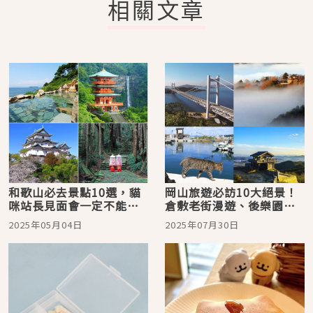
相關文章
和歌山必去景點10選，貓
岡山旅遊必訪10大絕景！
咪站長見面會一定不能錯
倉敷老街漫遊、後樂園賞
過！
四季美景、湯原溫泉療癒
2025年05月04日
2025年07月30日
放鬆、真鍋島貓咪相伴—
讓晴天之國徹底療癒你的
身心