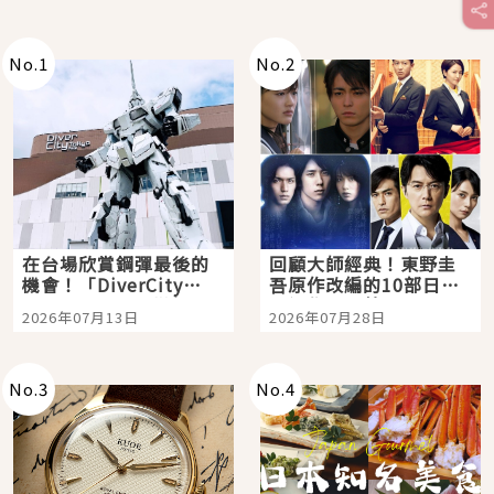
No.
1
No.
2
在台場欣賞鋼彈最後的
回顧大師經典！東野圭
機會！「DiverCity
吾原作改編的10部日本
Tokyo Plaza」搭船、
影視作品推薦
2026年07月13日
2026年07月28日
購物、美食及夜景，一
次全體驗
No.
3
No.
4