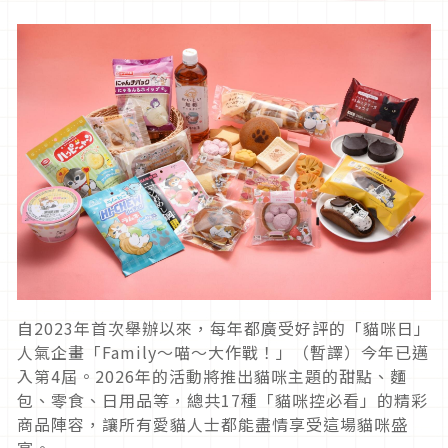
自2023年首次舉辦以來，每年都廣受好評的「貓咪日」
人氣企畫「Family～喵～大作戰！」（暫譯）今年已邁
入第4屆。2026年的活動將推出貓咪主題的甜點、麵
包、零食、日用品等，總共17種「貓咪控必看」的精彩
商品陣容，讓所有愛貓人士都能盡情享受這場貓咪盛
宴。