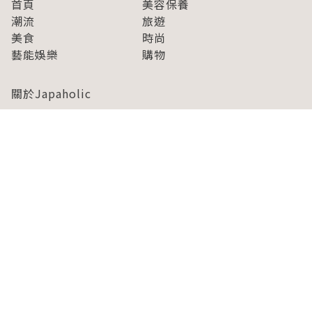
首頁
美容保養
潮流
旅遊
美食
時尚
藝能娛樂
購物
關於Japaholic
關於我們
免責事項
寫手招募
Japaholic Girls招募
廣告、合作洽談
關鍵字列表
お問い合わせ
看看更多有關Japaholic！