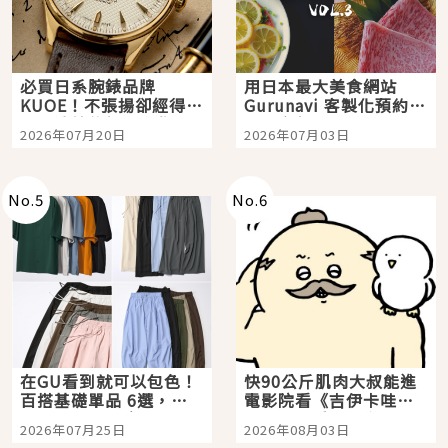
必買日系腕錶品牌
用日本最大美食網站
KUOE！不張揚卻經得起
Gurunavi 客製化預約九
時間洗鍊的經典之作五
大都市餐廳，打造專屬
2026年07月20日
2026年07月03日
選
美食體驗！
No.
5
No.
6
在GU看到就可以包色！
快90公斤肌肉大叔能進
百搭基礎單品 6選，閉
電影院看《吉伊卡哇》
眼全收也不心疼
嗎？日本重金屬樂團
2026年07月25日
2026年08月03日
「打首」會長與nagano