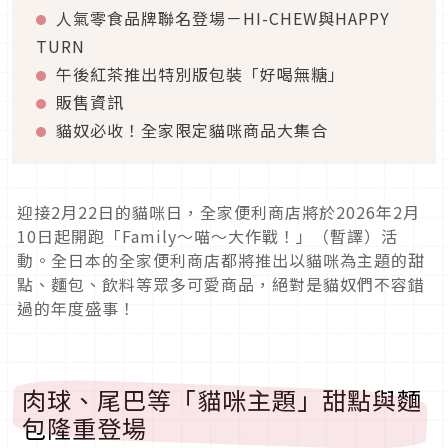
人氣零食品牌聯名登場－HI-CHEW與HAPPY
TURN
午後紅茶推出特別版包裝「好喝無糖」
販售資訊
貓奴必收！全家限定貓咪商品大集合
迎接2月22日的貓咪日，全家便利商店將於2026年2月
10日起開跑「Family～喵～大作戰！」（暫譯）活
動。全日本的全家便利商店都將推出以貓咪為主題的甜
點、麵包、飲料等眾多可愛商品，絕對是貓奴們不容錯
過的年度盛事！
肉球、尾巴等「貓咪主題」甜點與麵
包隆重登場