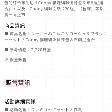
包的綜合布朗尼「Coony 貓咪貓咪側背包＆布朗尼組
合」，以及「Coony 貓咪面紙 220組」（暫譯）等都
將一同上市。
商品資訊
■ 商品名稱：クーニーねこねこサコッシュ＆ブラウニ
ーセット /
Coony 貓咪貓咪側背包＆布朗尼組合
■ 參考價格：2,220日圓
※ 限量販售
販售資訊
活動詳細資訊
■ 活動名稱：ファミリ〜にゃ〜ト大作戦！