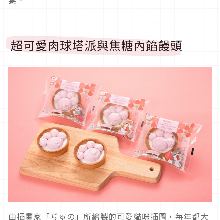
超可愛肉球塔派與焦糖內餡饅頭
由插畫家「ぢゅの」所繪製的可愛貓咪插圖，每年都大