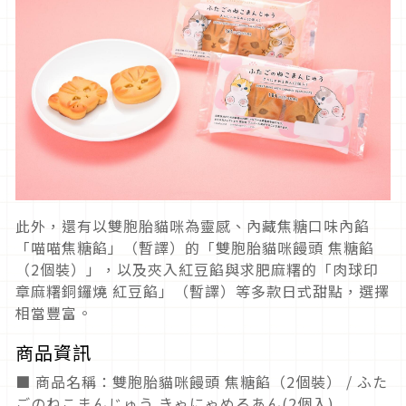
此外，還有以雙胞胎貓咪為靈感、內藏焦糖口味內餡
「喵喵焦糖餡」（暫譯）的「雙胞胎貓咪饅頭 焦糖餡
（2個裝）」，以及夾入紅豆餡與求肥麻糬的「肉球印
章麻糬銅鑼燒 紅豆餡」（暫譯）等多款日式甜點，選擇
相當豐富。
商品資訊
■ 商品名稱：雙胞胎貓咪饅頭 焦糖餡（2個裝） / ふた
ごのねこまんじゅう きゃにゃめるあん(2個入)