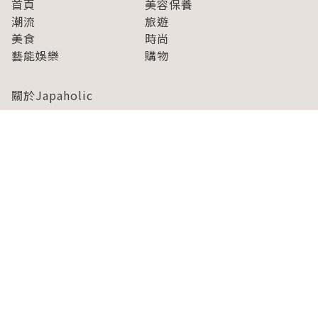
首頁
美容保養
潮流
旅遊
美食
時尚
藝能娛樂
購物
關於Japaholic
關於我們
免責事項
寫手招募
Japaholic Girls招募
廣告、合作洽談
關鍵字列表
お問い合わせ
看看更多有關Japaholic！