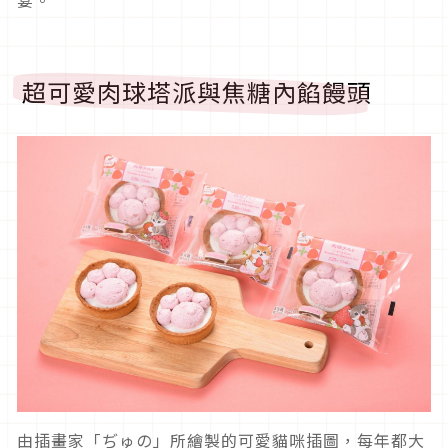
超可愛肉球塔派與焦糖內餡饅頭
由插畫家「ぢゅの」所繪製的可愛貓咪插圖，每年都大