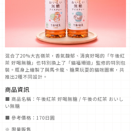
混合了20%大吉嶺茶，香氣馥郁、清爽好喝的「午後紅
茶 好喝無糖」也特別換上了「貓福珊迪」監修的特別包
裝。瓶身上繪製了與馬卡龍、糖果玩耍的貓咪圖案，共
推出2種不同設計。
商品資訊
■ 商品名稱：午後紅茶 好喝無糖 / 午後の紅茶 おいし
い無糖
■ 參考價格：170日圓
※ 限量販售