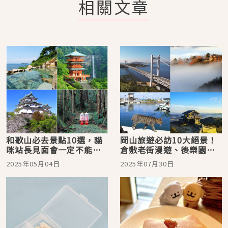
相關文章
和歌山必去景點10選，貓
岡山旅遊必訪10大絕景！
咪站長見面會一定不能錯
倉敷老街漫遊、後樂園賞
過！
四季美景、湯原溫泉療癒
2025年05月04日
2025年07月30日
放鬆、真鍋島貓咪相伴—
讓晴天之國徹底療癒你的
身心