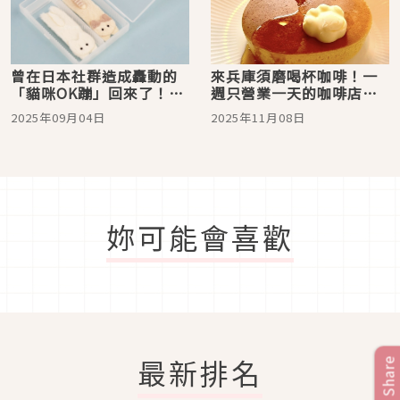
曾在日本社群造成轟動的
來兵庫須磨喝杯咖啡！一
「貓咪OK蹦」回來了！9
週只營業一天的咖啡店
月新扭蛋一定要收藏
「こころね珈琲」，這裡
2025年09月04日
2025年11月08日
有療癒的貓咪造型餐點
妳可能會喜歡
最新排名
Share