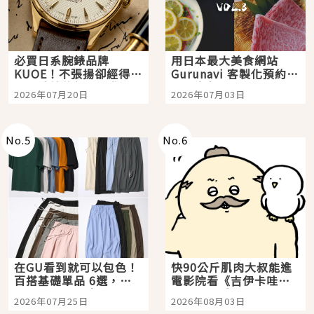
必買日系腕錶品牌
用日本最大美食網站
KUOE！不張揚卻經得起
Gurunavi 客製化預約九
時間洗鍊的經典之作五
大都市餐廳，打造專屬
2026年07月20日
2026年07月03日
選
美食體驗！
No.
5
No.
6
在GU看到就可以包色！
快90公斤肌肉大叔能進
百搭基礎單品 6選，閉
電影院看《吉伊卡哇》
眼全收也不心疼
嗎？日本重金屬樂團
2026年07月25日
2026年08月03日
「打首」會長與nagano