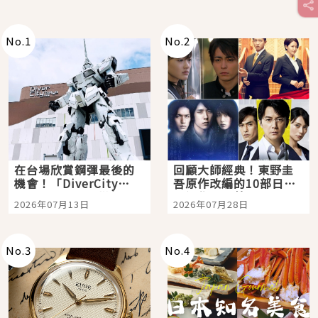
No.
1
No.
2
在台場欣賞鋼彈最後的
回顧大師經典！東野圭
機會！「DiverCity
吾原作改編的10部日本
Tokyo Plaza」搭船、
影視作品推薦
2026年07月13日
2026年07月28日
購物、美食及夜景，一
次全體驗
No.
3
No.
4