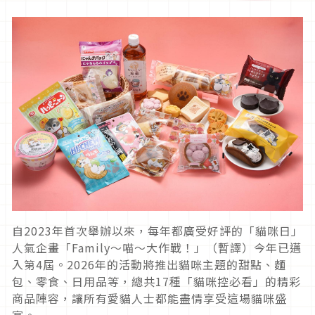
自2023年首次舉辦以來，每年都廣受好評的「貓咪日」
人氣企畫「Family～喵～大作戰！」（暫譯）今年已邁
入第4屆。2026年的活動將推出貓咪主題的甜點、麵
包、零食、日用品等，總共17種「貓咪控必看」的精彩
商品陣容，讓所有愛貓人士都能盡情享受這場貓咪盛
宴。