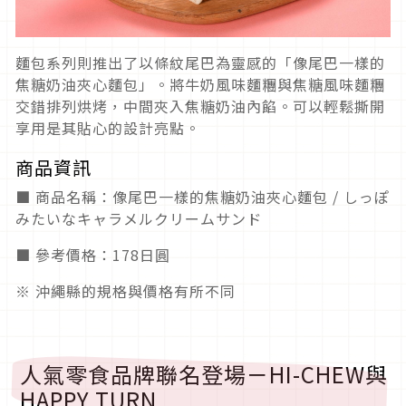
麵包系列則推出了以條紋尾巴為靈感的「像尾巴一樣的
焦糖奶油夾心麵包」。將牛奶風味麵糰與焦糖風味麵糰
交錯排列烘烤，中間夾入焦糖奶油內餡。可以輕鬆撕開
享用是其貼心的設計亮點。
商品資訊
■ 商品名稱：
像尾巴一樣的焦糖奶油夾心麵包
/ しっぽ
みたいなキャラメルクリームサンド
■ 參考價格：178日圓
※ 沖繩縣的規格與價格有所不同
人氣零食品牌聯名登場－HI-CHEW與
HAPPY TURN