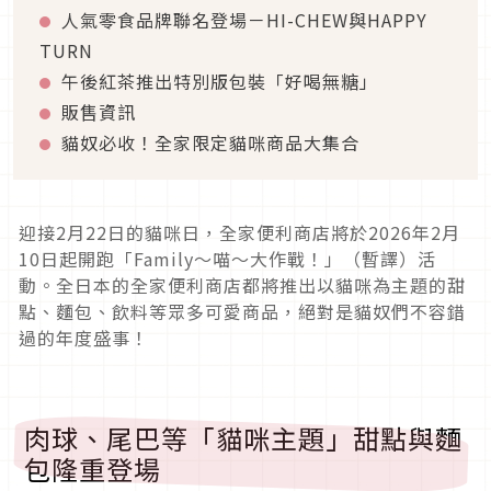
人氣零食品牌聯名登場－HI-CHEW與HAPPY
TURN
午後紅茶推出特別版包裝「好喝無糖」
販售資訊
貓奴必收！全家限定貓咪商品大集合
迎接2月22日的貓咪日，全家便利商店將於2026年2月
10日起開跑「Family～喵～大作戰！」（暫譯）活
動。全日本的全家便利商店都將推出以貓咪為主題的甜
點、麵包、飲料等眾多可愛商品，絕對是貓奴們不容錯
過的年度盛事！
肉球、尾巴等「貓咪主題」甜點與麵
包隆重登場