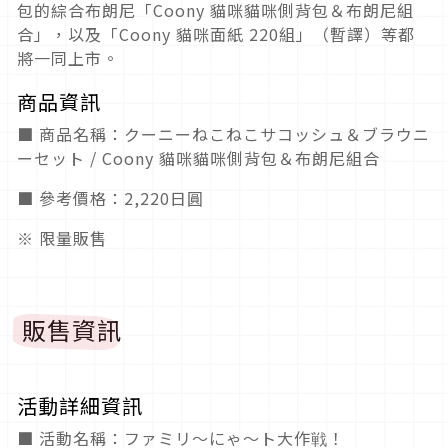
包的綜合布朗尼「Coony 貓咪貓咪側背包＆布朗尼組
合」，以及「Coony 貓咪面紙 220組」（暫譯）等都
將一同上市。
商品資訊
■ 商品名稱：クーニーねこねこサコッシュ＆ブラウニ
ーセット /
Coony 貓咪貓咪側背包＆布朗尼組合
■ 參考價格：2,220日圓
※ 限量販售
販售資訊
活動詳細資訊
■ 活動名稱：ファミリ〜にゃ〜ト大作戦！