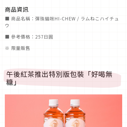
商品資訊
■ 商品名稱：彈珠貓咪HI-CHEW / ラムねこハイチュ
ウ
■ 參考價格：257日圓
※ 限量販售
午後紅茶推出特別版包裝「好喝無
糖」