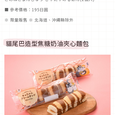
■ 參考價格：195日圓
※ 限量販售 ※ 北海道、沖繩縣除外
貓尾巴造型焦糖奶油夾心麵包