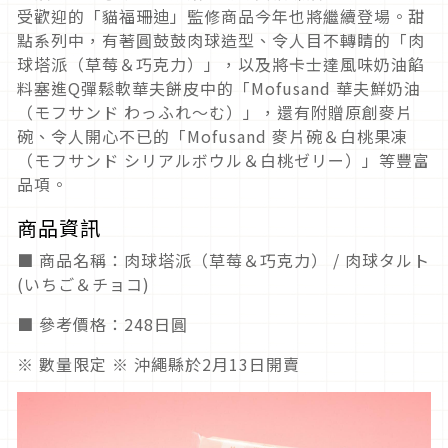
受歡迎的「貓福珊迪」監修商品今年也將繼續登場。甜
點系列中，有著圓鼓鼓肉球造型、令人目不轉睛的「肉
球塔派（草莓＆巧克力）」，以及將卡士達風味奶油餡
料塞進Q彈鬆軟華夫餅皮中的「Mofusand 華夫鮮奶油
（モフサンド わっふれ～む）」，還有附贈原創麥片
碗、令人開心不已的「Mofusand 麥片碗＆白桃果凍
（モフサンド シリアルボウル＆白桃ゼリー）」等豐富
品項。
商品資訊
■ 商品名稱：肉球塔派（草莓＆巧克力） / 肉球タルト
(いちご＆チョコ)
■ 參考價格：248日圓
※ 數量限定 ※ 沖繩縣於2月13日開賣