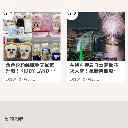
老師一同給出了答案
No.
7
No.
8
角色IP粉絲購物天堂再
在飯店裡看日本夏季花
升級！KIDDY LAND 原
火大會！星野集團煙火
宿店吉伊卡哇迎客，新
景觀飯店6選，讓你不用
2026年07月07日
2026年07月25日
開幕 OMOKADO 店3分
人擠人悠閒欣賞
即達
分類列表