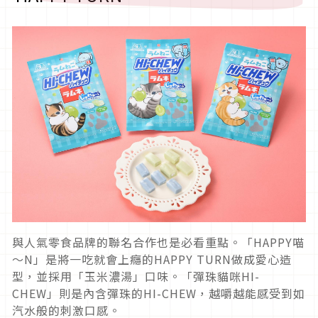
與人氣零食品牌的聯名合作也是必看重點。「HAPPY喵
～N」是將一吃就會上癮的HAPPY TURN做成愛心造
型，並採用「玉米濃湯」口味。「彈珠貓咪HI-
CHEW」則是內含彈珠的HI-CHEW，越嚼越能感受到如
汽水般的刺激口感。