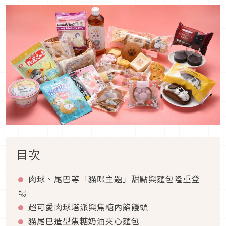
目次
肉球、尾巴等「貓咪主題」甜點與麵包隆重登
場
超可愛肉球塔派與焦糖內餡饅頭
貓尾巴造型焦糖奶油夾心麵包