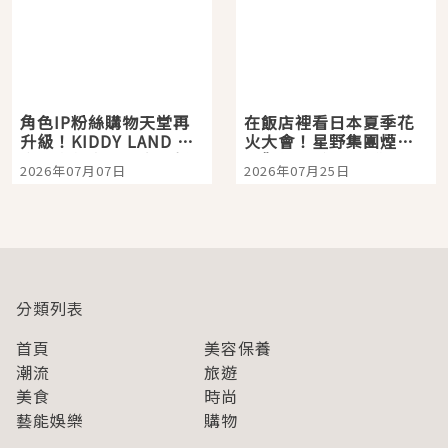
角色IP粉絲購物天堂再
在飯店裡看日本夏季花
升級！KIDDY LAND 原
火大會！星野集團煙火
宿店吉伊卡哇迎客，新
景觀飯店6選，讓你不用
2026年07月07日
2026年07月25日
開幕 OMOKADO 店3分
人擠人悠閒欣賞
即達
分類列表
首頁
美容保養
潮流
旅遊
美食
時尚
藝能娛樂
購物