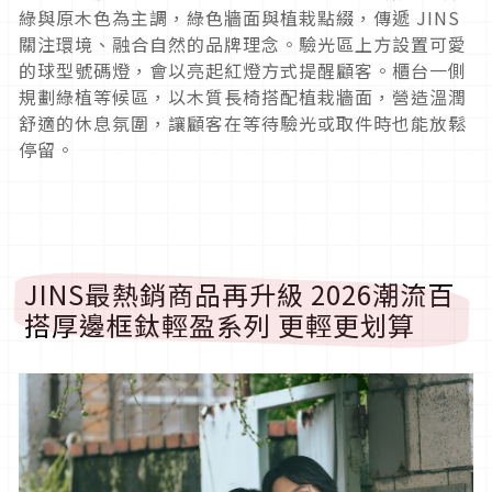
綠與原木色為主調，綠色牆面與植栽點綴，傳遞 JINS
關注環境、融合自然的品牌理念。驗光區上方設置可愛
的球型號碼燈，會以亮起紅燈方式提醒顧客。櫃台一側
規劃綠植等候區，以木質長椅搭配植栽牆面，營造溫潤
舒適的休息氛圍，讓顧客在等待驗光或取件時也能放鬆
停留。
JINS最熱銷商品再升級 2026潮流百
搭厚邊框鈦輕盈系列 更輕更划算