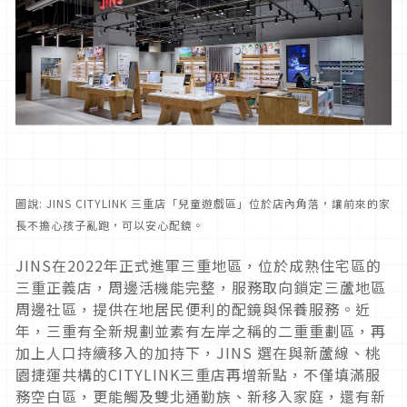
圖說: JINS CITYLINK 三重店「兒童遊戲區」位於店內角落，讓前來的家
長不擔心孩子亂跑，可以安心配鏡。
JINS在2022年正式進軍三重地區，位於成熟住宅區的
三重正義店，周邊活機能完整，服務取向鎖定三蘆地區
周邊社區，提供在地居民便利的配鏡與保養服務。近
年，三重有全新規劃並素有左岸之稱的二重重劃區，再
加上人口持續移入的加持下，JINS 選在與新蘆線、桃
園捷運共構的CITYLINK三重店再增新點，不僅填滿服
務空白區，更能觸及雙北通勤族、新移入家庭，還有新