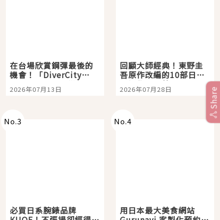
在台場欣賞鋼彈最後的
回顧大師經典！東野圭
機會！「DiverCity
吾原作改編的10部日本
Tokyo Plaza」搭船、
影視作品推薦
2026年07月13日
2026年07月28日
Share
購物、美食及夜景，一
次全體驗
No.
3
No.
4
必買日系腕錶品牌
用日本最大美食網站
KUOE！不張揚卻經得起
Gurunavi 客製化預約九