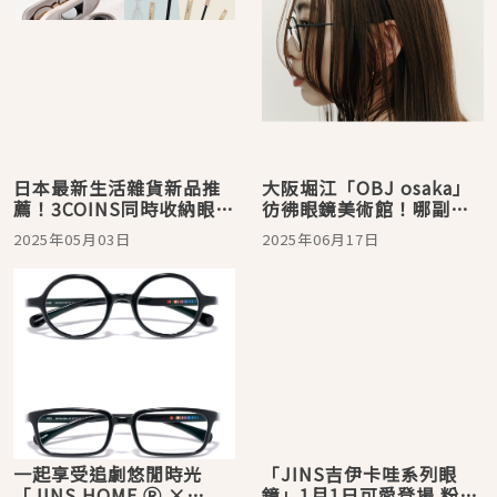
日本最新生活雜貨新品推
大阪堀江「OBJ osaka」
薦！3COINS同時收納眼鏡
彷彿眼鏡美術館！哪副
&隱形眼鏡太方便
「命定眼鏡」會乘載著你
2025年05月03日
2025年06月17日
的故事呢？
一起享受追劇悠閒時光
「JINS吉伊卡哇系列眼
「JINS HOME Ⓡ ×
鏡」1月1日可愛登場 粉絲