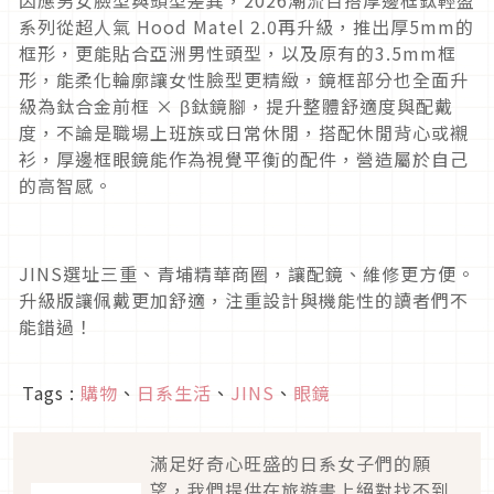
系列從超人氣 Hood Matel 2.0再升級，推出厚5mm的
框形，更能貼合亞洲男性頭型，以及原有的3.5mm框
形，能柔化輪廓讓女性臉型更精緻，鏡框部分也全面升
級為鈦合金前框 × β鈦鏡腳，提升整體舒適度與配戴
度，不論是職場上班族或日常休閒，搭配休閒背心或襯
衫，厚邊框眼鏡能作為視覺平衡的配件，營造屬於自己
的高智感。
JINS選址三重、青埔精華商圈，讓配鏡、維修更方便。
升級版讓佩戴更加舒適，注重設計與機能性的讀者們不
能錯過！
Tags :
購物
、
日系生活
、
JINS
、
眼鏡
滿足好奇心旺盛的日系女子們的願
望，我們提供在旅遊書上絕對找不到