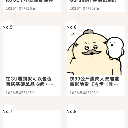
時間洗鍊的經典之作五
大都市餐廳，打造專屬
2026年07月20日
2026年07月03日
選
美食體驗！
No.
5
No.
6
在GU看到就可以包色！
快90公斤肌肉大叔能進
百搭基礎單品 6選，閉
電影院看《吉伊卡哇》
眼全收也不心疼
嗎？日本重金屬樂團
2026年07月25日
2026年08月03日
「打首」會長與nagano
老師一同給出了答案
No.
7
No.
8