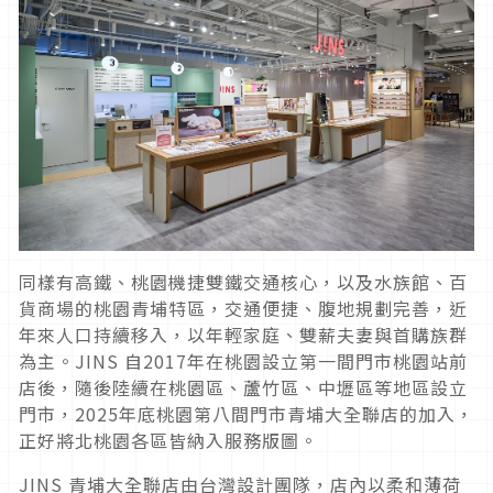
同樣有高鐵、桃園機捷雙鐵交通核心，以及水族館、百
貨商場的桃園青埔特區，交通便捷、腹地規劃完善，近
年來人口持續移入，以年輕家庭、雙薪夫妻與首購族群
為主。JINS 自2017年在桃園設立第一間門市桃園站前
店後，隨後陸續在桃園區、蘆竹區、中壢區等地區設立
門市，2025年底桃園第八間門市青埔大全聯店的加入，
正好將北桃園各區皆納入服務版圖。
JINS 青埔大全聯店由台灣設計團隊，店內以柔和薄荷