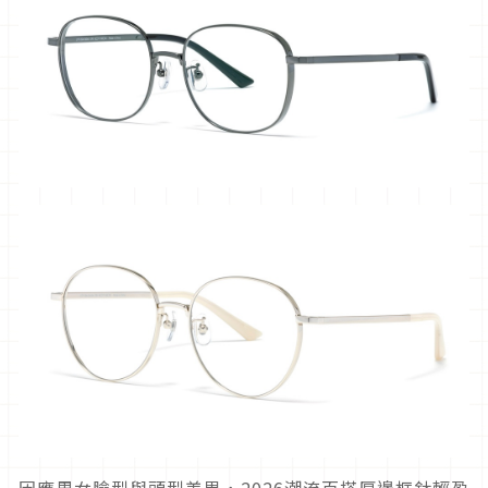
因應男女臉型與頭型差異，2026潮流百搭厚邊框鈦輕盈