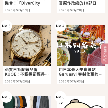
機會！「DiverCity
吾原作改編的10部日本
Tokyo Plaza」搭船、
影視作品推薦
2026年07月13日
2026年07月28日
購物、美食及夜景，一
次全體驗
No.
3
No.
4
Share
必買日系腕錶品牌
用日本最大美食網站
KUOE！不張揚卻經得起
Gurunavi 客製化預約九
時間洗鍊的經典之作五
大都市餐廳，打造專屬
2026年07月20日
2026年07月03日
選
美食體驗！
No.
5
No.
6