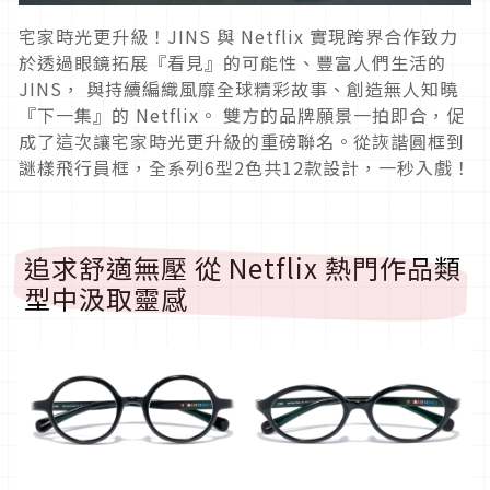
宅家時光更升級！JINS 與 Netflix 實現跨界合作致力
於透過眼鏡拓展『看見』的可能性、豐富人們生活的
JINS， 與持續編織風靡全球精彩故事、創造無人知曉
『下一集』的 Netflix。 雙方的品牌願景一拍即合，促
成了這次讓宅家時光更升級的重磅聯名。從詼諧圓框到
謎樣飛行員框，全系列6型2色共12款設計，一秒入戲！
追求舒適無壓 從 Netflix 熱門作品類
型中汲取靈感