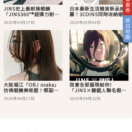
JINS史上最耐操眼鏡
日本最新生活雜貨新品推
「JINS360°®超彈力耐壓
薦！3COINS同時收納眼鏡
系列」震撼上市！
&隱形眼鏡太方便
旅日地圖
2025年04月27日
2025年05月03日
大阪堀江「OBJ osaka」
我會全部展現給你!
彷彿眼鏡美術館！哪副
「JINS×鏈鋸人聯名眼
「命定眼鏡」會乘載著你
鏡」 鏈鋸鋸齒、蕾潔頸環
2025年06月17日
2025年09月22日
的故事呢？
融入眼鏡 最炸惡魔美學 鏈
鋸人迷必收!