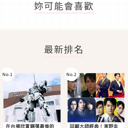
妳可能會喜歡
最新排名
No.
1
No.
2
在台場欣賞鋼彈最後的
回顧大師經典！東野圭