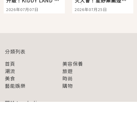
升級！KIDDY LAND 原
火大會！星野集團煙火
宿店吉伊卡哇迎客，新
景觀飯店6選，讓你不用
2026年07月07日
2026年07月25日
開幕 OMOKADO 店3分
人擠人悠閒欣賞
即達
分類列表
首頁
美容保養
潮流
旅遊
美食
時尚
藝能娛樂
購物
關於Japaholic
關於我們
免責事項
寫手招募
Japaholic Girls招募
廣告、合作洽談
關鍵字列表
お問い合わせ