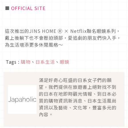
■
OFFICIAL SITE
這次推出的JINS HOME Ⓡ × Netflix聯名眼鏡系列，
戴上後躺下也不會壓迫頭部，愛追劇的朋友們快入手，
為生活增添更多休閒風格～
Tags :
購物
、
日系生活
、
眼鏡
滿足好奇心旺盛的日系女子們的願
望，我們提供在旅遊書上絕對找不到
的日本在地即時觀光情報、到日本必
買的購物資訊新消息、日本生活風尚
資訊以及藝術、文化等，豐富多元的
內容。