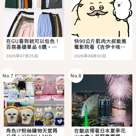
在GU看到就可以包色！
快90公斤肌肉大叔能進
百搭基礎單品 6選，閉
電影院看《吉伊卡哇》
眼全收也不心疼
嗎？日本重金屬樂團
2026年07月25日
2026年08月03日
「打首」會長與nagano
老師一同給出了答案
No.
7
No.
8
角色IP粉絲購物天堂再
在飯店裡看日本夏季花