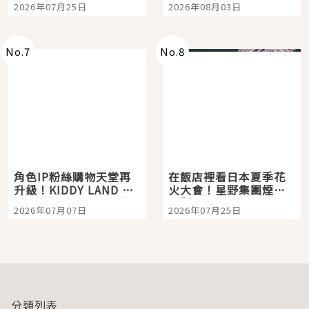
2026年07月25日
2026年08月03日
「打首」會長與nagano
老師一同給出了答案
No.
7
No.
8
角色IP粉絲購物天堂再
在飯店裡看日本夏季花
升級！KIDDY LAND 原
火大會！星野集團煙火
宿店吉伊卡哇迎客，新
景觀飯店6選，讓你不用
2026年07月07日
2026年07月25日
開幕 OMOKADO 店3分
人擠人悠閒欣賞
即達
分類列表