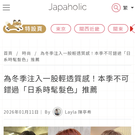
繁
東京
關西近畿
關東
首頁
時尚
為冬季注入一股輕透質感！本季不可錯過「日
系時髦髮色」推薦
為冬季注入一股輕透質感！本季不可
錯過「日系時髦髮色」推薦
2026年01月11日
｜ By
Layla 陳亭希