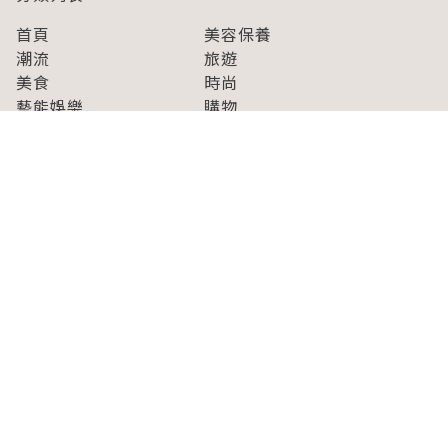
首頁
美容保養
潮流
旅遊
美食
時尚
藝能娛樂
購物
關於Japaholic
關於我們
免責事項
寫手招募
Japaholic Girls招募
廣告、合作洽談
關鍵字列表
お問い合わせ