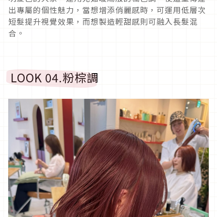
出專屬的個性魅力，當想增添俏麗感時，可運用低層次
短髮提升視覺效果，而想製造輕甜感則可融入長髮混
合。
LOOK 04.
粉棕調