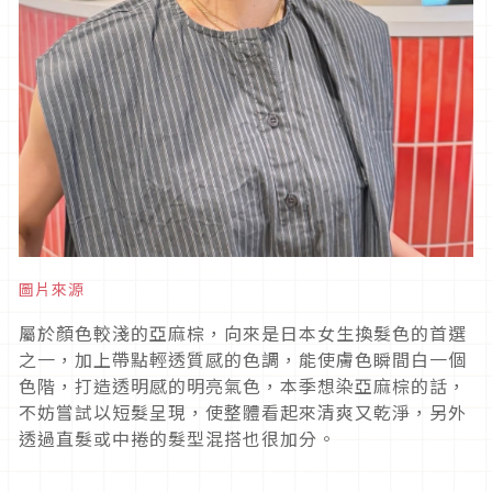
圖片來源
屬於顏色較淺的亞麻棕，向來是日本女生換髮色的首選
之一，加上帶點輕透質感的色調，能使膚色瞬間白一個
色階，打造透明感的明亮氣色，本季想染亞麻棕的話，
不妨嘗試以短髮呈現，使整體看起來清爽又乾淨，另外
透過直髮或中捲的髮型混搭也很加分。