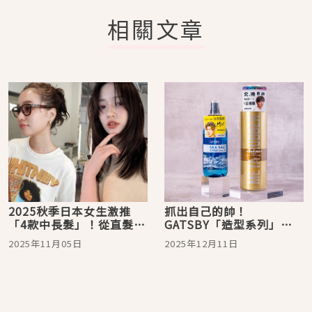
相關文章
2025秋季日本女生激推
抓出自己的帥！
「4款中長髮」！從直髮、
GATSBY「造型系列」輕
微捲、編髮造型推薦
鬆打造你的秋冬時尚髮型
2025年11月05日
2025年12月11日