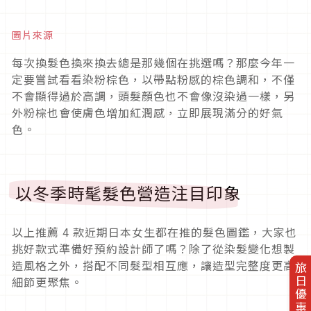
圖片來源
每次換髮色換來換去總是那幾個在挑選嗎？那麼今年一
定要嘗試看看染粉棕色，以帶點粉感的棕色調和，不僅
不會顯得過於高調，頭髮顏色也不會像沒染過一樣，另
外粉棕也會使膚色增加紅潤感，立即展現滿分的好氣
色。
以冬季時髦髮色營造注目印象
以上推薦
4
款近期日本女生都在推的髮色圖鑑，大家也
挑好款式準備好預約設計師了嗎？除了從染髮變化想製
造風格之外，搭配不同髮型相互應，讓造型完整度更高
旅日優惠券
細節更聚焦。