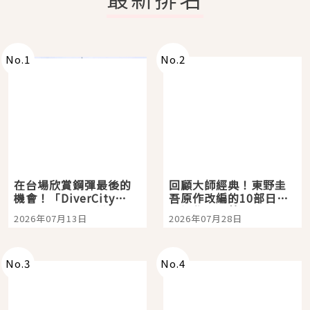
No.
1
No.
2
在台場欣賞鋼彈最後的
回顧大師經典！東野圭
機會！「DiverCity
吾原作改編的10部日本
Tokyo Plaza」搭船、
影視作品推薦
2026年07月13日
2026年07月28日
購物、美食及夜景，一
次全體驗
No.
3
No.
4