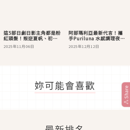
這5部日劇日影主角都是粉
阿部瑪利亞最新代言！攜
紅頭髮！叛逆夏帆、初戀
手Puriluna 水感調理夜間
流星、萬用賢人、俏皮利
修護系列打造日系清新髮
2025年11月06日
2025年12月12日
樹還有殺手環奈
香
妳可能會喜歡
Share
最新排名