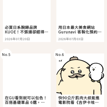
必買日系腕錶品牌
用日本最大美食網站
KUOE！不張揚卻經得起
Gurunavi 客製化預約九
時間洗鍊的經典之作五
大都市餐廳，打造專屬
2026年07月20日
2026年07月03日
選
美食體驗！
No.
5
No.
6
在GU看到就可以包色！
快90公斤肌肉大叔能進
百搭基礎單品 6選，閉
電影院看《吉伊卡哇》
眼全收也不心疼
嗎？日本重金屬樂團