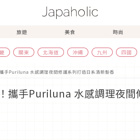
旅遊
美食
時尚
畿
關東
北海道
沖繩
九州
四國
手Puriluna 水感調理夜間修護系列打造日系清新髮香
攜手Puriluna 水感調理夜