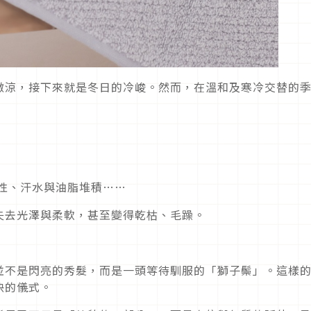
微涼，接下來就是冬日的冷峻。然而，在溫和及寒冷交替的
彈性、汗水與油脂堆積……
失去光澤與柔軟，甚至變得乾枯、毛躁。
並不是閃亮的秀髮，而是一頭等待馴服的「獅子鬃」。這樣
快的儀式。