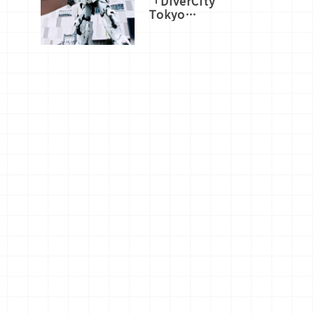
「DiverCity
Tokyo
Plaza」搭
船、購物、
美食及夜
景，一次全
體驗