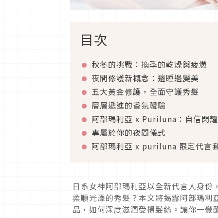
目次
秋冬的挑戰：換季的乾燥與疲憊
夜間修護新概念：邊睡邊變美
五大黃金修護，全面守護秀髮
層層遞進的香氛體驗
阿部瑪利亞 x Puriluna：自信
專屬於你的夜間儀式
阿部瑪利亞 x puriluna 限定
日系女神阿部瑪利亞以全新代言人身份，攜
柔順光澤的秀髮？本文將揭露阿部瑪利
品，如何深度滋潤受損髮絲。讓你一覺