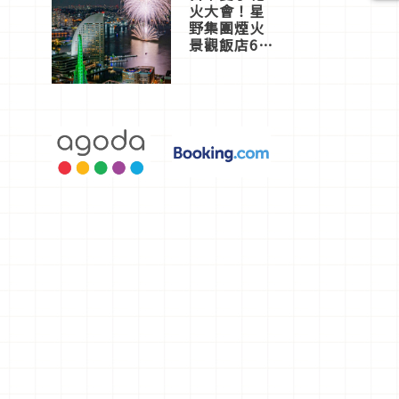
火大會！星
野集團煙火
景觀飯店6
選，讓你不
用人擠人悠
閒欣賞