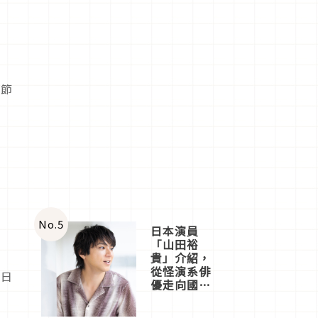
季節
No.
5
日本演員
「山田裕
貴」介紹，
從怪演系俳
的日
優走向國民
級日劇主角