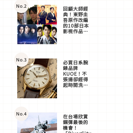
店3分即達
No.
2
回顧大師經
典！東野圭
吾原作改編
的10部日本
影視作品推
薦
No.
3
必買日系腕
錶品牌
KUOE！不
張揚卻經得
起時間洗鍊
的經典之作
五選
No.
4
在台場欣賞
鋼彈最後的
機會！