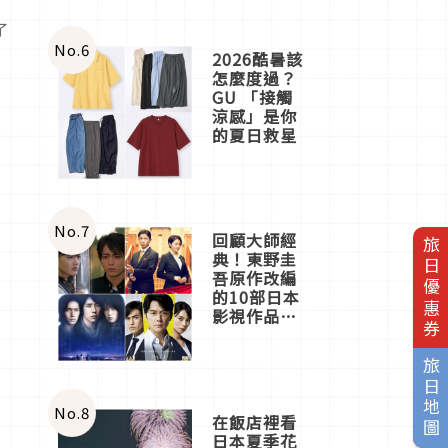
柔
了
No.
6
2026酷暑該
怎麼度過？
GU 「接觸
涼感」是你
的夏日救星
No.
7
回顧大師經
旅日優惠券
典！東野圭
吾原作改編
的10部日本
影視作品推
薦
旅日地圖
No.
8
在飯店裡看
日本夏季花