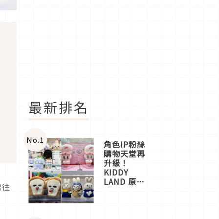
最新排名
No.
1
角色IP粉絲
購物天堂再
升級！
KIDDY
LAND 原宿
嚮往
店吉伊卡哇
產
迎客，新開
幕
OMOKADO