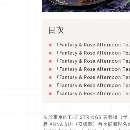
目次
「Fantasy & Rose Afternoon 
「Fantasy & Rose Afternoon 
「Fantasy & Rose Afternoo
「Fantasy & Rose Afternoon
「Fantasy & Rose Afternoon 
「Fantasy & Rose Afternoo
「Fantasy & Rose Afternoon 
位於東京的THE STRINGS 表參道
牌 ANNA SUI（安娜蘇）首次展開聯名合作。本