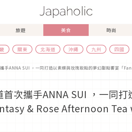
旅遊
美食
時尚
畿
關東
北海道
沖繩
九州
四國
攜手ANNA SUI ，一同打造以紫蝶與玫瑰妝點的夢幻甜點饗宴「Fantasy & 
表參道首次攜手ANNA SUI ，
 & Rose Afternoon Tea w