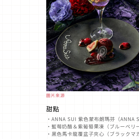
圖片來源
甜點
・ANNA SUI 紫色蒙布朗瑪芬（ANN
・藍莓奶酪＆紫葡萄果凍（ブルーベリ
・黑色馬卡龍覆盆子夾心（ブラックマ