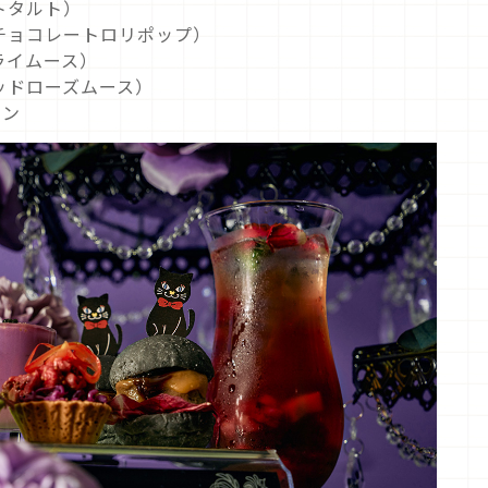
トタルト）
チョコレートロリポップ）
ライムース）
ッドローズムース）
ィン