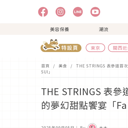
美容保養
潮流
東京
關西近
首頁
美食
THE STRINGS 表參道首次
SUI」
THE STRINGS 
的夢幻甜點饗宴「Fantasy
2025年09月05日
｜ By
木木