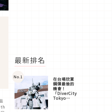
最新排名
No.
1
在台場欣賞
鋼彈最後的
機會！
「DiverCity
Tokyo
品
Plaza」搭
th
船、購物、