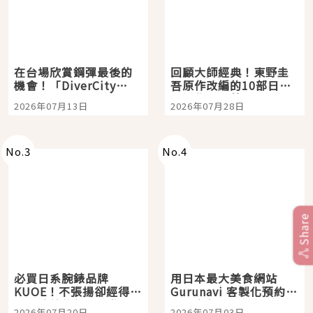
在台場欣賞鋼彈最後的
回顧大師經典！東野圭
機會！「DiverCity
吾原作改編的10部日本
Tokyo Plaza」搭船、
影視作品推薦
2026年07月13日
2026年07月28日
購物、美食及夜景，一
次全體驗
No.
3
No.
4
Share
必買日系腕錶品牌
用日本最大美食網站
KUOE！不張揚卻經得起
Gurunavi 客製化預約九
時間洗鍊的經典之作五
大都市餐廳，打造專屬
2026年07月20日
2026年07月03日