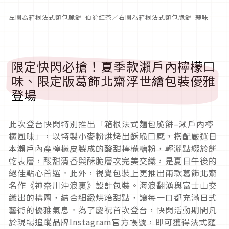
左圖為箱根法式麵包脆餅–伯爵紅茶／右圖為箱根法式麵包脆餅–蒜味
限定快閃必搶！夏季款瀨戶內檸檬口
味、限定版葛飾北齋浮世繪包裝優雅
登場
此次登台快閃特別推出「箱根法式麵包脆餅–瀨戶內檸
檬風味」，以特製小麥粉烘烤出酥脆口感，搭配嚴選日
本瀨戶內產檸檬皮製成的酸甜檸檬糖粉，輕灑點綴於餅
乾表層，酸甜清香與酥脆層次完美交織，是夏日午後的
絕佳點心首選。此外，視覺包裝上更推出兩款葛飾北齋
名作《神奈川沖浪裏》設計包裝。海浪翻湧與富士山交
織出的構圖，結合細緻烘焙甜點，讓每一口都充滿日式
藝術的優雅氣息。為了慶祝首次登台，快閃活動期間凡
於現場追蹤品牌Instagram官方帳號，即可獲得法式麵