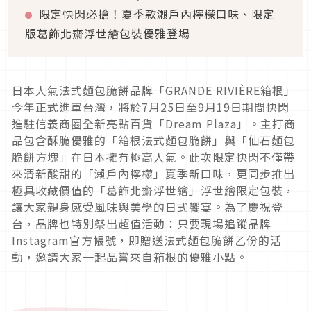
限定快閃必搶！夏季款瀨戶內檸檬口味、限定
版葛飾北齋浮世繪包裝優雅登場
日本人氣法式麵包脆餅品牌「GRANDE RIVIÈRE箱根」
今年正式進軍台灣，將於7月25日至9月19日期間快閃
進駐信義商圈全新亮點百貨「Dream Plaza」。主打商
品包含酥脆優雅的「箱根法式麵包脆餅」與「仙石麵包
脆餅方塊」在日本擁有極高人氣。此次限定快閃不僅帶
來清新酸甜的「瀨戶內檸檬」夏季新口味，更同步推出
極具收藏價值的「葛飾北齋浮世繪」浮世繪限定包裝，
讓大家親身感受風味與美學的日式饗宴。為了慶祝登
台，品牌也特別祭出超值活動：只要現場追蹤品牌
Instagram官方帳號，即贈送法式麵包脆餅乙份的活
動，邀請大家一起品嘗來自箱根的優雅小點。