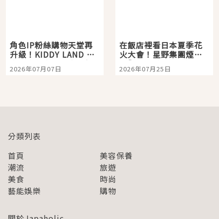
角色IP粉絲購物天堂再
在飯店裡看日本夏季花
升級！KIDDY LAND 原
火大會！星野集團煙火
宿店吉伊卡哇迎客，新
景觀飯店6選，讓你不用
2026年07月07日
2026年07月25日
開幕 OMOKADO 店3分
人擠人悠閒欣賞
即達
分類列表
首頁
美容保養
潮流
旅遊
美食
時尚
藝能娛樂
購物
關於Japaholic