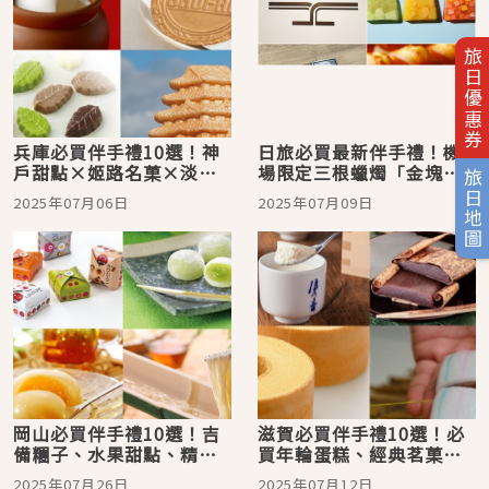
旅日優惠券
兵庫必買伴手禮10選！神
日旅必買最新伴手禮！機
戶甜點×姬路名菓×淡路
場限定三根蠟燭「金塊・
旅日地圖
美味一次打包，帶回最具
銀塊費南雪」，甜點控絕
2025年07月06日
2025年07月09日
兵庫風格的在地風味
不能錯過日本熱銷王
岡山必買伴手禮10選！吉
滋賀必買伴手禮10選！必
備糰子、水果甜點、精釀
買年輪蛋糕、經典茗菓、
啤酒一次打包
酒粕生乳酪蛋糕一次打
2025年07月26日
2025年07月12日