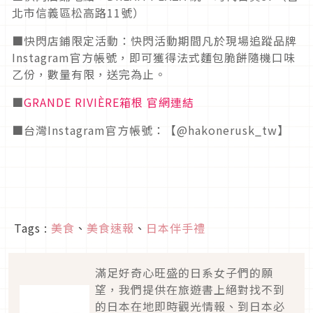
北市信義區松高路11號）
■快閃店鋪限定活動：快閃活動期間凡於現場追蹤品牌
Instagram官方帳號，即可獲得法式麵包脆餅隨機口味
乙份，數量有限，送完為止。
■
GRANDE RIVIÈRE箱根 官網連結
■台灣Instagram官方帳號：【@hakonerusk_tw】
Tags :
美食
、
美食速報
、
日本伴手禮
滿足好奇心旺盛的日系女子們的願
望，我們提供在旅遊書上絕對找不到
的日本在地即時觀光情報、到日本必