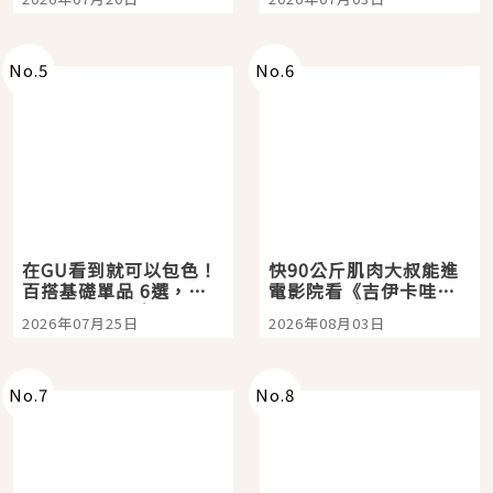
選
美食體驗！
No.
5
No.
6
在GU看到就可以包色！
快90公斤肌肉大叔能進
百搭基礎單品 6選，閉
電影院看《吉伊卡哇》
眼全收也不心疼
嗎？日本重金屬樂團
2026年07月25日
2026年08月03日
「打首」會長與nagano
老師一同給出了答案
No.
7
No.
8