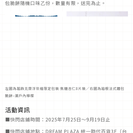
包脆餅隨機口味乙份，數量有限，送完為止。
左圖為葛飾北齋浮世繪限定包裝 焦糖杏仁8片裝／右圖為箱根法式麵包
脆餅–瀨戶內檸檬
活動資訊
■快閃店鋪時間：2025年7月25日～9月19日止
■快閃店鋪地點：DREAM PLAZA 統一時代百貨3F（台