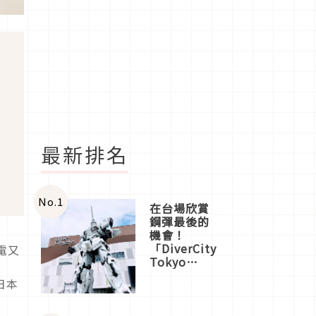
最新排名
No.
1
在台場欣賞
鋼彈最後的
機會！
「DiverCity
電又
Tokyo
Plaza」搭
日本
船、購物、
美食及夜
景，一次全