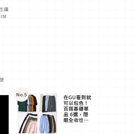
也讓
IM
使
No.
5
在GU看到就
可以包色！
百搭基礎單
品 6選，閉
眼全收也不
心疼