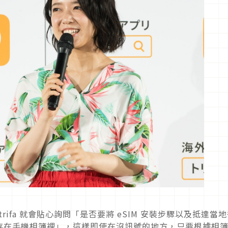
rifa 就會貼心詢問「是否要將 eSIM 安裝步驟以及抵達當
存在手機相簿裡」，這樣即使在沒訊號的地方，只要根據相