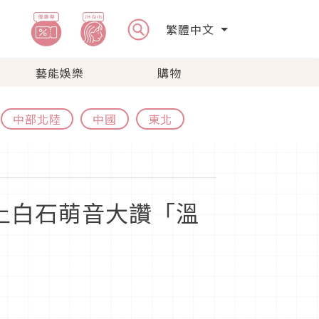
繁體中文
藝能娛樂
購物
中部北陸
中國
東北
」
路，上白石萌音大讚「溫