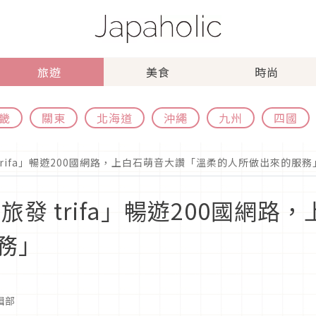
旅遊
美食
時尚
畿
關東
北海道
沖繩
九州
四國
 trifa」暢遊200國網路，上白石萌音大讚「溫柔的人所做出來的服務
旅發 trifa」暢遊200國網
務」
編輯部