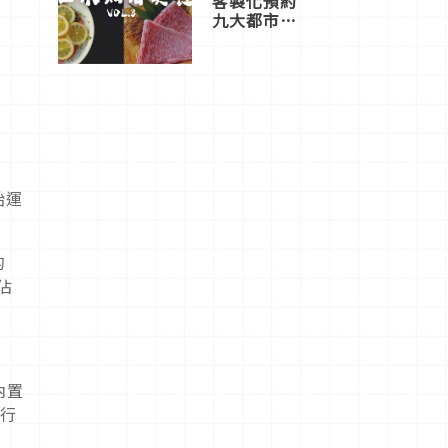
客製化預約
九大都市餐
廳，打造專
屬美食體
驗！
始運
的
佔
內置
用行