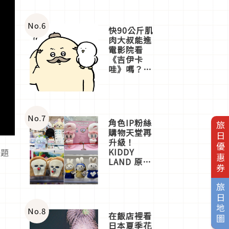
No.
6
快90公斤肌
肉大叔能進
電影院看
《吉伊卡
哇》嗎？日
本重金屬樂
團「打首」
會長與
nagano老師
一同給出了
No.
7
角色IP粉絲
旅日優惠券
答案
購物天堂再
升級！
KIDDY
問題
LAND 原宿
店吉伊卡哇
迎客，新開
旅日地圖
幕
OMOKADO
店3分即達
No.
8
在飯店裡看
日本夏季花