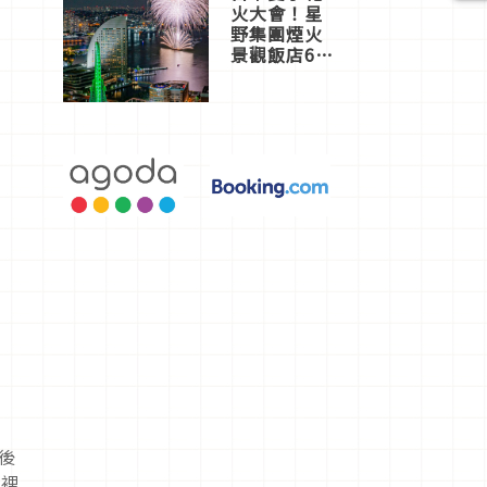
火大會！星
野集團煙火
景觀飯店6
選，讓你不
用人擠人悠
閒欣賞
地後
簿裡