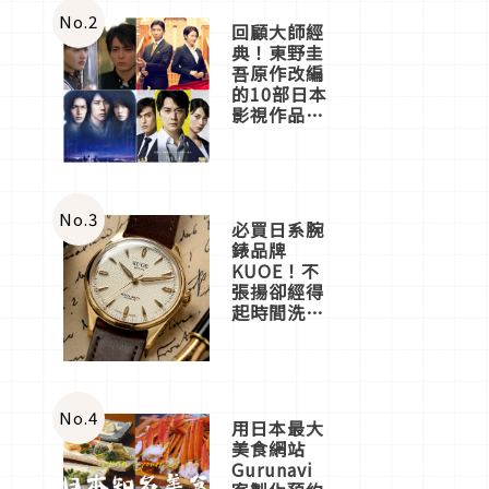
體驗
No.
2
回顧大師經
典！東野圭
吾原作改編
的10部日本
影視作品推
薦
No.
3
必買日系腕
錶品牌
KUOE！不
張揚卻經得
起時間洗鍊
的經典之作
五選
No.
4
用日本最大
美食網站
Gurunavi