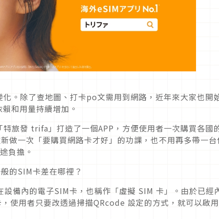
變化。除了查地圖、打卡po文需用到網路，近年來大家也開
依賴和用量持續增加。
「特旅發 trifa」打造了一個APP，方便使用者一次購買各國
得重新做一次「要購買網路卡才好」的功課，也不用再多帶一台
旅途負擔。
一般的SIM卡差在哪裡？
種嵌入在設備內的電子SIM卡，也稱作「虛擬 SIM 卡」。由於已經
，使用者只要改透過掃描QRcode 設定的方式，就可以啟