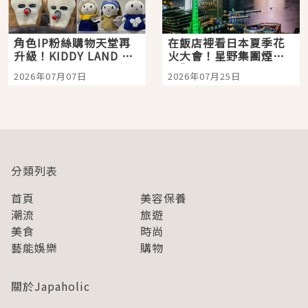
角色IP粉絲購物天堂再
在飯店裡看日本夏季花
升級！KIDDY LAND 原
火大會！星野集團煙火
宿店吉伊卡哇迎客，新
景觀飯店6選，讓你不用
2026年07月07日
2026年07月25日
開幕 OMOKADO 店3分
人擠人悠閒欣賞
即達
分類列表
首頁
美容保養
潮流
旅遊
美食
時尚
藝能娛樂
購物
關於Japaholic