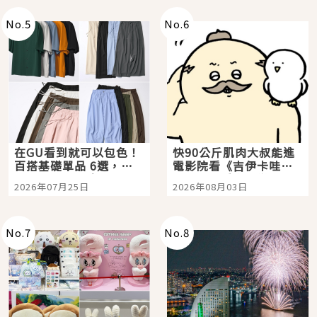
No.
5
No.
6
在GU看到就可以包色！
快90公斤肌肉大叔能進
百搭基礎單品 6選，閉
電影院看《吉伊卡哇》
眼全收也不心疼
嗎？日本重金屬樂團
2026年07月25日
2026年08月03日
「打首」會長與nagano
老師一同給出了答案
No.
7
No.
8