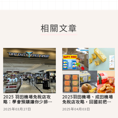
相關文章
2025 羽田機場免稅店攻
2025羽田機場、成田機場
略：學會預購讓你少排隊
免稅店攻略，回國前把握
又省錢！櫻花季訪日必看
最後機會逛街購物吃美
2025年03月27日
2025年04月03日
食，機場買齊伴手禮