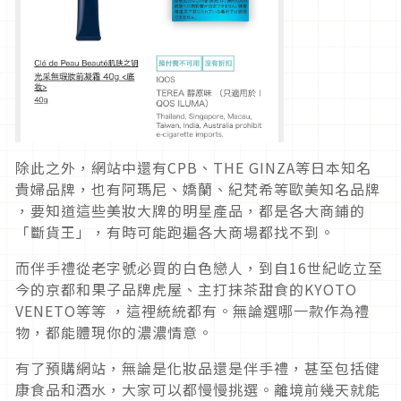
除此之外，網站中還有CPB、THE GINZA等日本知名
貴婦品牌，也有阿瑪尼、嬌蘭、紀梵希等歐美知名品牌
，要知道這些美妝大牌的明星產品，都是各大商鋪的
「斷貨王」，有時可能跑遍各大商場都找不到。
而伴手禮從老字號必買的白色戀人，到自16世紀屹立至
今的京都和果子品牌虎屋、主打抹茶甜食的KYOTO
VENETO等等 ，這裡統統都有。無論選哪一款作為禮
物，都能體現你的濃濃情意。
有了預購網站，無論是化妝品還是伴手禮，甚至包括健
康食品和酒水，大家可以都慢慢挑選。離境前幾天就能