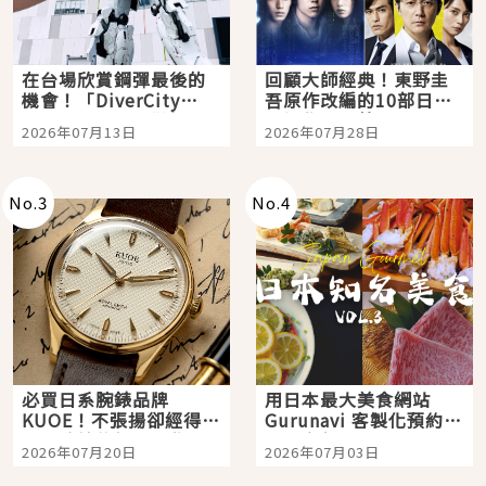
在台場欣賞鋼彈最後的
回顧大師經典！東野圭
機會！「DiverCity
吾原作改編的10部日本
Tokyo Plaza」搭船、
影視作品推薦
2026年07月13日
2026年07月28日
購物、美食及夜景，一
次全體驗
No.
3
No.
4
必買日系腕錶品牌
用日本最大美食網站
KUOE！不張揚卻經得起
Gurunavi 客製化預約九
時間洗鍊的經典之作五
大都市餐廳，打造專屬
2026年07月20日
2026年07月03日
選
美食體驗！