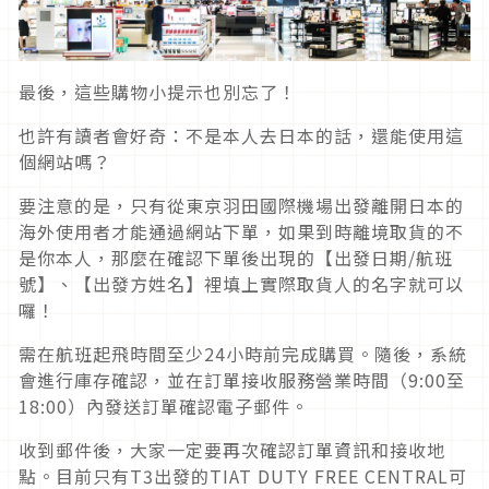
最後，這些購物小提示也別忘了！
也許有讀者會好奇：不是本人去日本的話，還能使用這
個網站嗎？
要注意的是，只有從東京羽田國際機場出發離開日本的
海外使用者才能通過網站下單，如果到時離境取貨的不
是你本人，那麼在確認下單後出現的【出發日期/航班
號】、【出發方姓名】裡填上實際取貨人的名字就可以
囉！
需在航班起飛時間至少24小時前完成購買。隨後，系統
會進行庫存確認，並在訂單接收服務營業時間（9:00至
18:00）內發送訂單確認電子郵件。
收到郵件後，大家一定要再次確認訂單資訊和接收地
點。目前只有T3出發的TIAT DUTY FREE CENTRAL可