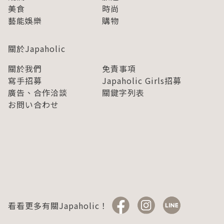
美食
時尚
藝能娛樂
購物
關於Japaholic
關於我們
免責事項
寫手招募
Japaholic Girls招募
廣告、合作洽談
關鍵字列表
お問い合わせ
看看更多有關Japaholic！