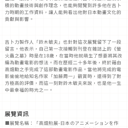
積的動畫技術與創作理念，也能夠閱覽到許多他在吉卜
力時期的工作資料，讓人能夠看出他對日本動畫文化的
貢獻與影響。
吉卜力製作人「鈴木敏夫」也針對這次展覽留下了一段
留言。他表示，自己第一次接觸到刊登在雜誌上的《螢
火蟲之墓》時是在18歲，在當時他就萌生了想要將其改
編為動畫電影的想法。而在歷經二十多年後，終於藉由
高畑勳之手完成了這部動畫電影作品。當他將完成的電
影偷偷地給知名作家「加藤周一」觀賞時，還得到了對
方極高的評價，而這一刻對鈴木敏夫來說，也是他一生
中最幸福的時光之一。
展覽資訊
■展覽名稱：「高畑勲展-日本のアニメーションを作