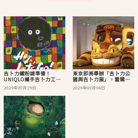
吉卜力鐵粉請準備！
東京即將舉辦「吉卜力公
UNIQLO攜手吉卜力工作
園與吉卜力展」，霍爾的
室推出「Hey，Let's
城堡模型將於魔女之谷登
2024年05月29日
2024年05月06日
Go！」UT系列 5月31日
場
迷人登場！