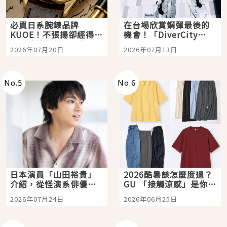
必買日系腕錶品牌
在台場欣賞鋼彈最後的
KUOE！不張揚卻經得起
機會！「DiverCity
時間洗鍊的經典之作五
Tokyo Plaza」搭船、
2026年07月20日
2026年07月13日
選
購物、美食及夜景，一
次全體驗
No.
5
No.
6
日本演員「山田裕貴」
2026酷暑該怎麼度過？
介紹，從怪演系俳優走
GU 「接觸涼感」是你的
向國民級日劇主角
夏日救星
2026年07月24日
2026年06月25日