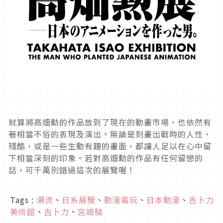
就算將高畑勳的作品放到了現在的動畫市場，也依然有
著相當不俗的表現及演出。無論是刻畫出戰時的人性、
殘酷，或是一些生動有趣的畫面，都讓人足以在心中留
下相當深刻的印象。若對高畑勳的作品有任何留戀的
話，可千萬別錯過這次的展覽喔！
Tags :
潮流
、
日系展覽
、
動漫電玩
、
日本動漫
、
吉卜力
美術館
、
吉卜力
、
宮崎駿