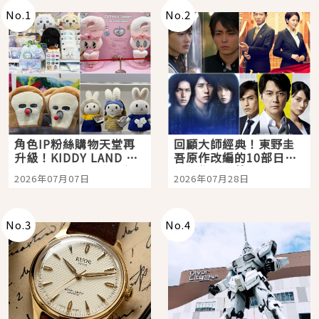
No.
1
No.
2
角色IP粉絲購物天堂再
回顧大師經典！東野圭
升級！KIDDY LAND 原
吾原作改編的10部日本
宿店吉伊卡哇迎客，新
影視作品推薦
2026年07月07日
2026年07月28日
開幕 OMOKADO 店3分
即達
No.
3
No.
4