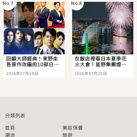
No.
7
No.
8
回顧大師經典！東野圭
在飯店裡看日本夏季花
吾原作改編的10部日本
火大會！星野集團煙火
影視作品推薦
景觀飯店6選，讓你不用
2026年07月28日
2026年07月25日
人擠人悠閒欣賞
分類列表
首頁
美容保養
潮流
旅遊